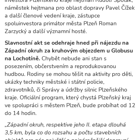
investora Plzeňského kraje hejtman Rudolf Špoták,
náměstek hejtmana pro oblast dopravy Pavel Čížek
a další členové vedení kraje, zástupce
spoluinvestora primátor města Plzeň Roman
Zarzycký a další významní hosté.
Slavnostní akt se odehraje hned při nájezdu na
Západní okruh za kruhovým objezdem u Globusu
na Lochotíně.
Chybět nebude ani stan s
posezením, občerstvením a reprodukovanou
hudbou. Rodiny se mohou těšit na aktivity pro děti,
ukázky techniky městské i státní policie,
zdravotníků, či Správy a údržby silnic Plzeňského
kraje. Oficiální program, který chystá Plzeňský kraj
ve spolupráci s městem Plzeň, bude probíhat od 12
do 14 hodin.
„Západní okruh, respektive jeho II. etapa dlouhá
3,5 km, byla co do rozsahu a počtu stavebních