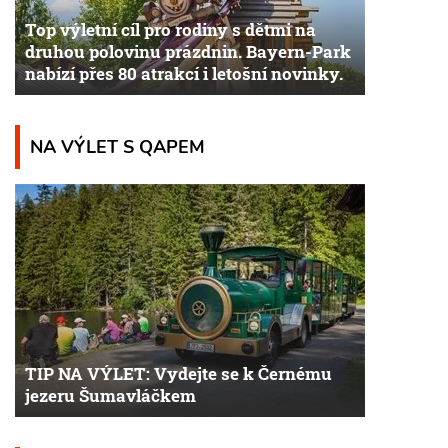
Top výletní cíl pro rodiny s dětmi na
druhou polovinu prázdnin. Bayern-Park
nabízí přes 80 atrakcí i letošní novinky.
NA VÝLET S QAPEM
TIP NA VÝLET: Vydejte se k Černému
jezeru Šumavláčkem