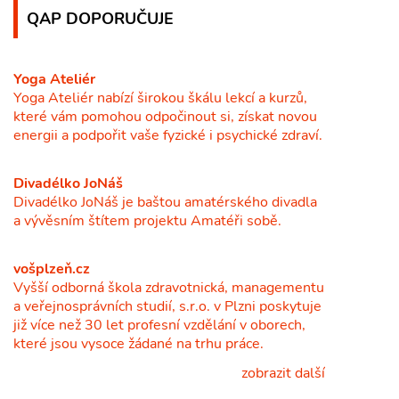
QAP DOPORUČUJE
Yoga Ateliér
Yoga Ateliér nabízí širokou škálu lekcí a kurzů,
které vám pomohou odpočinout si, získat novou
energii a podpořit vaše fyzické i psychické zdraví.
Divadélko JoNáš
Divadélko JoNáš je baštou amatérského divadla
a vývěsním štítem projektu Amatéři sobě.
vošplzeň.cz
Vyšší odborná škola zdravotnická, managementu
a veřejnosprávních studií, s.r.o. v Plzni poskytuje
již více než 30 let profesní vzdělání v oborech,
které jsou vysoce žádané na trhu práce.
zobrazit další