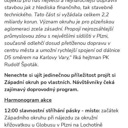
objektů pro nás největší a nejnáročnější dopravní
stavbou jak z hlediska finančního, tak stavebně
technického. Tato část si vyžádala celkem 2,2
miliardy korun. Význam okruhu je pro plzeňskou
aglomeraci zcela zásadní. Propojí nejrozsáhlejší
průmyslovou zónu s největšími sídlišti v Plzni,
současně odlehčí dosud přetíženou dopravu v
centru města a umožní rychlejší spojení od dálnice
D5 směrem na Karlovy Vary,“
říká hejtman PK
Rudolf Špoták.
Nenechte si ujít jedinečnou příležitost projít si
Západní okruh po vlastních. Návštěvníky čeká
zajímavý doprovodný program.
Harmonogram akce
12:00 slavnostní stříhání pásky - místo:
začátek
Západního okruhu při nájezdu za okružní
křižovatkou u Globusu v Plzni na Lochotíně