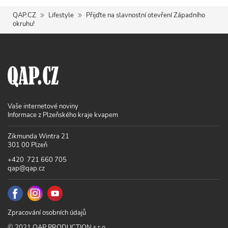
QAP.CZ
Lifestyle
Přijďte na slavnostní otevření Západního
okruhu!
Vaše internetové noviny
Informace z Plzeňského kraje kvapem
Zikmunda Wintra 21
301 00 Plzeň
+420 721 660 705
qap@qap.cz
Zpracování osobních údajů
© 2021 QAP PRODUCTION s.r.o.