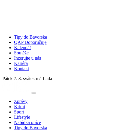
Tipy do Bavorska
QAP Doporučuje
Kalendář
Soutěže
Inzerujte u nás
Kariéra
Kontakt
Pátek 7. 8.
svátek má Lada
Zprávy
Krimi
Sport
Lifestyle
Nabídka práce
Tipy do Bavorska