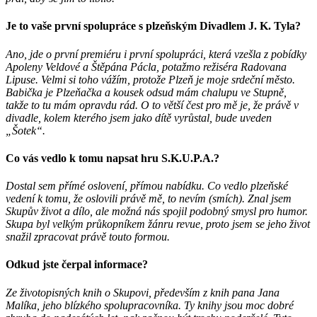
Je to vaše první spolupráce s plzeňským Divadlem J. K. Tyla?
Ano, jde o první premiéru i první spolupráci, která vzešla z pobídky
Apoleny Veldové a Štěpána Pácla, potažmo režiséra Radovana
Lipuse. Velmi si toho vážím, protože Plzeň je moje srdeční město.
Babička je Plzeňačka a kousek odsud mám chalupu ve Stupně,
takže to tu mám opravdu rád. O to větší čest pro mě je, že právě v
divadle, kolem kterého jsem jako dítě vyrůstal, bude uveden
„Šotek“.
Co vás vedlo k tomu napsat hru S.K.U.P.A.?
Dostal sem přímé oslovení, přímou nabídku. Co vedlo plzeňské
vedení k tomu, že oslovili právě mě, to nevím (smích). Znal jsem
Skupův život a dílo, ale možná nás spojil podobný smysl pro humor.
Skupa byl velkým průkopníkem žánru revue, proto jsem se jeho život
snažil zpracovat právě touto formou.
Odkud jste čerpal informace?
Ze životopisných knih o Skupovi, především z knih pana Jana
Malíka, jeho blízkého spolupracovníka. Ty knihy jsou moc dobré