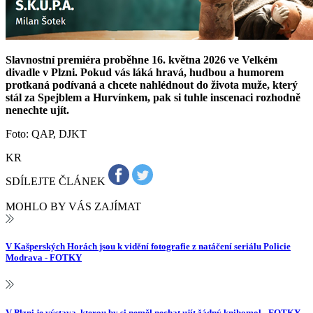
Slavnostní premiéra proběhne 16. května 2026 ve Velkém
divadle v Plzni. Pokud vás láká hravá, hudbou a humorem
protkaná podívaná a chcete nahlédnout do života muže, který
stál za Spejblem a Hurvínkem, pak si tuhle inscenaci rozhodně
nenechte ujít.
Foto: QAP, DJKT
KR
SDÍLEJTE ČLÁNEK
MOHLO BY VÁS ZAJÍMAT
V Kašperských Horách jsou k vidění fotografie z natáčení seriálu Policie
Modrava - FOTKY
V Plzni je výstava, kterou by si neměl nechat ujít žádný knihomol - FOTKY