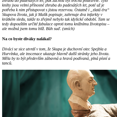
zhruba do padesátých let, pak začnou být trochu podezřelé. Tyto
knihy jsou velmi přínosné zhruba do padesátých let, poté už je
potřeba k nim přistupovat s jistou rezervou. Ostatně i „zlatá éra“
Skupova života, jak ji Malík popisuje, zahrnuje dva infarkty v
krátkém sledu, takže to zřejmě nebylo tak idylické období. Tam se
tedy dopouštím určité fabulace oproti tomu knižnímu životopisu –
ale možná jsem tomu blíž. Bůh suď. (smích)
Na co byste diváky nalákal?
Diváci se sice utvrdí v tom, že Skupa je duchovní otec Spejbla a
Hurvínka, ale inscenace ukazuje hlavně další stránky jeho života.
Měla by to být především zábavná a hravá podívaná, plná písní a
tanců.