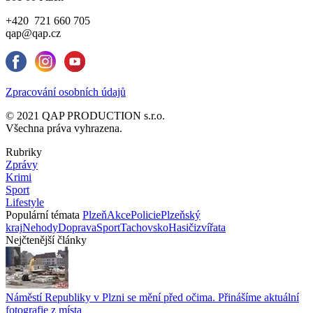
+420 721 660 705
qap@qap.cz
Zpracování osobních údajů
© 2021 QAP PRODUCTION s.r.o.
Všechna práva vyhrazena.
Rubriky
Zprávy
Krimi
Sport
Lifestyle
Populární témata
Plzeň
Akce
Policie
Plzeňský
kraj
Nehody
Doprava
Sport
Tachovsko
Hasiči
zvířata
Nejčtenější články
Náměstí Republiky v Plzni se mění před očima. Přinášíme aktuální
fotografie z místa