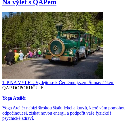
Na výlet s QAPem
TIP NA VÝLET: Vydejte se k Černému jezeru Šumavláčkem
QAP DOPORUČUJE
Yoga Ateliér
Yoga Ateliér nabízí širokou škálu lekcí a kurzů, které vám pomohou
odpočinout si, získat novou energii a podpořit vaše fyzické i
psychické zdraví.