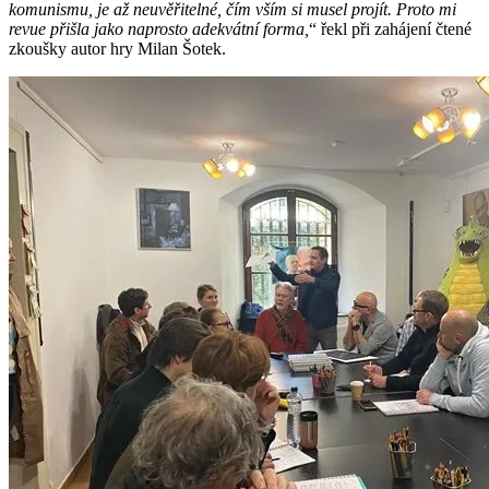
komunismu, je až neuvěřitelné, čím vším si musel projít. Proto mi
revue přišla jako naprosto adekvátní forma,
“ řekl při zahájení čtené
zkoušky autor hry Milan Šotek.