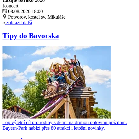
Zažijte baroko 2026
Koncert
08.08.2026 18:00
Potvorov, kostel sv. Mikuláše
zobrazit další
Tipy do Bavorska
Top výletní cíl pro rodiny s dětmi na druhou polovinu prázdnin.
Bayern-Park nabízí přes 80 atrakcí i letošní novinky.