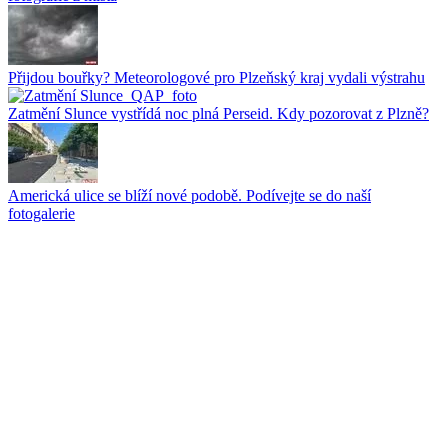
Přijdou bouřky? Meteorologové pro Plzeňský kraj vydali výstrahu
Zatmění Slunce vystřídá noc plná Perseid. Kdy pozorovat z Plzně?
Americká ulice se blíží nové podobě. Podívejte se do naší
fotogalerie