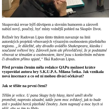
Skupovská revue hýří důvtipem a slovním humorem a zároveň
nabízí nový, poučný, byť místy volnější pohled na Skupův život.
Režisér hry Radovan Lipus tímto titulem navazuje na linii
autorských projektů věnovaných výrazným osobnostem plzeňského
regionu.
„Je důležité, aby divadlo uvádělo Shakespeara, klasiku i
současné světové hry. Zároveň jsem ale přesvědčený, že je podstatné
věnovat se tématům a osobnostem, které jsou s konkrétním městem
či divadlem přímo spjaté,“
říká Radovan Lipus.
Před prvním čtením měla redakce QAPu možnost krátce
vyzpovídat autora hry S.K.U.P.A. Milana Šotka. Jak vznikala
nová inscenace a co od ní mohou diváci očekávat?
Jak se těšíte na první čtení?
Těším je velice. U pana Skupy byly hlasy, které uměl skvěle
proměnit, naprosto zásadní, takže jsem moc zvědavý, jak to bude
znít v podání herců plzeňské činohry. Jsem napnutý a moc bych si
přál, aby se jim to líbilo.