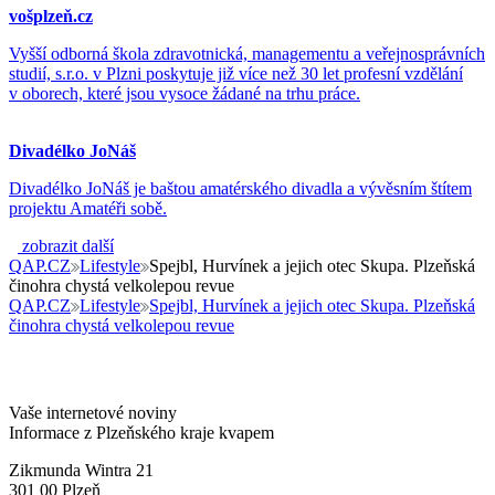
vošplzeň.cz
Vyšší odborná škola zdravotnická, managementu a veřejnosprávních
studií, s.r.o. v Plzni poskytuje již více než 30 let profesní vzdělání
v oborech, které jsou vysoce žádané na trhu práce.
Divadélko JoNáš
Divadélko JoNáš je baštou amatérského divadla a vývěsním štítem
projektu Amatéři sobě.
zobrazit další
QAP.CZ
Lifestyle
Spejbl, Hurvínek a jejich otec Skupa. Plzeňská
činohra chystá velkolepou revue
QAP.CZ
Lifestyle
Spejbl, Hurvínek a jejich otec Skupa. Plzeňská
činohra chystá velkolepou revue
Vaše internetové noviny
Informace z Plzeňského kraje kvapem
Zikmunda Wintra 21
301 00 Plzeň