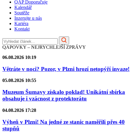
QAP Doporučuje
Kalendář
Soutěže
Inzerujte u nás
Kariéra
Kontakt
QAPOVKY – NEJRYCHLEJŠÍ ZPRÁVY
06.08.2026 10:19
Větráte v noci? Pozor, v Plzni hrozí netopýří invaze!
05.08.2026 10:55
Muzeum Šumavy získalo poklad! Unikátní sbírka
obsahuje i vzácnost z protektorátu
04.08.2026 17:28
Výheň v Plzni! Na jedné ze stanic naměřili přes 40
stupňů