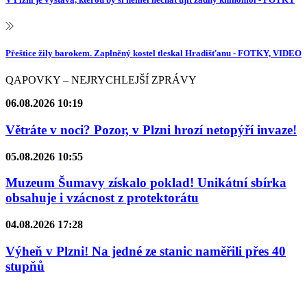
Přeštice žily barokem. Zaplněný kostel tleskal Hradišťanu - FOTKY, VIDEO
QAPOVKY – NEJRYCHLEJŠÍ ZPRÁVY
06.08.2026 10:19
Větráte v noci? Pozor, v Plzni hrozí netopýří invaze!
05.08.2026 10:55
Muzeum Šumavy získalo poklad! Unikátní sbírka
obsahuje i vzácnost z protektorátu
04.08.2026 17:28
Výheň v Plzni! Na jedné ze stanic naměřili přes 40
stupňů