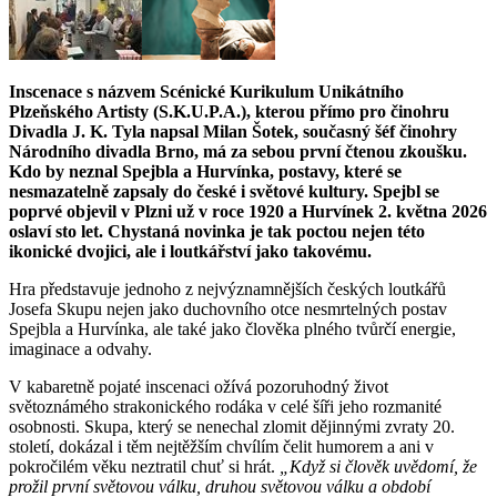
Inscenace s názvem Scénické Kurikulum Unikátního
Plzeňského Artisty (S.K.U.P.A.), kterou přímo pro činohru
Divadla J. K. Tyla napsal Milan Šotek, současný šéf činohry
Národního divadla Brno, má za sebou první čtenou zkoušku.
Kdo by neznal Spejbla a Hurvínka, postavy, které se
nesmazatelně zapsaly do české i světové kultury. Spejbl se
poprvé objevil v Plzni už v roce 1920 a Hurvínek 2. května 2026
oslaví sto let.
Chystaná novinka je tak poctou nejen této
ikonické dvojici, ale i loutkářství jako takovému.
Hra představuje jednoho z nejvýznamnějších českých loutkářů
Josefa Skupu nejen jako duchovního otce nesmrtelných postav
Spejbla a Hurvínka, ale také jako člověka plného tvůrčí energie,
imaginace a odvahy.
V kabaretně pojaté inscenaci ožívá pozoruhodný život
světoznámého strakonického rodáka v celé šíři jeho rozmanité
osobnosti. Skupa, který se nenechal zlomit dějinnými zvraty 20.
století, dokázal i těm nejtěžším chvílím čelit humorem a ani v
pokročilém věku neztratil chuť si hrát.
„Když si člověk uvědomí, že
prožil první světovou válku, druhou světovou válku a období