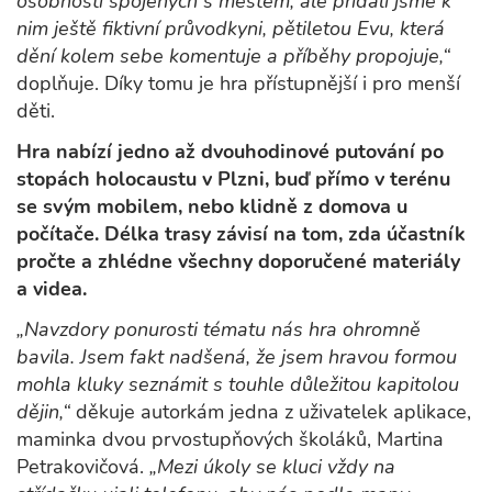
osobností spojených s městem, ale přidali jsme k
nim ještě fiktivní průvodkyni, pětiletou Evu, která
dění kolem sebe komentuje a příběhy propojuje,“
doplňuje. Díky tomu je hra přístupnější i pro menší
děti.
Hra nabízí jedno až dvouhodinové putování po
stopách holocaustu v Plzni, buď přímo v terénu
se svým mobilem, nebo klidně z domova u
počítače. Délka trasy závisí na tom, zda účastník
pročte a zhlédne všechny doporučené materiály
a videa.
„Navzdory ponurosti tématu nás hra ohromně
bavila. Jsem fakt nadšená, že jsem hravou formou
mohla kluky seznámit s touhle důležitou kapitolou
dějin,“
děkuje autorkám jedna z uživatelek aplikace,
maminka dvou prvostupňových školáků, Martina
Petrakovičová.
„Mezi úkoly se kluci vždy na