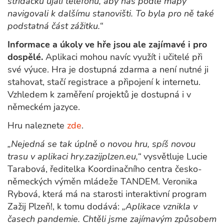
střídačku ujali telefonu, aby nás podle mapy
navigovali k dalšímu stanovišti. To byla pro ně také
podstatná část zážitku.“
Informace a úkoly ve hře jsou ale zajímavé i pro
dospělé.
Aplikaci mohou navíc využít i učitelé při
své výuce. Hra je dostupná zdarma a není nutné ji
stahovat, stačí registrace a připojení k internetu.
Vzhledem k zaměření projektů je dostupná i v
německém jazyce.
Hru naleznete
zde
.
„Nejedná se tak úplně o novou hru, spíš novou
trasu v aplikaci hry.zazijplzen.eu,“
vysvětluje Lucie
Tarabová, ředitelka Koordinačního centra česko-
německých výměn mládeže TANDEM. Veronika
Rybová, která má na starosti interaktivní program
Zažij Plzeň!, k tomu dodává:
„Aplikace vznikla v
časech pandemie. Chtěli jsme zajímavým způsobem