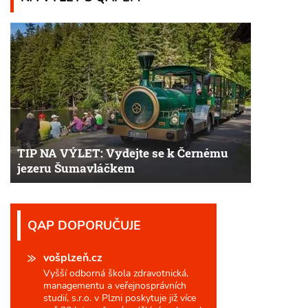
TIP NA VÝLET: Vydejte se k Černému
jezeru Šumavláčkem
QAP DOPORUČUJE
vošplzeň.cz
Vyšší odborná škola zdravotnická,
managementu a veřejnosprávních
studií, s.r.o. v Plzni poskytuje již více