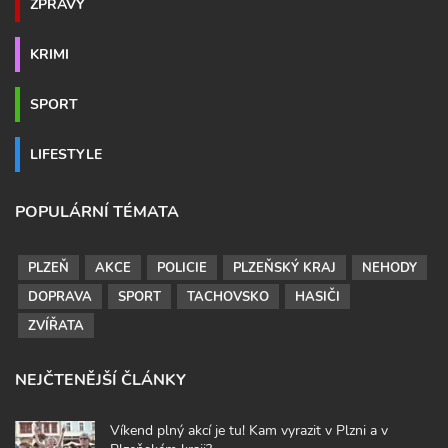
ZPRÁVY
KRIMI
SPORT
LIFESTYLE
POPULÁRNÍ TÉMATA
PLZEŇ
AKCE
POLICIE
PLZEŇSKÝ KRAJ
NEHODY
DOPRAVA
SPORT
TACHOVSKO
HASIČI
ZVÍŘATA
NEJČTENĚJŠÍ ČLÁNKY
Víkend plný akcí je tu! Kam vyrazit v Plzni a v