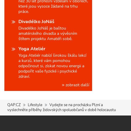
než 30 let profesní vzdělání v oborech,
které jsou vysoce žádané na trhu
práce.
Divadélko JoNáš
Divadélko JoNáš je baštou
amatérského divadla a vývěsním
štítem projektu Amatéři sobě.
Yoga Ateliér
Yoga Ateliér nabízí širokou škálu lekcí
a kurzů, které vám pomohou
odpočinout si, získat novou energii a
podpořit vaše fyzické i psychické
zdraví.
zobrazit další
QAP.CZ
Lifestyle
Vydejte se na procházku Plzní a
vyslechněte příběhy židovských spoluobčanů v době holocaustu