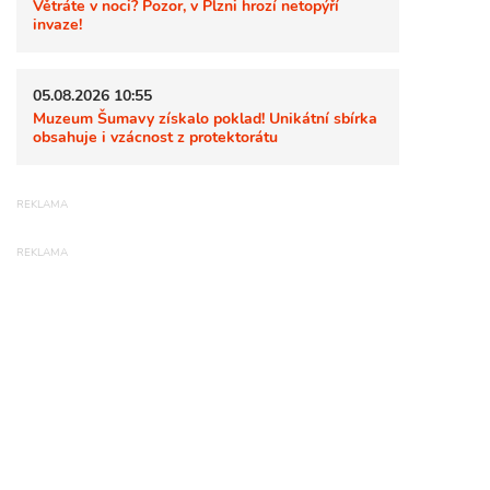
Větráte v noci? Pozor, v Plzni hrozí netopýří
invaze!
05.08.2026 10:55
Muzeum Šumavy získalo poklad! Unikátní sbírka
obsahuje i vzácnost z protektorátu