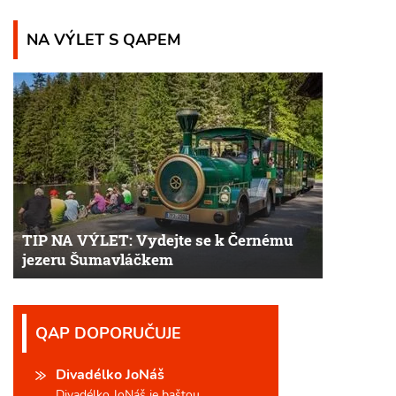
NA VÝLET S QAPEM
TIP NA VÝLET: Vydejte se k Černému
jezeru Šumavláčkem
QAP DOPORUČUJE
Divadélko JoNáš
Divadélko JoNáš je baštou