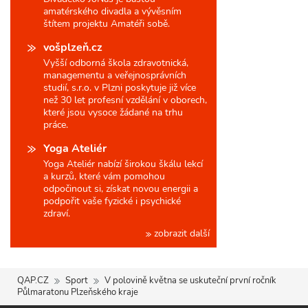
amatérského divadla a vývěsním
štítem projektu Amatéři sobě.
vošplzeň.cz
Vyšší odborná škola zdravotnická,
managementu a veřejnosprávních
studií, s.r.o. v Plzni poskytuje již více
než 30 let profesní vzdělání v oborech,
které jsou vysoce žádané na trhu
práce.
Yoga Ateliér
Yoga Ateliér nabízí širokou škálu lekcí
a kurzů, které vám pomohou
odpočinout si, získat novou energii a
podpořit vaše fyzické i psychické
zdraví.
zobrazit další
QAP.CZ
Sport
V polovině května se uskuteční první ročník
Půlmaratonu Plzeňského kraje