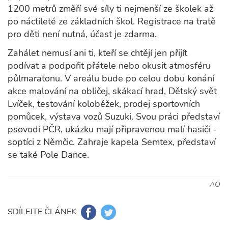
1200 metrů změří své síly ti nejmenší ze školek až
po náctileté ze základních škol. Registrace na tratě
pro děti není nutná, účast je zdarma.
Zahálet nemusí ani ti, kteří se chtějí jen přijít
podívat a podpořit přátele nebo okusit atmosféru
půlmaratonu. V areálu bude po celou dobu konání
akce malování na obličej, skákací hrad, Dětský svět
Lvíček, testování koloběžek, prodej sportovních
pomůcek, výstava vozů Suzuki. Svou práci představí
psovodi PČR, ukázku mají připravenou malí hasiči -
soptíci z Němčic. Zahraje kapela Semtex, představí
se také Pole Dance.
AO
SDÍLEJTE ČLÁNEK