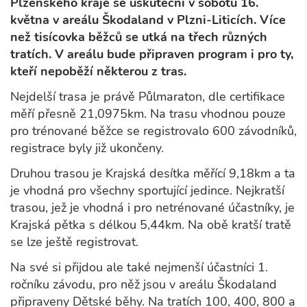
Plzeňského kraje se uskuteční v sobotu 16.
května v areálu Škodaland v Plzni-Liticích. Více
než tisícovka běžců se utká na třech různých
tratích. V areálu bude připraven program i pro ty,
kteří nepoběží některou z tras.
Nejdelší trasa je právě Půlmaraton, dle certifikace
měří přesně 21,0975km. Na trasu vhodnou pouze
pro trénované běžce se registrovalo 600 závodníků,
registrace byly již ukončeny.
Druhou trasou je Krajská desítka měřící 9,18km a ta
je vhodná pro všechny sportující jedince. Nejkratší
trasou, jež je vhodná i pro netrénované účastníky, je
Krajská pětka s délkou 5,44km. Na obě kratší tratě
se lze ještě registrovat.
Na své si přijdou ale také nejmenší účastníci 1.
ročníku závodu, pro něž jsou v areálu Škodaland
připraveny Dětské běhy. Na tratích 100, 400, 800 a