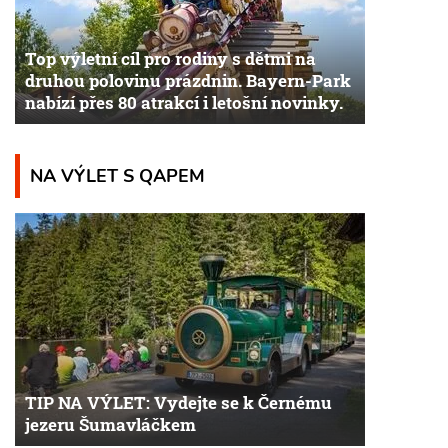
Top výletní cíl pro rodiny s dětmi na
druhou polovinu prázdnin. Bayern-Park
nabízí přes 80 atrakcí i letošní novinky.
NA VÝLET S QAPEM
TIP NA VÝLET: Vydejte se k Černému
jezeru Šumavláčkem