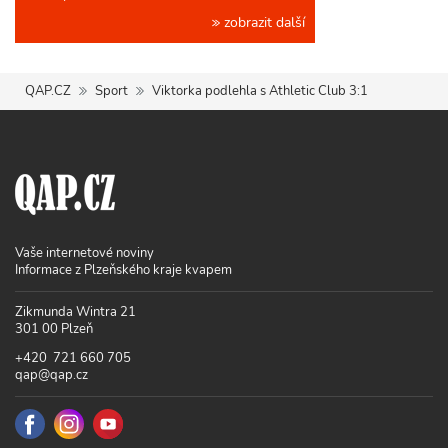
zobrazit další
QAP.CZ
Sport
Viktorka podlehla s Athletic Club 3:1
Vaše internetové noviny
Informace z Plzeňského kraje kvapem
Zikmunda Wintra 21
301 00 Plzeň
+420 721 660 705
qap@qap.cz