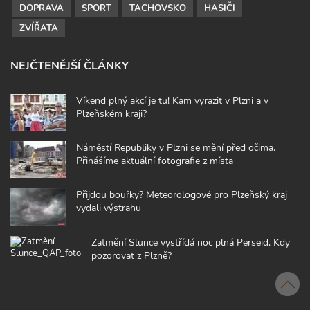
DOPRAVA
SPORT
TACHOVSKO
HASIČI
ZVÍŘATA
NEJČTENĚJŠÍ ČLÁNKY
Víkend plný akcí je tu! Kam vyrazit v Plzni a v
Plzeňském kraji?
Náměstí Republiky v Plzni se mění před očima.
Přinášíme aktuální fotografie z místa
Přijdou bouřky? Meteorologové pro Plzeňský kraj
vydali výstrahu
Zatmění Slunce vystřídá noc plná Perseid. Kdy
pozorovat z Plzně?