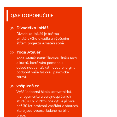
QAP DOPORUČUJE
Divadélko JoNáš
Divadélko JoNáš je baštou
amatérského divadla a vývěsním
štítem projektu Amatéři sobě.
Yoga Ateliér
Yoga Ateliér nabízí širokou škálu lekcí
a kurzů, které vám pomohou
odpočinout si, získat novou energii a
podpořit vaše fyzické i psychické
zdraví.
vošplzeň.cz
Vyšší odborná škola zdravotnická,
managementu a veřejnosprávních
studií, s.r.o. v Plzni poskytuje již více
než 30 let profesní vzdělání v oborech,
které jsou vysoce žádané na trhu
práce.