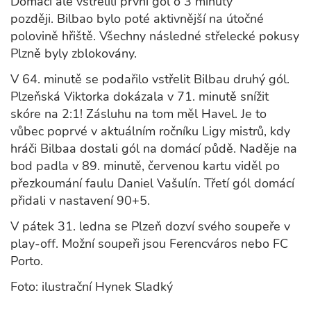
Domácí ale vstřelili první gól o 3 minuty
později. Bilbao bylo poté aktivnější na útočné
polovině hřiště. Všechny následné střelecké pokusy
Plzně byly zblokovány.
V 64. minutě se podařilo vstřelit Bilbau druhý gól.
Plzeňská Viktorka dokázala v 71. minutě snížit
skóre na 2:1! Zásluhu na tom měl Havel. Je to
vůbec poprvé v aktuálním ročníku Ligy mistrů, kdy
hráči Bilbaa dostali gól na domácí půdě. Naděje na
bod padla v 89. minutě, červenou kartu viděl po
přezkoumání faulu Daniel Vašulín. Třetí gól domácí
přidali v nastavení 90+5.
V pátek 31. ledna se Plzeň dozví svého soupeře v
play-off. Možní soupeři jsou Ferencváros nebo FC
Porto.
Foto: ilustrační Hynek Sladký