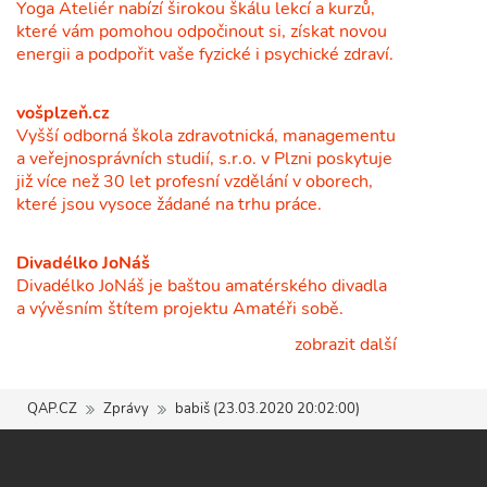
Yoga Ateliér nabízí širokou škálu lekcí a kurzů,
které vám pomohou odpočinout si, získat novou
energii a podpořit vaše fyzické i psychické zdraví.
vošplzeň.cz
Vyšší odborná škola zdravotnická, managementu
a veřejnosprávních studií, s.r.o. v Plzni poskytuje
již více než 30 let profesní vzdělání v oborech,
které jsou vysoce žádané na trhu práce.
Divadélko JoNáš
Divadélko JoNáš je baštou amatérského divadla
a vývěsním štítem projektu Amatéři sobě.
zobrazit další
QAP.CZ
Zprávy
babiš (23.03.2020 20:02:00)