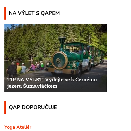
NA VÝLET S QAPEM
TIP NA VÝLET: Vydejte se k Černému
jezeru Šumavláčkem
QAP DOPORUČUJE
Yoga Ateliér