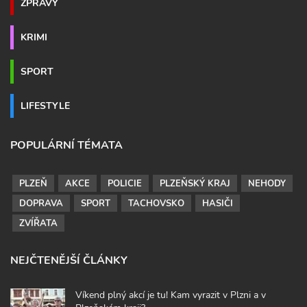
ZPRÁVY
KRIMI
SPORT
LIFESTYLE
POPULÁRNÍ TÉMATA
PLZEŇ
AKCE
POLICIE
PLZEŇSKÝ KRAJ
NEHODY
DOPRAVA
SPORT
TACHOVSKO
HASIČI
ZVÍŘATA
NEJČTENĚJŠÍ ČLÁNKY
Víkend plný akcí je tu! Kam vyrazit v Plzni a v