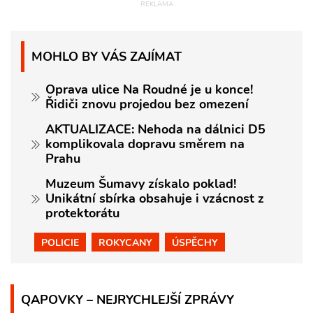
MOHLO BY VÁS ZAJÍMAT
Oprava ulice Na Roudné je u konce!
Řidiči znovu projedou bez omezení
AKTUALIZACE: Nehoda na dálnici D5
komplikovala dopravu směrem na
Prahu
Muzeum Šumavy získalo poklad!
Unikátní sbírka obsahuje i vzácnost z
protektorátu
POLICIE
ROKYCANY
ÚSPĚCHY
QAPOVKY – NEJRYCHLEJŠÍ ZPRÁVY