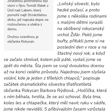
Ztracenou pomněnkou byl
„Loňský silvestr, bylo
vloni v říjnu Tomáš Balek z
hezké počasí, a proto
Ústí nad Labem, který
pomohl najít čtrnáctiletou
jsme s několika rodinami
dívku, jež napsala dopis na
s malými dětmi vyrazili
rozloučenou a utekla z
na oblíbený rokycanský
domu.
vrchol Žďár. Pekli jsme
Druhou oceněnou je
buřty, přiťukli jsme si na
občanka Rokycan.
poslední den v roce a na
šťastný nový rok, a když
se začalo stmívat, kolem půl páté, vydali jsme se
zpět do města. Šla jsem se svojí dvouletou dcerou
až na konci celého průvodu. Najednou jsem slyšela
volání, kde je jeden z tříletých chlapců,“
popisuje
začátek dramatického silvestra třiatřicetiletá
občanka Rokycan Barbora Rýdlová.
„Holčička, která
s ním běhala, tvrdila, že se asi schoval. Byla tma,
koles les a chlapečka, který měl navíc ruku v sádře,
jsme nikde neviděli. S přibývajícím časem vzrůstala