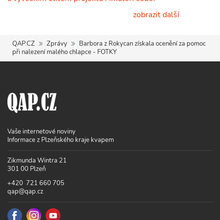
zobrazit další
QAP.CZ
Zprávy
Barbora z Rokycan získala ocenění za pomoc
při nalezení malého chlapce - FOTKY
Vaše internetové noviny
Informace z Plzeňského kraje kvapem
Zikmunda Wintra 21
301 00 Plzeň
+420 721 660 705
qap@qap.cz