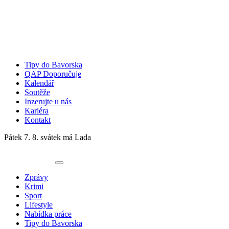
Tipy do Bavorska
QAP Doporučuje
Kalendář
Soutěže
Inzerujte u nás
Kariéra
Kontakt
Pátek 7. 8.
svátek má Lada
Zprávy
Krimi
Sport
Lifestyle
Nabídka práce
Tipy do Bavorska