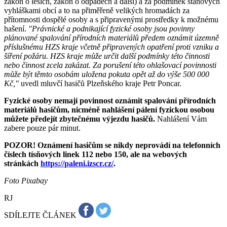
zákon o lesích, zákon o odpadech a další) a za podmínek stanových
vyhláškami obcí a to na přiměřeně velikých hromadách za
přítomnosti dospělé osoby a s připravenými prostředky k možnému
hašení.
"Právnické a podnikající fyzické osoby jsou povinny
plánované spalování přírodních materiálů předem oznámit územně
příslušnému HZS kraje včetně připravených opatření proti vzniku a
šíření požáru. HZS kraje může určit další podmínky této činnosti
nebo činnost zcela zakázat. Za porušení této ohlašovací povinnosti
může být těmto osobám uložena pokuta opět až do výše 500 000
Kč,"
uvedl mluvčí hasičů Plzeňského kraje Petr Poncar.
Fyzické osoby nemají povinnost oznámit spalování přírodních
materiálů hasičům, nicméně nahlášení pálení fyzickou osobou
můžete předejít zbytečnému výjezdu hasičů.
Nahlášení Vám
zabere pouze pár minut.
POZOR! Oznámení hasičům se nikdy neprovádí na telefonních
číslech tísňových linek 112 nebo 150, ale na webových
stránkách
https://paleni.izscr.cz/
.
Foto Pixabay
RJ
SDÍLEJTE ČLÁNEK