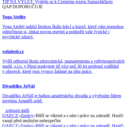
TIP NA VÝLET: Vydejte se k Černému jezeru Šumavláčkem
QAP DOPORUČUJE
Yoga Ateliér
Yoga Ateliér nabízí širokou škálu lekcí a kurzů, které vám pomohou
odpočinout si, získat novou energii a podpořit vaše fyzické i
psychické zdraví.
vošplzeň.cz
Vyšší odborná škola zdravotnická, managementu a veřejnosprávních
studií, s.r.o. v Plzni poskytuje již více než 30 let profesní vzdělání
v oborech, které jsou vysoce žádané na trhu práce.
Divadélko JoNáš
Divadélko JoNáš je baštou amatérského divadla a vývěsním štítem
projektu Amatéři sobě.
zobrazit další
QAP.CZ
Zprávy
Blíží se víkend a s ním i práce na zahradě. Hasiči
varují před možným nebezpečím
QAP.CZ
Zprávy
Blíží se víkend a s ním i práce na zahradě. Hasiči