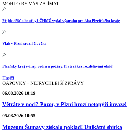
MOHLO BY VÁS ZAJÍMAT
Přijde déšť a bouřky? ČHMÚ vydal výstrahu pro část Plzeňského kraje
Vlak v Plzni srazil člověka
Plzeňský kraj svírají vedra a požáry. Platí zákaz rozdělávání ohňů!
Hasiči
QAPOVKY – NEJRYCHLEJŠÍ ZPRÁVY
06.08.2026 10:19
Větráte v noci? Pozor, v Plzni hrozí netopýří invaze!
05.08.2026 10:55
Muzeum Šumavy získalo poklad! Unikátní sbírka