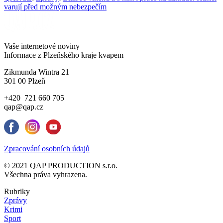
varují před možným nebezpečím
Vaše internetové noviny
Informace z Plzeňského kraje kvapem
Zikmunda Wintra 21
301 00 Plzeň
+420 721 660 705
qap@qap.cz
Zpracování osobních údajů
© 2021 QAP PRODUCTION s.r.o.
Všechna práva vyhrazena.
Rubriky
Zprávy
Krimi
Sport