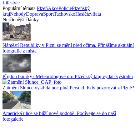
Lifestyle
Populární témata
Plzeň
Akce
Policie
Plzeňský
kraj
Nehody
Doprava
Sport
Tachovsko
Hasiči
zvířata
Nejčtenější články
Náměstí Republiky v Plzni se mění před očima. Přinášíme aktuální
fotografie z místa
Přijdou bouřky? Meteorologové pro Plzeňský kraj vydali výstrahu
Zatmění Slunce vystřídá noc plná Perseid. Kdy pozorovat z Plzně?
Americká ulice se blíží nové podobě. Podívejte se do naší
fotogalerie