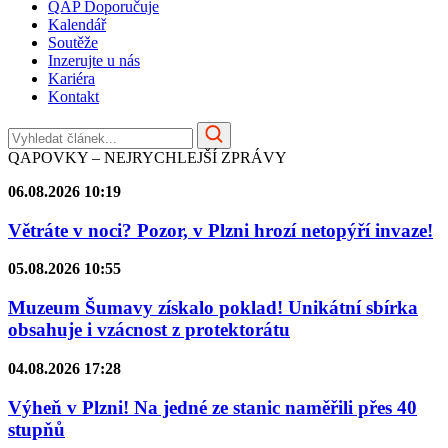
QAP Doporučuje
Kalendář
Soutěže
Inzerujte u nás
Kariéra
Kontakt
QAPOVKY – NEJRYCHLEJŠÍ ZPRÁVY
06.08.2026 10:19
Větráte v noci? Pozor, v Plzni hrozí netopýří invaze!
05.08.2026 10:55
Muzeum Šumavy získalo poklad! Unikátní sbírka
obsahuje i vzácnost z protektorátu
04.08.2026 17:28
Výheň v Plzni! Na jedné ze stanic naměřili přes 40
stupňů