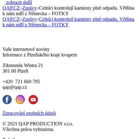
zobrazit další
QAP.CZ
Zprávy
Celníci kontrolují kamiony plné odpadu. Většina
k nám míří z Německa – FOTKY
QAP.CZ
Zprávy
Celníci kontrolují kamiony plné odpadu. Většina
k nám míří z Německa – FOTKY
Vaše internetové noviny
Informace z Plzeňského kraje kvapem
Zikmunda Wintra 21
301 00 Plzeň
+420 721 660 705
qap@qap.cz
Zpracování osobních údajů
© 2021 QAP PRODUCTION s.r.o.
Všechna práva vyhrazena.