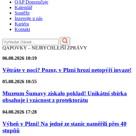
QAP Doporučuje
Kalendář
Soutěže
Inzerujte u nás
Kariéra
Kontakt
QAPOVKY – NEJRYCHLEJŠÍ ZPRÁVY
06.08.2026 10:19
Větráte v noci? Pozor, v Plzni hrozí netopýří invaze!
05.08.2026 10:55
Muzeum Šumavy získalo poklad! Unikátní sbírka
obsahuje i vzácnost z protektorátu
04.08.2026 17:28
Výheň v Plzni! Na jedné ze stanic naměřili přes 40
stupňů