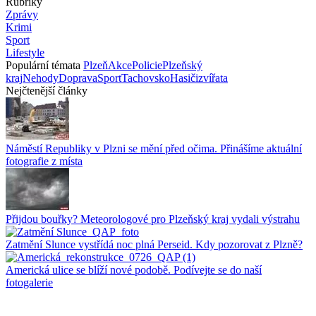
Rubriky
Zprávy
Krimi
Sport
Lifestyle
Populární témata
Plzeň
Akce
Policie
Plzeňský
kraj
Nehody
Doprava
Sport
Tachovsko
Hasiči
zvířata
Nejčtenější články
Náměstí Republiky v Plzni se mění před očima. Přinášíme aktuální
fotografie z místa
Přijdou bouřky? Meteorologové pro Plzeňský kraj vydali výstrahu
Zatmění Slunce vystřídá noc plná Perseid. Kdy pozorovat z Plzně?
Americká ulice se blíží nové podobě. Podívejte se do naší
fotogalerie