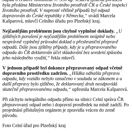
byla předána Ministerstvu životního prostředí ČR a České inspekci
životního prostředí. V naprosté většině případů byl odpad
dopravován do České republiky z Německa,“
uvádí Marcela
Kašparová, mluvčí Celního úřadu pro Plzeňský kraj.
Nejčastějším problémem jsou chybně vyplněné doklady.
„U
zjištěných porušení je nejčastějším problémem neúplně nebo
nesprávně vyplněný průvodní doklad o přeshraniční přepravě
odpadů. Dále jsou zjištěny případy, kdy je u přepravovaného
odpadu do ČR deklarován účel skladování bez uvedení způsobu
jeho následného využití,“
řekla mluvčí.
V jednom případě byl dokonce přepravovaný odpad včetně
dopravního prostředku zadržen.
„Hlídka odhalila přepravu
odpadu, kdy vozidlo nebylo označeno v souladu se zákonem a u
další přepravy bylo zjištěno, že deklarovaný druh neodpovídá
skutečně přepravovanému odpadu,“
upřesnila Marcela Kašparová.
Při záchytu nelegálního odpadu přímo na silnici Celní správa ČR
přepravovaný odpad nebo i dopravní prostředek na místě zadrží. Po
projednání příslušným orgánem je zpravidla vrácen do země
původu.
Foto Celní úřad pro Plzeňský kraj