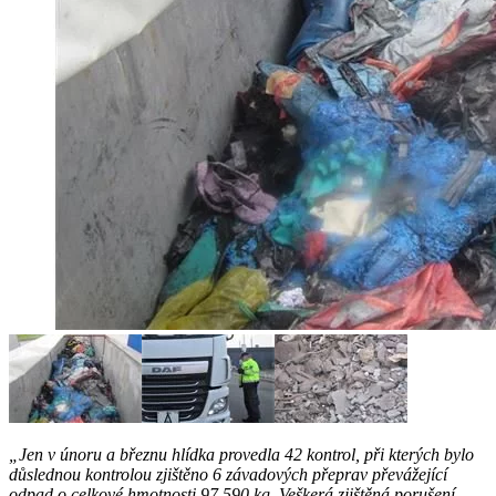
„Jen v únoru a březnu hlídka provedla 42 kontrol, při kterých bylo
důslednou kontrolou zjištěno 6 závadových přeprav převážející
odpad o celkové hmotnosti 97 590 kg. Veškerá zjištěná porušení