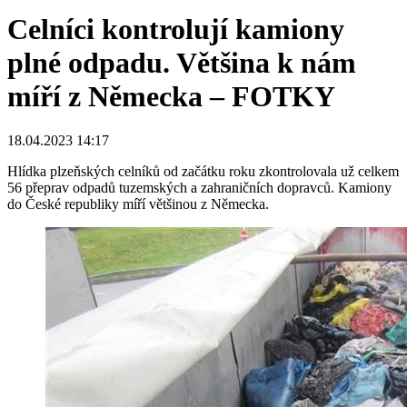
Celníci kontrolují kamiony
plné odpadu. Většina k nám
míří z Německa – FOTKY
18.04.2023 14:17
Hlídka plzeňských celníků od začátku roku zkontrolovala už celkem
56 přeprav odpadů tuzemských a zahraničních dopravců. Kamiony
do České republiky míří většinou z Německa.