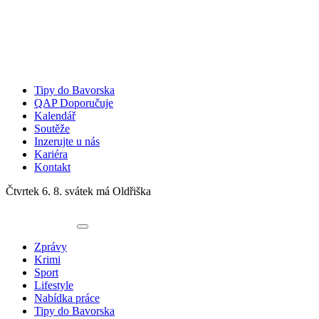
Tipy do Bavorska
QAP Doporučuje
Kalendář
Soutěže
Inzerujte u nás
Kariéra
Kontakt
Čtvrtek 6. 8.
svátek má Oldřiška
Zprávy
Krimi
Sport
Lifestyle
Nabídka práce
Tipy do Bavorska