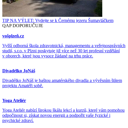
TIP NA VÝLET: Vydejte se k Černému jezeru Šumavláčkem
QAP DOPORUČUJE
vošplzeň.cz
Vyšší odborná škola zdravotnická, managementu a veřejnosprávních
studií, s.r.o. v Plzni poskytuje již více než 30 let profesní vzdělání
v oborech, které jsou vysoce žádané na trhu práce.
Divadélko JoNáš
Divadélko JoNáš je baštou amatérského divadla a vývěsním štítem
projektu Amatéři sobě.
Yoga Ateliér
Yoga Ateliér nabízí širokou škálu lekcí a kurzů, které vám pomohou
odpočinout si, získat novou energii a podpořit vaše fyzické i
psychické zdraví.