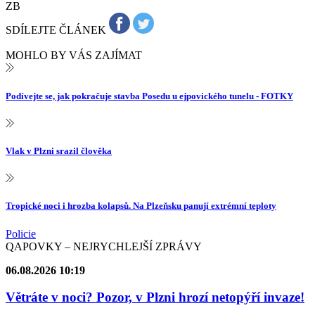
ZB
SDÍLEJTE ČLÁNEK
MOHLO BY VÁS ZAJÍMAT
Podívejte se, jak pokračuje stavba Posedu u ejpovického tunelu - FOTKY
Vlak v Plzni srazil člověka
Tropické noci i hrozba kolapsů. Na Plzeňsku panují extrémní teploty
Policie
QAPOVKY – NEJRYCHLEJŠÍ ZPRÁVY
06.08.2026 10:19
Větráte v noci? Pozor, v Plzni hrozí netopýří invaze!