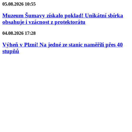
05.08.2026 10:55
Muzeum Šumavy získalo poklad! Unikátní sbírka
obsahuje i vzácnost z protektorátu
04.08.2026 17:28
Výheň v Plzni! Na jedné ze stanic naměřili přes 40
stupňů