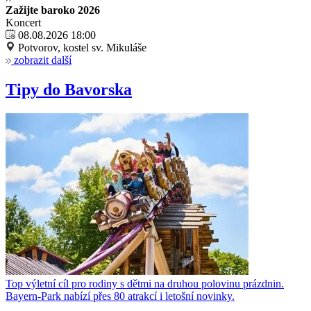
Zažijte baroko 2026
Koncert
08.08.2026 18:00
Potvorov, kostel sv. Mikuláše
zobrazit další
Tipy do Bavorska
Top výletní cíl pro rodiny s dětmi na druhou polovinu prázdnin.
Bayern-Park nabízí přes 80 atrakcí i letošní novinky.