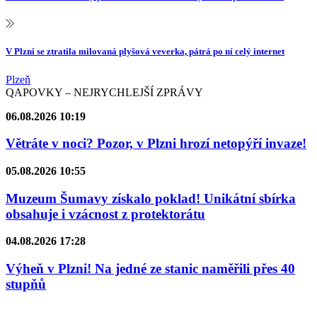
V Plzni se ztratila milovaná plyšová veverka, pátrá po ní celý internet
Plzeň
QAPOVKY – NEJRYCHLEJŠÍ ZPRÁVY
06.08.2026 10:19
Větráte v noci? Pozor, v Plzni hrozí netopýří invaze!
05.08.2026 10:55
Muzeum Šumavy získalo poklad! Unikátní sbírka
obsahuje i vzácnost z protektorátu
04.08.2026 17:28
Výheň v Plzni! Na jedné ze stanic naměřili přes 40
stupňů