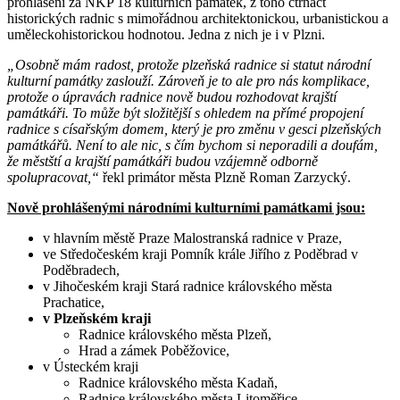
prohlášení za NKP 18 kulturních památek, z toho čtrnáct
historických radnic s mimořádnou architektonickou, urbanistickou a
uměleckohistorickou hodnotou. Jedna z nich je i v Plzni.
„Osobně mám radost, protože plzeňská radnice si statut národní
kulturní památky zaslouží. Zároveň je to ale pro nás komplikace,
protože o úpravách radnice nově budou rozhodovat krajští
památkáři. To může být složitější s ohledem na přímé propojení
radnice s císařským domem, který je pro změnu v gesci plzeňských
památkářů. Není to ale nic, s čím bychom si neporadili a doufám,
že městští a krajští památkáři budou vzájemně odborně
spolupracovat,“
řekl primátor města Plzně Roman Zarzycký.
Nově prohlášenými národními kulturními památkami jsou:
v hlavním městě Praze Malostranská radnice v Praze,
ve Středočeském kraji Pomník krále Jiřího z Poděbrad v
Poděbradech,
v Jihočeském kraji Stará radnice královského města
Prachatice,
v Plzeňském kraji
Radnice královského města Plzeň,
Hrad a zámek Poběžovice,
v Ústeckém kraji
Radnice královského města Kadaň,
Radnice královského města Litoměřice,