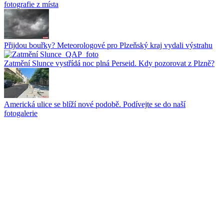
fotografie z místa
Přijdou bouřky? Meteorologové pro Plzeňský kraj vydali výstrahu
Zatmění Slunce vystřídá noc plná Perseid. Kdy pozorovat z Plzně?
Americká ulice se blíží nové podobě. Podívejte se do naší
fotogalerie