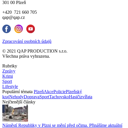
301 00 Plzeň
+420 721 660 705
qap@qap.cz
Zpracování osobních údajů
© 2021 QAP PRODUCTION s.r.o.
Všechna práva vyhrazena.
Rubriky
Zprávy
Krimi
Sport
Lifestyle
Populární témata
Plzeň
Akce
Policie
Plzeňský
kraj
Nehody
Doprava
Sport
Tachovsko
Hasiči
zvířata
Nejčtenější články
Náměstí Republiky v Plzni se mění před očima. Přinášíme aktuální