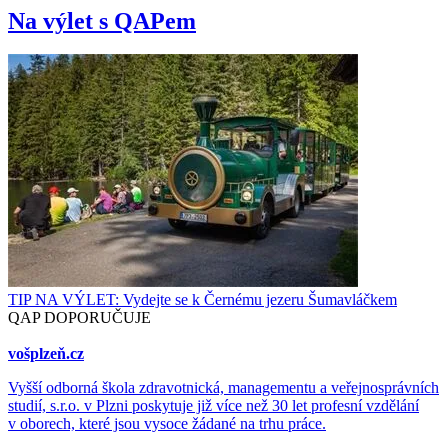
Na výlet s QAPem
TIP NA VÝLET: Vydejte se k Černému jezeru Šumavláčkem
QAP DOPORUČUJE
vošplzeň.cz
Vyšší odborná škola zdravotnická, managementu a veřejnosprávních
studií, s.r.o. v Plzni poskytuje již více než 30 let profesní vzdělání
v oborech, které jsou vysoce žádané na trhu práce.