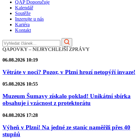
QAP Doporučuje
Kalendář
Soutěže
Inzerujte u nás
Kariéra
Kontakt
QAPOVKY – NEJRYCHLEJŠÍ ZPRÁVY
06.08.2026 10:19
Větráte v noci? Pozor, v Plzni hrozí netopýří invaze!
05.08.2026 10:55
Muzeum Šumavy získalo poklad! Unikátní sbírka
obsahuje i vzácnost z protektorátu
04.08.2026 17:28
Výheň v Plzni! Na jedné ze stanic naměřili přes 40
stupňů