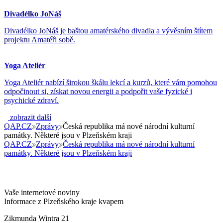
Divadélko JoNáš
Divadélko JoNáš je baštou amatérského divadla a vývěsním štítem
projektu Amatéři sobě.
Yoga Ateliér
Yoga Ateliér nabízí širokou škálu lekcí a kurzů, které vám pomohou
odpočinout si, získat novou energii a podpořit vaše fyzické i
psychické zdraví.
zobrazit další
QAP.CZ
Zprávy
Česká republika má nové národní kulturní
památky. Některé jsou v Plzeňském kraji
QAP.CZ
Zprávy
Česká republika má nové národní kulturní
památky. Některé jsou v Plzeňském kraji
Vaše internetové noviny
Informace z Plzeňského kraje kvapem
Zikmunda Wintra 21