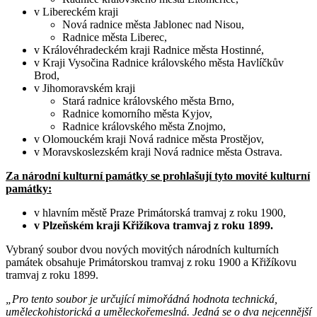
v Libereckém kraji
Nová radnice města Jablonec nad Nisou,
Radnice města Liberec,
v Královéhradeckém kraji Radnice města Hostinné,
v Kraji Vysočina Radnice královského města Havlíčkův
Brod,
v Jihomoravském kraji
Stará radnice královského města Brno,
Radnice komorního města Kyjov,
Radnice královského města Znojmo,
v Olomouckém kraji Nová radnice města Prostějov,
v Moravskoslezském kraji Nová radnice města Ostrava.
Za národní kulturní památky se prohlašují tyto movité kulturní
památky:
v hlavním městě Praze Primátorská tramvaj z roku 1900,
v Plzeňském kraji Křižíkova tramvaj z roku 1899.
Vybraný soubor dvou nových movitých národních kulturních
památek obsahuje Primátorskou tramvaj z roku 1900 a Křižíkovu
tramvaj z roku 1899.
„Pro tento soubor je určující mimořádná hodnota technická,
uměleckohistorická a uměleckořemeslná. Jedná se o dva nejcennější