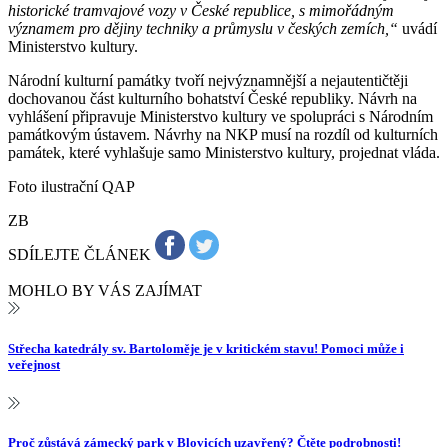
historické tramvajové vozy v České republice, s mimořádným
významem pro dějiny techniky a průmyslu v českých zemích,“
uvádí
Ministerstvo kultury.
Národní kulturní památky tvoří nejvýznamnější a nejautentičtěji
dochovanou část kulturního bohatství České republiky. Návrh na
vyhlášení připravuje Ministerstvo kultury ve spolupráci s Národním
památkovým ústavem. Návrhy na NKP musí na rozdíl od kulturních
památek, které vyhlašuje samo Ministerstvo kultury, projednat vláda.
Foto ilustrační QAP
ZB
SDÍLEJTE ČLÁNEK
MOHLO BY VÁS ZAJÍMAT
Střecha katedrály sv. Bartoloměje je v kritickém stavu! Pomoci může i
veřejnost
Proč zůstává zámecký park v Blovicích uzavřený? Čtěte podrobnosti!