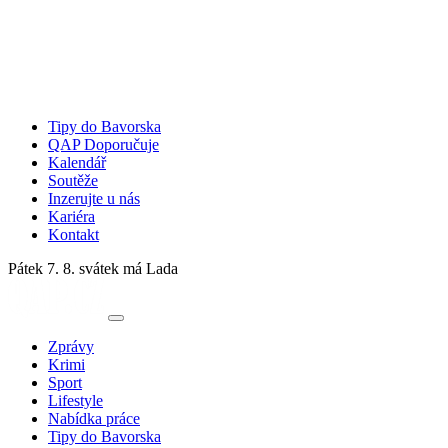
Tipy do Bavorska
QAP Doporučuje
Kalendář
Soutěže
Inzerujte u nás
Kariéra
Kontakt
Pátek 7. 8.
svátek má Lada
Zprávy
Krimi
Sport
Lifestyle
Nabídka práce
Tipy do Bavorska