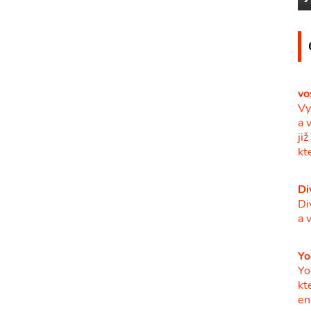
vo
Vy
a 
ji
kt
Di
Di
a 
Yo
Yo
kt
en