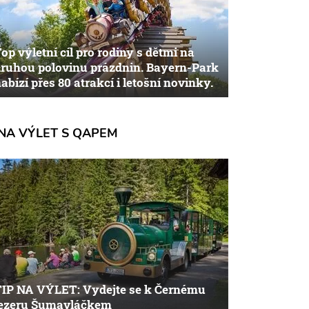
op výletní cíl pro rodiny s dětmi na
ruhou polovinu prázdnin. Bayern-Park
abízí přes 80 atrakcí i letošní novinky.
NA VÝLET S QAPEM
TIP NA VÝLET: Vydejte se k Černému
jezeru Šumavláčkem