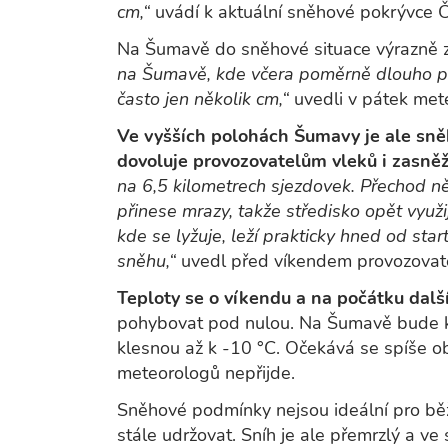
cm,“
uvádí k aktuální sněhové pokrývce 
Na Šumavě do sněhové situace výrazně 
na Šumavě, kde včera poměrně dlouho pr
často jen několik cm,“
uvedli v pátek me
Ve vyšších polohách Šumavy je ale sně
dovoluje provozovatelům vleků i zasněž
na 6,5 kilometrech sjezdovek. Přechod n
přinese mrazy, takže středisko opět využi
kde se lyžuje, leží prakticky hned od sta
sněhu,“
uvedl před víkendem provozovatel
Teploty se o víkendu a na počátku dal
pohybovat pod nulou. Na Šumavě bude ko
klesnou až k -10 °C. Očekává se spíše ob
meteorologů nepřijde.
Sněhové podmínky nejsou ideální pro běž
stále udržovat. Sníh je ale přemrzlý a ve