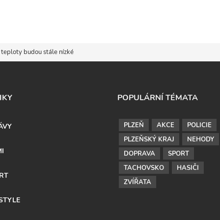
teploty budou stále nízké
IKY
POPULÁRNÍ TÉMATA
PLZEŇ
AKCE
POLICIE
ÁVY
PLZEŇSKÝ KRAJ
NEHODY
MI
DOPRAVA
SPORT
TACHOVSKO
HASIČI
RT
ZVÍŘATA
ESTYLE