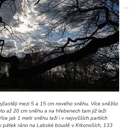
jčastěji mezi 5 a 15 cm nového sněhu. Více sněžilo
ylo až 20 cm sněhu a na hřebenech tam již leží
e jak 1 metr sněhu leží i v nejvyšších partiích
 v pátek ráno na Labské boudě v Krkonoších, 133