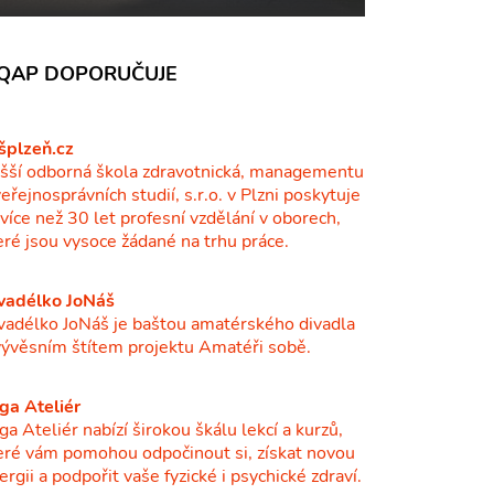
QAP DOPORUČUJE
šplzeň.cz
šší odborná škola zdravotnická, managementu
veřejnosprávních studií, s.r.o. v Plzni poskytuje
ž více než 30 let profesní vzdělání v oborech,
eré jsou vysoce žádané na trhu práce.
vadélko JoNáš
vadélko JoNáš je baštou amatérského divadla
vývěsním štítem projektu Amatéři sobě.
ga Ateliér
ga Ateliér nabízí širokou škálu lekcí a kurzů,
eré vám pomohou odpočinout si, získat novou
ergii a podpořit vaše fyzické i psychické zdraví.