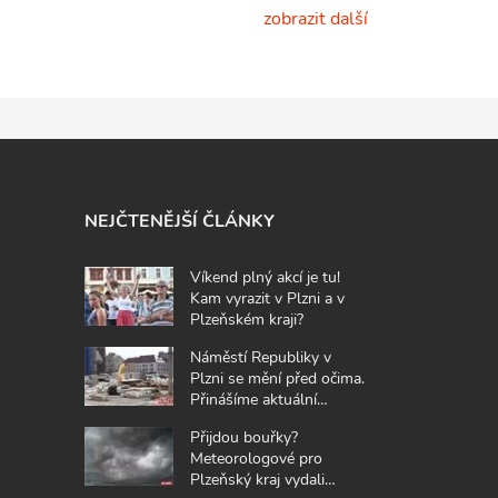
zobrazit další
NEJČTENĚJŠÍ ČLÁNKY
Víkend plný akcí je tu!
Kam vyrazit v Plzni a v
Plzeňském kraji?
Náměstí Republiky v
Plzni se mění před očima.
Přinášíme aktuální
fotografie z místa
Přijdou bouřky?
Meteorologové pro
Plzeňský kraj vydali