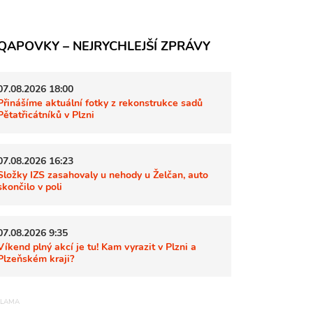
QAPOVKY – NEJRYCHLEJŠÍ ZPRÁVY
07.08.2026 18:00
Přinášíme aktuální fotky z rekonstrukce sadů
Pětatřicátníků v Plzni
07.08.2026 16:23
Složky IZS zasahovaly u nehody u Želčan, auto
skončilo v poli
07.08.2026 9:35
Víkend plný akcí je tu! Kam vyrazit v Plzni a
Plzeňském kraji?