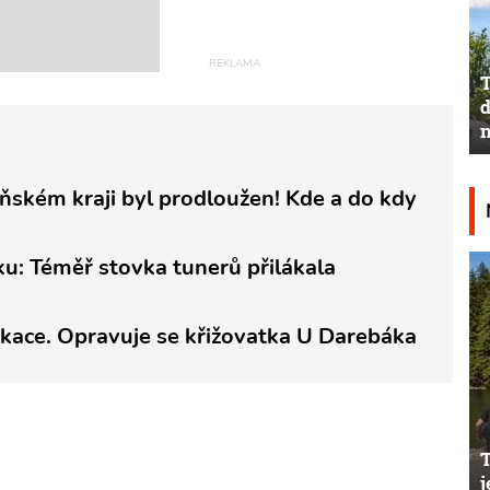
T
d
n
ňském kraji byl prodloužen! Kde a do kdy
u: Téměř stovka tunerů přilákala
ikace. Opravuje se křižovatka U Darebáka