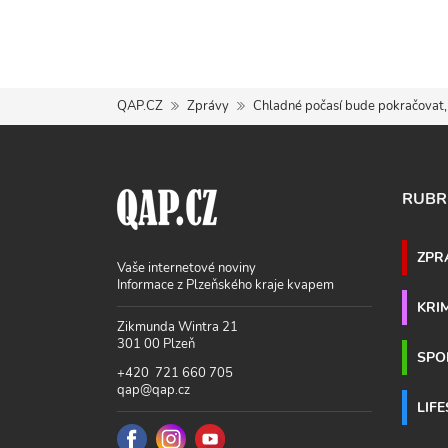
QAP.CZ
Zprávy
Chladné počasí bude pokračovat, 
RUBR
ZPR
Vaše internetové noviny
Informace z Plzeňského kraje kvapem
KRI
Zikmunda Wintra 21
301 00 Plzeň
SPO
+420 721 660 705
qap@qap.cz
LIF