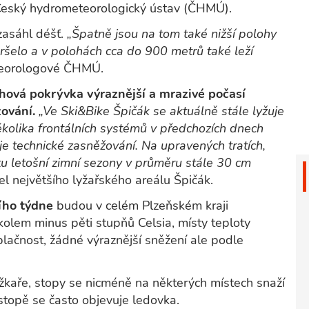
Český hydrometeorologický ústav (ČHMÚ).
zasáhl déšť.
„Špatně jsou na tom také nižší polohy
šelo a v polohách cca do 900 metrů také leží
teorologové ČHMÚ.
hová pokrývka výraznější a mrazivé počasí
ování.
„Ve Ski&Bike Špičák se aktuálně stále lyžuje
ěkolika frontálních systémů v předchozích dnech
je technické zasněžování. Na upravených tratích,
rtu letošní zimní sezony v průměru stále 30 cm
 největšího lyžařského areálu Špičák.
šího týdne
budou v celém Plzeňském kraji
lem minus pěti stupňů Celsia, místy teploty
lačnost, žádné výraznější sněžení ale podle
kaře, stopy se nicméně na některých místech snaží
 stopě se často objevuje ledovka.