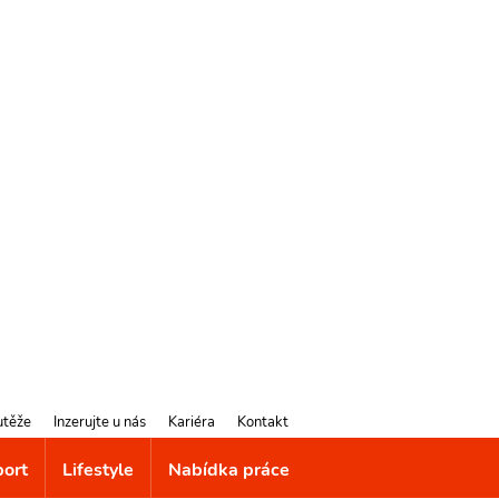
utěže
Inzerujte u nás
Kariéra
Kontakt
port
Lifestyle
Nabídka práce