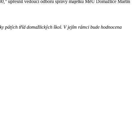
00,"
upřesnil vedoucí odboru správy majetku MěÚ Domažlice Martin
áky pátých tříd domažlických škol. V jejím rámci bude hodnocena