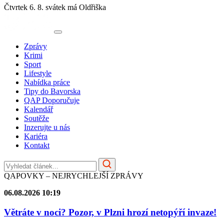
Čtvrtek 6. 8.
svátek má Oldřiška
Zprávy
Krimi
Sport
Lifestyle
Nabídka práce
Tipy do Bavorska
QAP Doporučuje
Kalendář
Soutěže
Inzerujte u nás
Kariéra
Kontakt
QAPOVKY – NEJRYCHLEJŠÍ ZPRÁVY
06.08.2026 10:19
Větráte v noci? Pozor, v Plzni hrozí netopýří invaze!