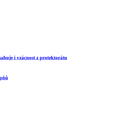
huje i vzácnost z protektorátu
upňů