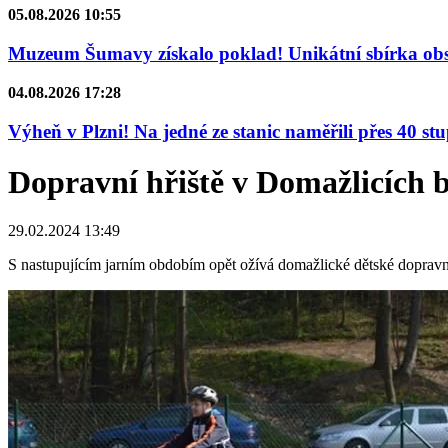
05.08.2026 10:55
Muzeum Šumavy získalo poklad! Unikátní sbírka obsa
04.08.2026 17:28
Výheň v Plzni! Na jedné ze stanic naměřili přes 40 st
Dopravní hřiště v Domažlicích b
29.02.2024 13:49
S nastupujícím jarním obdobím opět ožívá domažlické dětské dopravní 