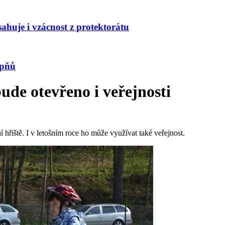
huje i vzácnost z protektorátu
upňů
ude otevřeno i veřejnosti
hřiště. I v letošním roce ho může využívat také veřejnost.