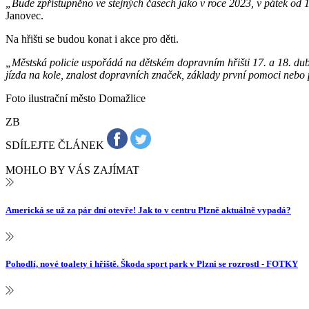
„Bude zpřístupněno ve stejných časech jako v roce 2023, v pátek od 
Janovec.
Na hřišti se budou konat i akce pro děti.
„Městská policie uspořádá na dětském dopravním hřišti 17. a 18. dub
jízda na kole, znalost dopravních značek, základy první pomoci nebo
Foto ilustrační město Domažlice
ZB
SDÍLEJTE ČLÁNEK
MOHLO BY VÁS ZAJÍMAT
Americká se už za pár dní otevře! Jak to v centru Plzně aktuálně vypadá?
Pohodlí, nové toalety i hřiště. Škoda sport park v Plzni se rozrostl - FOTKY