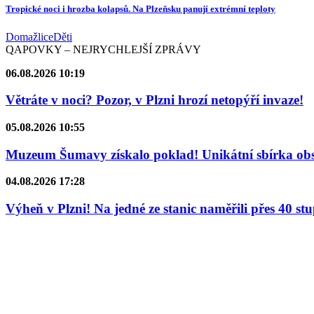
Tropické noci i hrozba kolapsů. Na Plzeňsku panují extrémní teploty
Domažlice
Děti
QAPOVKY – NEJRYCHLEJŠÍ ZPRÁVY
06.08.2026 10:19
Větráte v noci? Pozor, v Plzni hrozí netopýří invaze!
05.08.2026 10:55
Muzeum Šumavy získalo poklad! Unikátní sbírka obsa
04.08.2026 17:28
Výheň v Plzni! Na jedné ze stanic naměřili přes 40 st