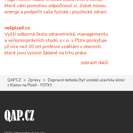
které vám pomohou odpočinout si, získat novou
energii a podpořit vaše fyzické i psychické zdraví.
vošplzeň.cz
Vyšší odborná škola zdravotnická, managementu
a veřejnosprávních studií, s.r.o. v Plzni poskytuje
již více než 30 let profesní vzdělání v oborech,
které jsou vysoce žádané na trhu práce.
zobrazit další
QAP.CZ
Zprávy
Dopravní nehoda čtyř vozidel uzavřela silnici
z Klatov na Plzeň - FOTKY