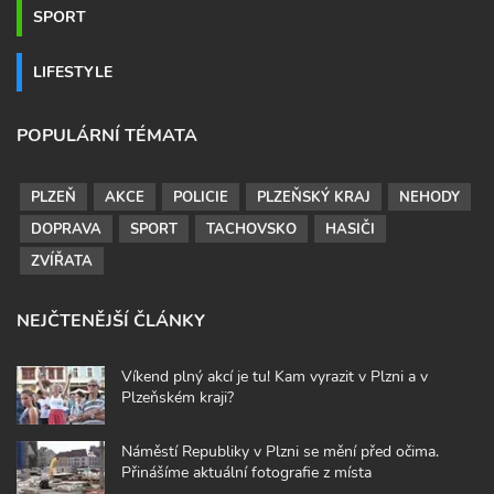
SPORT
LIFESTYLE
POPULÁRNÍ TÉMATA
PLZEŇ
AKCE
POLICIE
PLZEŇSKÝ KRAJ
NEHODY
DOPRAVA
SPORT
TACHOVSKO
HASIČI
ZVÍŘATA
NEJČTENĚJŠÍ ČLÁNKY
Víkend plný akcí je tu! Kam vyrazit v Plzni a v
Plzeňském kraji?
Náměstí Republiky v Plzni se mění před očima.
Přinášíme aktuální fotografie z místa