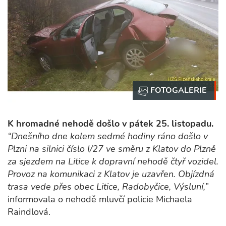
K hromadné nehodě došlo v pátek 25. listopadu.
“Dnešního dne kolem sedmé hodiny ráno došlo v
Plzni na silnici číslo I/27 ve směru z Klatov do Plzně
za sjezdem na Litice k dopravní nehodě čtyř vozidel.
Provoz na komunikaci z Klatov je uzavřen. Objízdná
trasa vede přes obec Litice, Radobyčice, Výsluní,”
informovala o nehodě mluvčí policie Michaela
Raindlová.