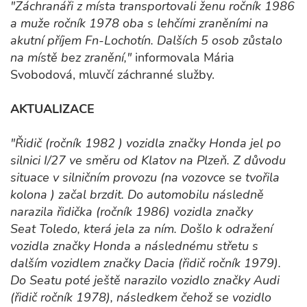
"Záchranáři z místa transportovali ženu ročník 1986
a muže ročník 1978 oba s lehčími zraněními na
akutní příjem Fn-Lochotín. Dalších 5 osob zůstalo
na místě bez zranění,"
informovala Mária
Svobodová, mluvčí záchranné služby.
AKTUALIZACE
"Řidič (ročník 1982 ) vozidla značky Honda jel po
silnici I/27 ve směru od Klatov na Plzeň. Z důvodu
situace v silničním provozu (na vozovce se tvořila
kolona ) začal brzdit. Do automobilu následně
narazila řidička (ročník 1986) vozidla značky
Seat Toledo, která jela za ním. Došlo k odražení
vozidla značky Honda a následnému střetu s
dalším vozidlem značky Dacia (řidič ročník 1979).
Do Seatu poté ještě narazilo vozidlo značky Audi
(řidič ročník 1978), následkem čehož se vozidlo