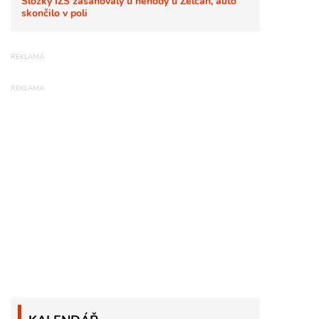
Složky IZS zasahovaly u nehody u Želčan, auto
skončilo v poli