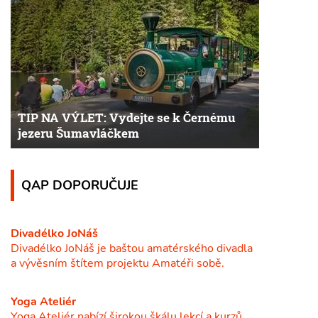
TIP NA VÝLET: Vydejte se k Černému
jezeru Šumavláčkem
QAP DOPORUČUJE
Divadélko JoNáš
Divadélko JoNáš je baštou amatérského divadla
a vývěsním štítem projektu Amatéři sobě.
Yoga Ateliér
Yoga Ateliér nabízí širokou škálu lekcí a kurzů,