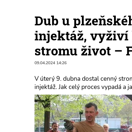
Dub u plzeňské
injektáž, vyživí
stromu život –
09.04.2024 14:26
V úterý 9. dubna dostal cenný st
injektáž. Jak celý proces vypadá a