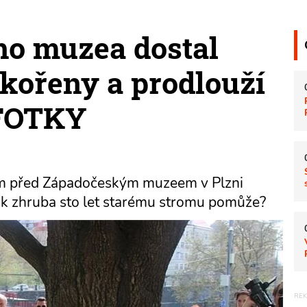
ho muzea dostal
 kořeny a prodlouží
 FOTKY
rom před Západočeským muzeem v Plzni
 jak zhruba sto let starému stromu pomůže?