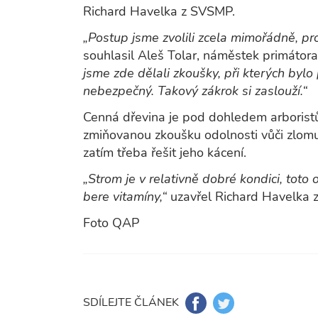
Richard Havelka z SVSMP.
„Postup jsme zvolili zcela mimořádně, p
souhlasil Aleš Tolar, náměstek primátora 
jsme zde dělali zkoušky, při kterých bylo
nebezpečný. Takový zákrok si zaslouží.“
Cenná dřevina je pod dohledem arboristů u
zmiňovanou zkoušku odolnosti vůči zlomu a
zatím třeba řešit jeho kácení.
„Strom je v relativně dobré kondici, toto
bere vitamíny,“
uzavřel Richard Havelka 
Foto QAP
SDÍLEJTE ČLÁNEK