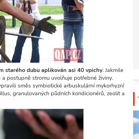
m starého dubu aplikován asi 40 vpichy
. Jakmile
 a postupně stromu uvolňuje potřebné živiny.
vpravili směs symbiotické arbuskulární mykorhyzní
llus, granulovaných půdních kondicionérů, zeolit a