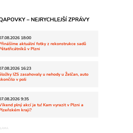
QAPOVKY – NEJRYCHLEJŠÍ ZPRÁVY
07.08.2026 18:00
Přinášíme aktuální fotky z rekonstrukce sadů
Pětatřicátníků v Plzni
07.08.2026 16:23
Složky IZS zasahovaly u nehody u Želčan, auto
skončilo v poli
07.08.2026 9:35
Víkend plný akcí je tu! Kam vyrazit v Plzni a
Plzeňském kraji?