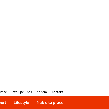
utěže
Inzerujte u nás
Kariéra
Kontakt
port
Lifestyle
Nabídka práce