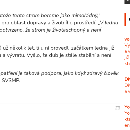
rotože tento strom bereme jako mimořádný,“
pro oblast dopravy a životního prostředí. „
V lednu
 potvrzeno, že strom je životaschopný a není
vo
Vy
ž několik let, ti u ní provedli začátkem ledna již
a 
 vývratu. Vyšlo, že dub je stále stabilní a není
ji
kt
 opatření je taková podpora, jako když zdravý člověk
Di
z SVSMP.
Di
a 
Yo
ZB
Yo
kt
en