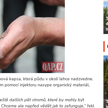
T
d
n
chová kapsa, která půdu v okolí lehce nadzvedne.
m pomocí injektoru nasype organický materiál,
 ještě dalších pět stromů, které by mohly být
Chceme ale napřed vědět jak to zafunguje,“
řekl