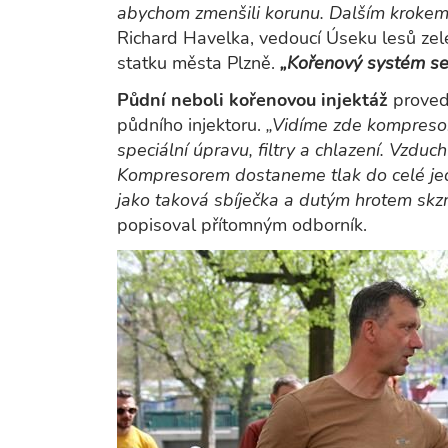
abychom zmenšili korunu. Dalším krokem j
Richard Havelka, vedoucí Úseku lesů ze
statku města Plzně.
„Kořenový systém se i
Půdní neboli kořenovou injektáž
proved
půdního injektoru.
„Vidíme zde kompresor,
speciální úpravu, filtry a chlazení. Vzduc
Kompresorem dostaneme tlak do celé jed
jako taková sbíječka a dutým hrotem skz
popisoval přítomným odborník.