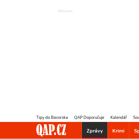
Tipy do Bavorska
QAP Doporučuje
Kalendář
So
Zprávy
Krimi
S