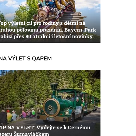
op výletní cíl pro rodiny s dětmi na
ruhou polovinu prázdnin. Bayern-Park
abízí přes 80 atrakcí i letošní novinky.
NA VÝLET S QAPEM
TIP NA VÝLET: Vydejte se k Černému
jezeru Šumavláčkem