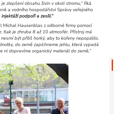
e zlepšení obsahu živin v okolí stromu,“
říká
leně a vodního hospodářství Správy veřejného
njektáží podpoří a zesílí.“
l Michal Hausenblas z odborné firmy pomocí
 tlak je zhruba 8 až 10 atmosfér. Přístroj má
h nesmí být příliš horký, aby to kořeny nepopálilo.
notky, do země zapíchneme jehlu, která vypadá
re ní dopravíme organický materiál do země,“