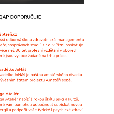
QAP DOPORUČUJE
šplzeň.cz
šší odborná škola zdravotnická, managementu
veřejnosprávních studií, s.r.o. v Plzni poskytuje
ž více než 30 let profesní vzdělání v oborech,
eré jsou vysoce žádané na trhu práce.
vadélko JoNáš
vadélko JoNáš je baštou amatérského divadla
vývěsním štítem projektu Amatéři sobě.
ga Ateliér
ga Ateliér nabízí širokou škálu lekcí a kurzů,
eré vám pomohou odpočinout si, získat novou
ergii a podpořit vaše fyzické i psychické zdraví.