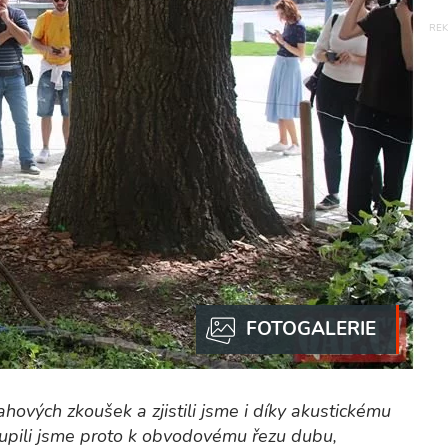
hových zkoušek a zjistili jsme i díky akustickému
oupili jsme proto k obvodovému řezu dubu,