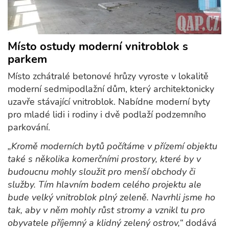
Místo ostudy moderní vnitroblok s
parkem
Místo zchátralé betonové hrůzy vyroste v lokalitě
moderní sedmipodlažní dům, který architektonicky
uzavře stávající vnitroblok. Nabídne moderní byty
pro mladé lidi i rodiny i dvě podlaží podzemního
parkování.
„Kromě moderních bytů počítáme v přízemí objektu
také s několika komerčními prostory, které by v
budoucnu mohly sloužit pro menší obchody či
služby. Tím hlavním bodem celého projektu ale
bude velký vnitroblok plný zeleně. Navrhli jsme ho
tak, aby v něm mohly růst stromy a vznikl tu pro
obyvatele příjemný a klidný zelený ostrov,“
dodává