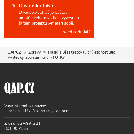
Divadélko JoNáš
Divadélko JoNáš je baštou
amatérského divadla a vývěsním
štítem projektu Amatéři sobě.
zobrazit další
QAP.CZ
Zprávy
Hasiči z Břas testovali průjezdnost ulic.
Výsledky jsou alarmující - FOTKY
Vaše internetové noviny
Informace z Plzeňského kraje kvapem
Zikmunda Wintra 21
301 00 Plzeň