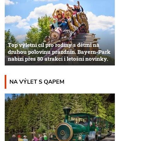
Top výletní cíl pro rodiny s dětmi na
druhou polovinu prázdnin. Bayern-Park
nabízí přes 80 atrakcí i letošní novinky.
NA VÝLET S QAPEM