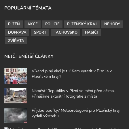
POPULÁRNÍ TÉMATA
PLZEŇ
AKCE
POLICIE
PLZEŇSKÝ KRAJ
NEHODY
DOPRAVA
SPORT
TACHOVSKO
HASIČI
ZVÍŘATA
NEJČTENĚJŠÍ ČLÁNKY
Víkend plný akcí je tu! Kam vyrazit v Plzni a v
Plzeňském kraji?
Náměstí Republiky v Plzni se mění před očima.
Přinášíme aktuální fotografie z místa
Přijdou bouřky? Meteorologové pro Plzeňský kraj
vydali výstrahu