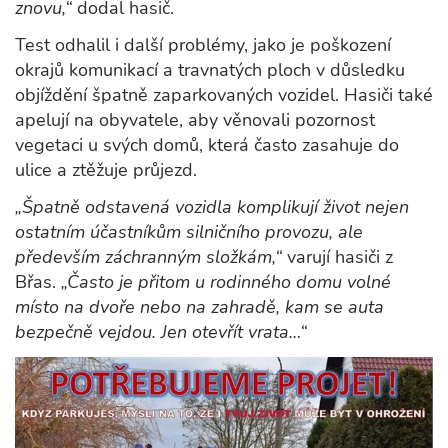
znovu,“
dodal hasič.
Test odhalil i další problémy, jako je poškození
okrajů komunikací a travnatých ploch v důsledku
objíždění špatně zaparkovaných vozidel. Hasiči také
apelují na obyvatele, aby věnovali pozornost
vegetaci u svých domů, která často zasahuje do
ulice a ztěžuje průjezd.
„Špatně odstavená vozidla komplikují život nejen
ostatním účastníkům silničního provozu, ale
především záchranným složkám,“
varují hasiči z
Břas.
„Často je přitom u rodinného domu volné
místo na dvoře nebo na zahradě, kam se auta
bezpečně vejdou. Jen otevřít vrata…“