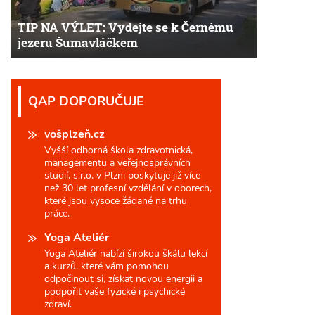
TIP NA VÝLET: Vydejte se k Černému
jezeru Šumavláčkem
QAP DOPORUČUJE
vošplzeň.cz
Vyšší odborná škola zdravotnická,
managementu a veřejnosprávních
studií, s.r.o. v Plzni poskytuje již více
než 30 let profesní vzdělání v oborech,
které jsou vysoce žádané na trhu
práce.
Yoga Ateliér
Yoga Ateliér nabízí širokou škálu lekcí
a kurzů, které vám pomohou
odpočinout si, získat novou energii a
podpořit vaše fyzické i psychické
zdraví.