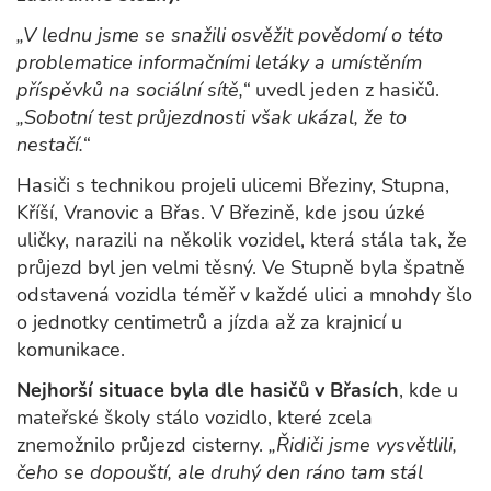
„V lednu jsme se snažili osvěžit povědomí o této
problematice informačními letáky a umístěním
příspěvků na sociální sítě,“
uvedl jeden z hasičů.
„Sobotní test průjezdnosti však ukázal, že to
nestačí.“
Hasiči s technikou projeli ulicemi Březiny, Stupna,
Kříší, Vranovic a Břas. V Březině, kde jsou úzké
uličky, narazili na několik vozidel, která stála tak, že
průjezd byl jen velmi těsný. Ve Stupně byla špatně
odstavená vozidla téměř v každé ulici a mnohdy šlo
o jednotky centimetrů a jízda až za krajnicí u
komunikace.
Nejhorší situace byla dle hasičů v Břasích
, kde u
mateřské školy stálo vozidlo, které zcela
znemožnilo průjezd cisterny.
„Řidiči jsme vysvětlili,
čeho se dopouští, ale druhý den ráno tam stál