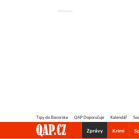
Tipy do Bavorska
QAP Doporučuje
Kalendář
So
Zprávy
Krimi
S