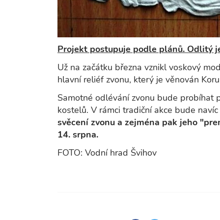
Projekt postupuje podle plánů. Odlitý je
Už na začátku března vznikl voskový mode
hlavní reliéf zvonu, který je věnován Kor
Samotné odlévání zvonu bude probíhat pří
kostelů. V rámci tradiční akce bude navíc
svěcení zvonu a zejména pak jeho "pre
14. srpna.
FOTO: Vodní hrad Švihov