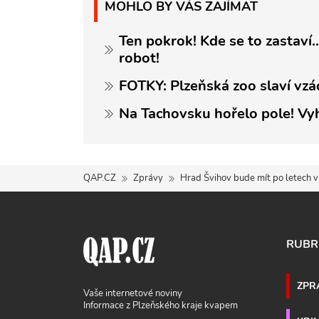
MOHLO BY VÁS ZAJÍMAT
Ten pokrok! Kde se to zastaví.
robot!
FOTKY: Plzeňská zoo slaví vzá
Na Tachovsku hořelo pole! Vy
QAP.CZ
Zprávy
Hrad Švihov bude mít po letech v
RUBR
ZPR
Vaše internetové noviny
Informace z Plzeňského kraje kvapem