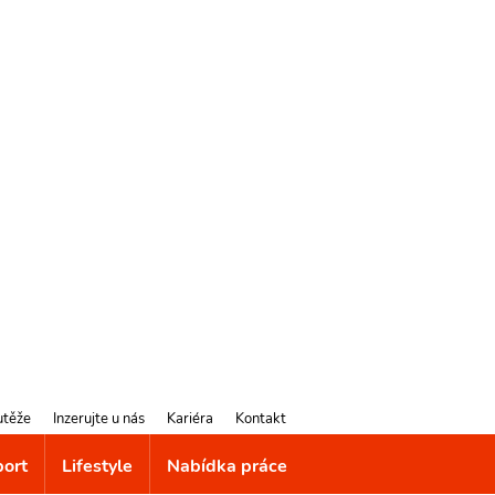
utěže
Inzerujte u nás
Kariéra
Kontakt
port
Lifestyle
Nabídka práce