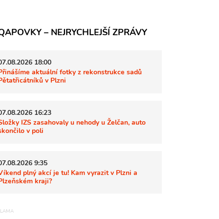
QAPOVKY – NEJRYCHLEJŠÍ ZPRÁVY
07.08.2026 18:00
Přinášíme aktuální fotky z rekonstrukce sadů
Pětatřicátníků v Plzni
07.08.2026 16:23
Složky IZS zasahovaly u nehody u Želčan, auto
skončilo v poli
07.08.2026 9:35
Víkend plný akcí je tu! Kam vyrazit v Plzni a
Plzeňském kraji?