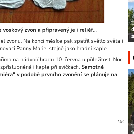
T
d
 voskový zvon a připravený je i reliéf...
n
l zvonu. Na konci měsíce pak spatřil světlo světa i
unovaci Panny Marie, stejně jako hradní kaple.
mo na nádvoří hradu 10. června u příležitosti Noci
 zpřístupněná i kaple při svíčkách.
Samotné
miéra" v podobě prvního zvonění se plánuje na
MK