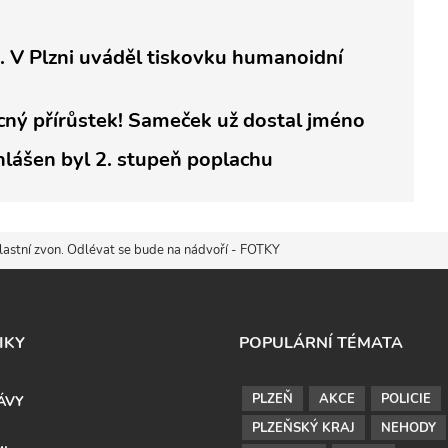
.. V Plzni uváděl tiskovku humanoidní
cný přírůstek! Sameček už dostal jméno
hlášen byl 2. stupeň poplachu
lastní zvon. Odlévat se bude na nádvoří - FOTKY
IKY
POPULÁRNÍ TÉMATA
PLZEŇ
AKCE
POLICIE
ÁVY
PLZEŇSKÝ KRAJ
NEHODY