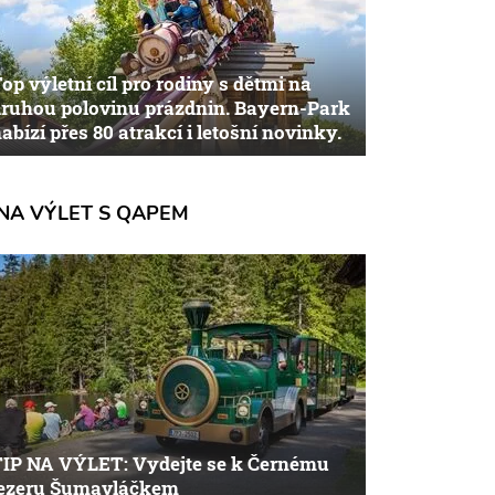
op výletní cíl pro rodiny s dětmi na
ruhou polovinu prázdnin. Bayern-Park
abízí přes 80 atrakcí i letošní novinky.
NA VÝLET S QAPEM
TIP NA VÝLET: Vydejte se k Černému
jezeru Šumavláčkem