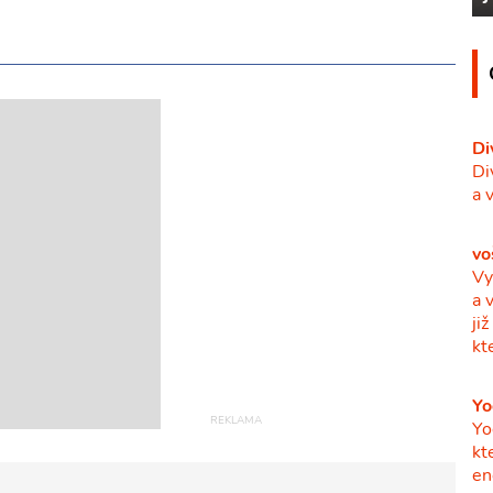
Di
Di
a 
vo
Vy
a 
ji
kt
Yo
Yo
kt
en