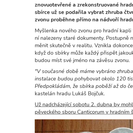
znovuotevřené a zrekonstruované hradní
sbírce už se podařila vybrat zhruba čtv
zvonu proběhne přímo na nádvoří hra
Myšlenka nového zvonu pro hradní kapli v
ní nalezeny staré dokumenty. Postupně n
měnit skutečně v realitu. Vznikla dokonce
když do sbírky může každý přispět jakoukol
budou míst své jméno na závěsu zvonu.
"V současné době máme vybráno zhruba 3
instalace budou pohybovat okolo 120 tis
Předpokládám, že sbírka poběží až do če
kastelán hradu Lukáš Bojčuk.
Už nadcházející sobotu 2. dubna by mohl 
pěveckého sboru Canticorum v hradním 