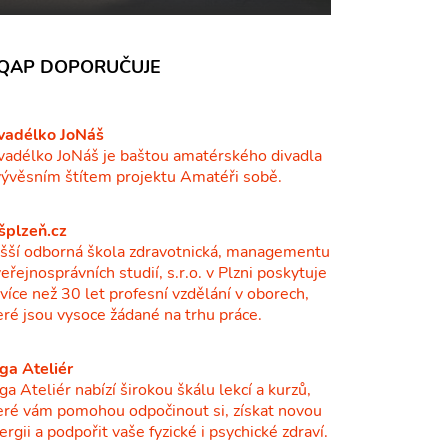
QAP DOPORUČUJE
vadélko JoNáš
vadélko JoNáš je baštou amatérského divadla
vývěsním štítem projektu Amatéři sobě.
šplzeň.cz
šší odborná škola zdravotnická, managementu
veřejnosprávních studií, s.r.o. v Plzni poskytuje
ž více než 30 let profesní vzdělání v oborech,
eré jsou vysoce žádané na trhu práce.
ga Ateliér
ga Ateliér nabízí širokou škálu lekcí a kurzů,
eré vám pomohou odpočinout si, získat novou
ergii a podpořit vaše fyzické i psychické zdraví.