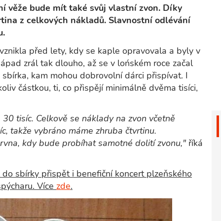
 věže bude mít také svůj vlastní zvon. Díky
rtina z celkových nákladů. Slavnostní odlévání
du.
znikla před lety, kdy se kaple opravovala a byly v
ápad zrál tak dlouho, až se v lońském roce začal
 sbírka, kam mohou dobrovolní dárci přispívat. I
iv částkou, ti, co přispějí minimálně dvěma tisíci,
0 tisíc. Celkově se náklady na zvon včetně
íc, takže vybráno máme zhruba čtvrtinu.
rvna, kdy bude probíhat samotné dolití zvonu,"
říká
do sbírky přispět i benefiční koncert plzeňského
špýcharu. Více
zde
.