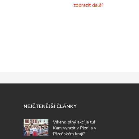
zobrazit další
NEJČTENĚJŠÍ ČLÁNKY
Víkend plný akcí je tu!
Kam vyrazit v Plzni a v
Plzeňském kraji?