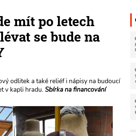
e mít po letech
lévat se bude na
Y
ý odlitek a také reliéf i nápisy na budoucí
t v kapli hradu.
Sbírka na financování