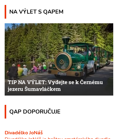
NA VÝLET S QAPEM
TIP NA VÝLET: Vydejte se k Černému
jezeru Šumavláčkem
QAP DOPORUČUJE
Divadélko JoNáš