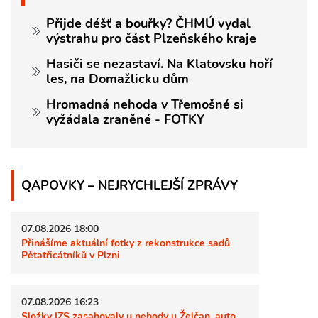
Přijde déšť a bouřky? ČHMÚ vydal
výstrahu pro část Plzeňského kraje
Hasiči se nezastaví. Na Klatovsku hoří
les, na Domažlicku dům
Hromadná nehoda v Třemošné si
vyžádala zraněné - FOTKY
QAPOVKY – NEJRYCHLEJŠÍ ZPRÁVY
07.08.2026 18:00
Přinášíme aktuální fotky z rekonstrukce sadů
Pětatřicátníků v Plzni
07.08.2026 16:23
Složky IZS zasahovaly u nehody u Želčan, auto