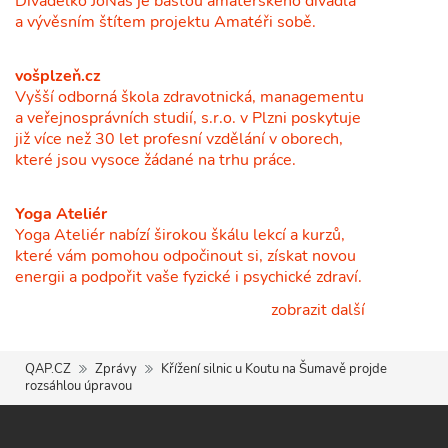
Divadélko JoNáš je baštou amatérského divadla
a vývěsním štítem projektu Amatéři sobě.
vošplzeň.cz
Vyšší odborná škola zdravotnická, managementu
a veřejnosprávních studií, s.r.o. v Plzni poskytuje
již více než 30 let profesní vzdělání v oborech,
které jsou vysoce žádané na trhu práce.
Yoga Ateliér
Yoga Ateliér nabízí širokou škálu lekcí a kurzů,
které vám pomohou odpočinout si, získat novou
energii a podpořit vaše fyzické i psychické zdraví.
zobrazit další
QAP.CZ
Zprávy
Křížení silnic u Koutu na Šumavě projde
rozsáhlou úpravou