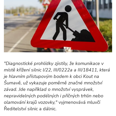
"Diagnostické prohlídky zjistily, že komunikace v
místě křížení silnic I/22, III/0222a a III/18411, která
je hlavním přístupovým bodem k obci Kout na
Šumavě, už vykazuje poměrně značné množství
závad. Jde například o množství vysprávek,
nepravidelných podélných i příčných trhlin nebo
olamování krajů vozovky,"
vyjmenovává mluvčí
Ředitelství silnic a dálnic.