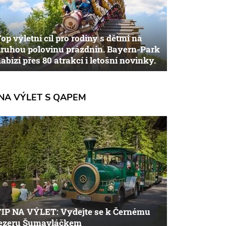
op výletní cíl pro rodiny s dětmi na
ruhou polovinu prázdnin. Bayern-Park
abízí přes 80 atrakcí i letošní novinky.
NA VÝLET S QAPEM
TIP NA VÝLET: Vydejte se k Černému
jezeru Šumavláčkem