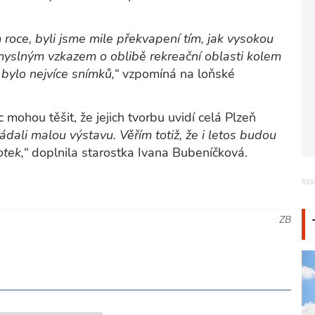
 roce, byli jsme mile překvapení tím, jak vysokou
myslným vzkazem o oblibě rekreační oblasti kolem
bylo nejvíce snímků,“
vzpomíná na loňské
c mohou těšit, že jejich tvorbu uvidí celá Plzeň
ali malou výstavu. Věřím totiž, že i letos budou
otek,“
doplnila starostka Ivana Bubeníčková.
ZB