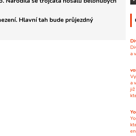
o. Narodila se trojčata nosálů bělohubých
ezení. Hlavní tah bude průjezdný
Di
Di
a 
vo
Vy
a 
ji
kt
Yo
Yo
kt
en