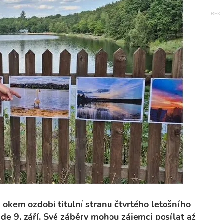
okem ozdobí titulní stranu čtvrtého letošního
jde 9. září. Své záběry mohou zájemci posílat až