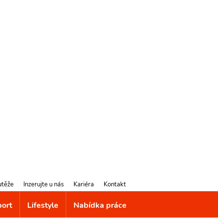
utěže
Inzerujte u nás
Kariéra
Kontakt
port
Lifestyle
Nabídka práce