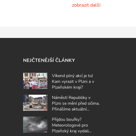
zobrazit další
NEJČTENĚJŠÍ ČLÁNKY
Víkend plný akcí je tu!
Kam vyrazit v Plzni a v
Plzeňském kraji?
Náměstí Republiky v
Plzni se mění před očima.
Přinášíme aktuální
fotografie z místa
Přijdou bouřky?
Meteorologové pro
Plzeňský kraj vydali