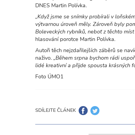
DNES Martin Polívka.
„Když jsme se snímky probírali v loňském
výtvarnou úroveň měly. Zároveň byly po
Boleveckých rybníků, neboť z těchto míst 
hlasování porotce Martin Polívka.
Autoři těch nejzdařilejších záběrů se naví
naživo.
„Během srpna bychom rádi uspořád
lidé kreativní a přijde spousta krásných f
Foto ÚMO1
SDÍLEJTE ČLÁNEK