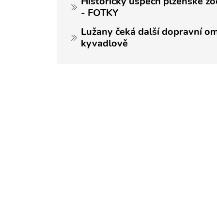
Historický úspěch plzeňské zo
- FOTKY
Lužany čeká další dopravní om
kyvadlově