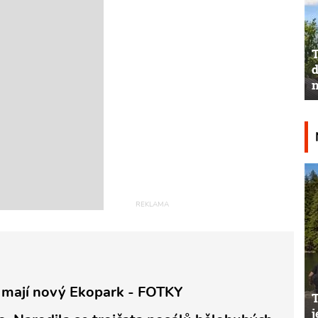
T
d
n
 mají nový Ekopark - FOTKY