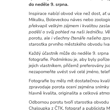
do neděle 9. srpna.
Inspirace nabízí obvod více než dost, ať 
Mikulku, Boleveckou náves nebo zoologi
překvapil velkým zájmem i kvalitou zasla
podělí o svůj pohled na naši Jedničku. Vě
porotu, ale i všechny čtenáře našeho zpr
starostka prvního městského obvodu Iva
Každý účastník může do neděle 9. srpna
fotografie. Podmínkou je, aby byly poří
jejich vlastníkem, přičemž preferovány js
nezapomeňte uvést své celé jméno, telefon
Fotografie by měly mít dostatečnou kval
zpravodaje porota ocení zejména snímky
hlavně kvalita, originalita a celková atmo
Odbornou porotu tvoří starostka obvodu a
Chaloupka z ČTK, fotograf a publicista 