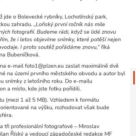
už jde o Bolevecké rybníky, Lochotínský park,
ckou zahradu.
„Loňský první ročník nás mile
ných fotografií. Budeme rádi, když se lidé znovu
řím, že i letos objevíme snímky, které potěší nejen
avodaje. I proto soutěž pořádáme znovu,“
říká
na Bubeníčková.
 na e-mail foto1@plzen.eu zaslat maximálně dvě
zené na území prvního městského obvodu a autor byl
ou snímky z letošního roku. Do e-mailu
 a místo, kde jste fotku pořídili.
itu (mezi 1 až 5 MB). Vzhledem k formátu
 orientované na výšku, rozhodovat však bude
sféra.
 tři profesionální fotografové – Miroslav
Milan Říský a vedoucí západočeské redakce MF