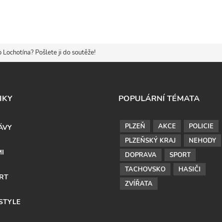
Lochotína? Pošlete ji do soutěže!
IKY
POPULÁRNÍ TÉMATA
PLZEŇ
AKCE
POLICIE
ÁVY
PLZEŇSKÝ KRAJ
NEHODY
MI
DOPRAVA
SPORT
TACHOVSKO
HASIČI
RT
ZVÍŘATA
ESTYLE