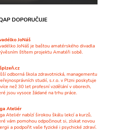
QAP DOPORUČUJE
vadélko JoNáš
vadélko JoNáš je baštou amatérského divadla
vývěsním štítem projektu Amatéři sobě.
šplzeň.cz
šší odborná škola zdravotnická, managementu
veřejnosprávních studií, s.r.o. v Plzni poskytuje
ž více než 30 let profesní vzdělání v oborech,
eré jsou vysoce žádané na trhu práce.
ga Ateliér
ga Ateliér nabízí širokou škálu lekcí a kurzů,
eré vám pomohou odpočinout si, získat novou
ergii a podpořit vaše fyzické i psychické zdraví.