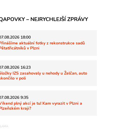
QAPOVKY – NEJRYCHLEJŠÍ ZPRÁVY
07.08.2026 18:00
Přinášíme aktuální fotky z rekonstrukce sadů
Pětatřicátníků v Plzni
07.08.2026 16:23
Složky IZS zasahovaly u nehody u Želčan, auto
skončilo v poli
07.08.2026 9:35
Víkend plný akcí je tu! Kam vyrazit v Plzni a
Plzeňském kraji?