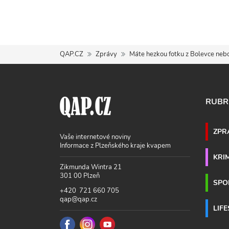
QAP.CZ
Zprávy
Máte hezkou fotku z Bolevce nebo 
RUBR
ZPR
Vaše internetové noviny
Informace z Plzeňského kraje kvapem
KRI
Zikmunda Wintra 21
301 00 Plzeň
SPO
+420 721 660 705
qap@qap.cz
LIF