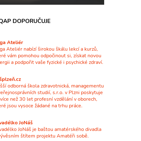
QAP DOPORUČUJE
ga Ateliér
ga Ateliér nabízí širokou škálu lekcí a kurzů,
eré vám pomohou odpočinout si, získat novou
ergii a podpořit vaše fyzické i psychické zdraví.
šplzeň.cz
šší odborná škola zdravotnická, managementu
veřejnosprávních studií, s.r.o. v Plzni poskytuje
ž více než 30 let profesní vzdělání v oborech,
eré jsou vysoce žádané na trhu práce.
vadélko JoNáš
vadélko JoNáš je baštou amatérského divadla
vývěsním štítem projektu Amatéři sobě.