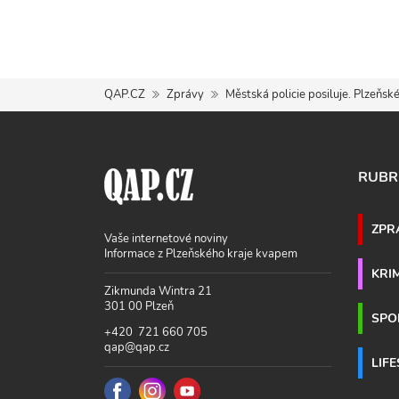
QAP.CZ
Zprávy
Městská policie posiluje. Plzeňsk
RUBR
ZPR
Vaše internetové noviny
Informace z Plzeňského kraje kvapem
KRI
Zikmunda Wintra 21
301 00 Plzeň
SPO
+420 721 660 705
qap@qap.cz
LIF