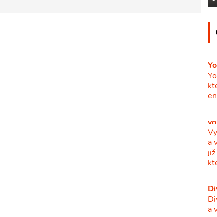
Yo
Yo
kt
en
vo
Vy
a 
ji
kt
Di
Di
a 