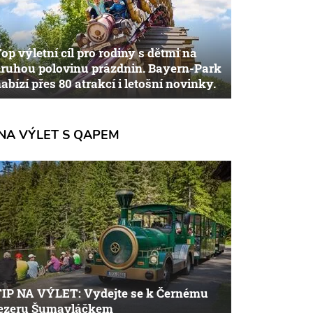
op výletní cíl pro rodiny s dětmi na
ruhou polovinu prázdnin. Bayern-Park
abízí přes 80 atrakcí i letošní novinky.
NA VÝLET S QAPEM
TIP NA VÝLET: Vydejte se k Černému
jezeru Šumavláčkem