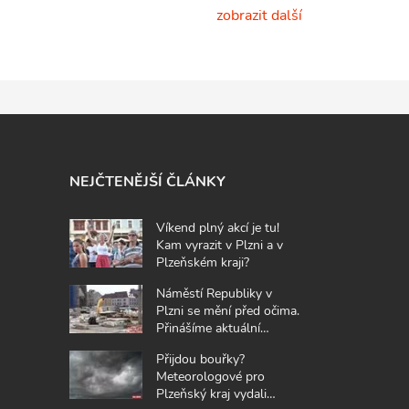
zobrazit další
NEJČTENĚJŠÍ ČLÁNKY
Víkend plný akcí je tu!
Kam vyrazit v Plzni a v
Plzeňském kraji?
Náměstí Republiky v
Plzni se mění před očima.
Přinášíme aktuální
fotografie z místa
Přijdou bouřky?
Meteorologové pro
Plzeňský kraj vydali