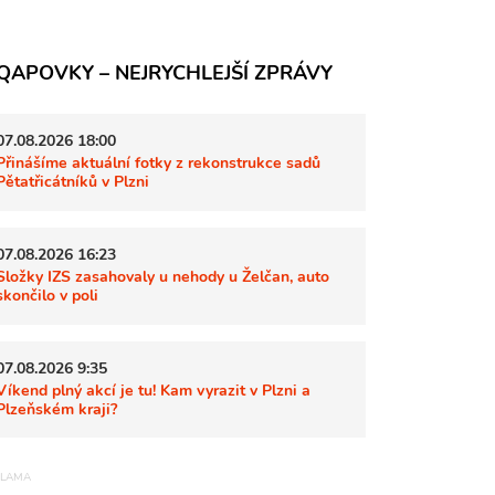
QAPOVKY – NEJRYCHLEJŠÍ ZPRÁVY
07.08.2026 18:00
Přinášíme aktuální fotky z rekonstrukce sadů
Pětatřicátníků v Plzni
07.08.2026 16:23
Složky IZS zasahovaly u nehody u Želčan, auto
skončilo v poli
07.08.2026 9:35
Víkend plný akcí je tu! Kam vyrazit v Plzni a
Plzeňském kraji?