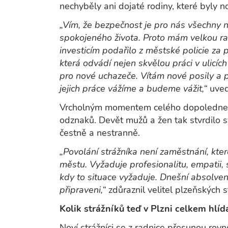
nechyběly ani dojaté rodiny, které byly
„Vím, že bezpečnost je pro nás všechny n
spokojeného života. Proto mám velkou 
investicím podařilo z městské policie za p
která odvádí nejen skvělou práci v ulicíc
pro nové uchazeče. Vítám nové posily a pře
jejich práce vážíme a budeme vážit,“
uved
Vrcholným momentem celého dopoledne byl
odznaků. Devět mužů a žen tak stvrdilo s
čestně a nestranně.
„Povolání strážníka není zaměstnání, kte
městu. Vyžaduje profesionalitu, empatii,
kdy to situace vyžaduje. Dnešní absolven
připraveni,“
zdůraznil velitel plzeňských 
Kolik strážníků teď v Plzni celkem hlí
Noví strážníci se z radnice přesunou rov