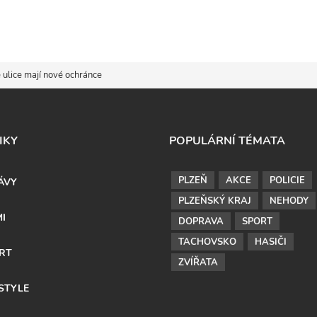
é ulice mají nové ochránce
IKY
POPULÁRNÍ TÉMATA
PLZEŇ
AKCE
POLICIE
ÁVY
PLZEŇSKÝ KRAJ
NEHODY
MI
DOPRAVA
SPORT
TACHOVSKO
HASIČI
RT
ZVÍŘATA
ESTYLE