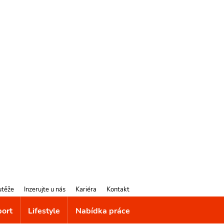
utěže
Inzerujte u nás
Kariéra
Kontakt
port
Lifestyle
Nabídka práce