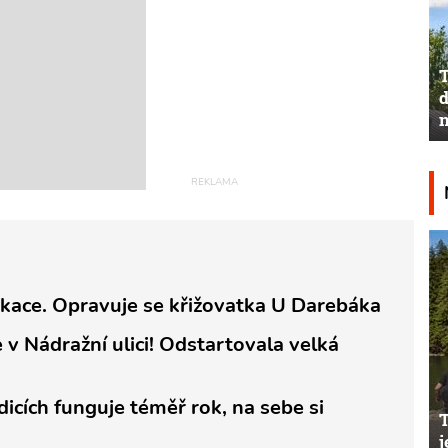
T
d
n
ikace. Opravuje se křižovatka U Darebáka
 v Nádražní ulici! Odstartovala velká
cích funguje téměř rok, na sebe si