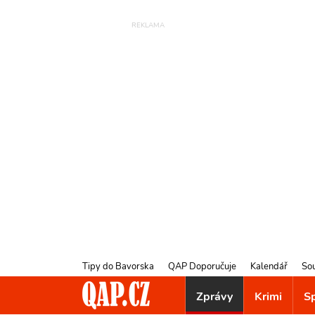
Tipy do Bavorska
QAP Doporučuje
Kalendář
So
Zprávy
Krimi
S