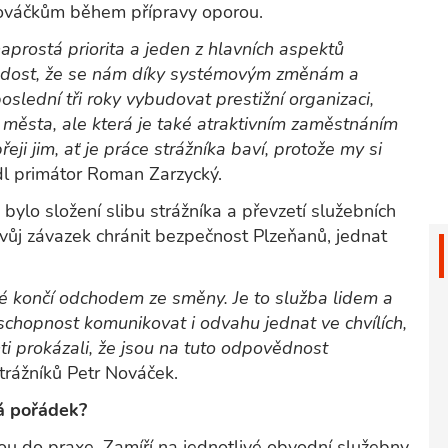
 nováčkům během přípravy oporou.
aprostá priorita a jeden z hlavních aspektů
radost, že se nám díky systémovým změnám a
oslední tři roky vybudovat prestižní organizaci,
h města, ale která je také atraktivním zaměstnáním
ji jim, ať je práce strážníka baví, protože my si
l primátor Roman Zarzycký.
o složení slibu strážníka a převzetí služebních
vůj závazek chránit bezpečnost Plzeňanů, jednat
ré končí odchodem ze směny. Je to služba lidem a
 schopnost komunikovat i odvahu jednat ve chvílích,
ti prokázali, že jsou na tuto odpovědnost
strážníků Petr Nováček.
dá pořádek?
nou do praxe. Zamíří na jednotlivé obvodní služebny