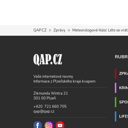
QAP.CZ
Zprávy
Meteorologové hlásí: Léto se vrát
RUBR
ZPR
Vaše internetové noviny
Informace z Plzeňského kraje kvapem
KRI
Zikmunda Wintra 21
301 00 Plzeň
SPO
+420 721 660 705
qap@qap.cz
LIF