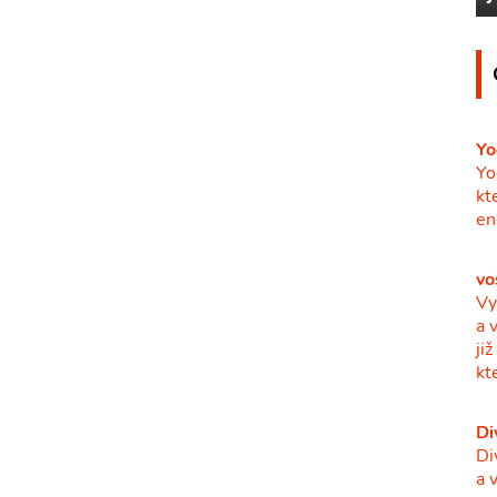
Yo
Yo
kt
en
vo
Vy
a 
ji
kt
Di
Di
a 