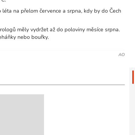
 léta na přelom července a srpna, kdy by do Čech
ologů měly vydržet až do poloviny měsíce srpna.
přeháňky nebo bouřky.
AO