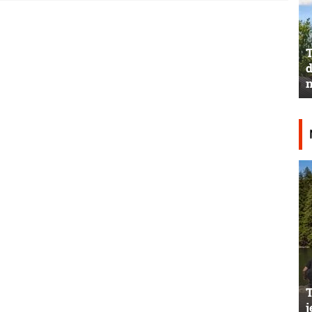
T
d
n