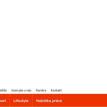
utěže
Inzerujte u nás
Kariéra
Kontakt
port
Lifestyle
Nabídka práce