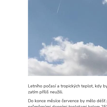
Letního počasí a tropických teplot, kdy b
zatím příliš neužili.
Do konce měsíce července by mělo déšť p
průměrnými denními teplotami kolem 25