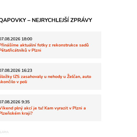
QAPOVKY – NEJRYCHLEJŠÍ ZPRÁVY
07.08.2026 18:00
Přinášíme aktuální fotky z rekonstrukce sadů
Pětatřicátníků v Plzni
07.08.2026 16:23
Složky IZS zasahovaly u nehody u Želčan, auto
skončilo v poli
07.08.2026 9:35
Víkend plný akcí je tu! Kam vyrazit v Plzni a
Plzeňském kraji?