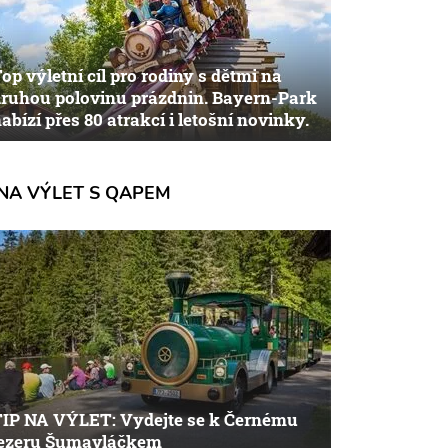
op výletní cíl pro rodiny s dětmi na
ruhou polovinu prázdnin. Bayern-Park
abízí přes 80 atrakcí i letošní novinky.
NA VÝLET S QAPEM
TIP NA VÝLET: Vydejte se k Černému
jezeru Šumavláčkem