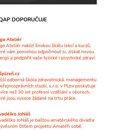
QAP DOPORUČUJE
ga Ateliér
ga Ateliér nabízí širokou škálu lekcí a kurzů,
eré vám pomohou odpočinout si, získat novou
ergii a podpořit vaše fyzické i psychické zdraví.
šplzeň.cz
šší odborná škola zdravotnická, managementu
veřejnosprávních studií, s.r.o. v Plzni poskytuje
ž více než 30 let profesní vzdělání v oborech,
eré jsou vysoce žádané na trhu práce.
vadélko JoNáš
vadélko JoNáš je baštou amatérského divadla
vývěsním štítem projektu Amatéři sobě.