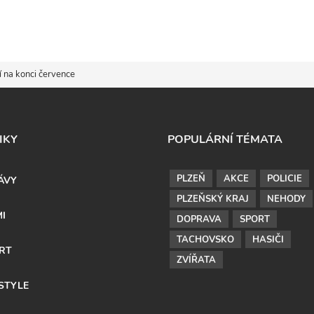
í na konci července
IKY
POPULÁRNÍ TÉMATA
PLZEŇ
AKCE
POLICIE
ÁVY
PLZEŇSKÝ KRAJ
NEHODY
MI
DOPRAVA
SPORT
TACHOVSKO
HASIČI
RT
ZVÍŘATA
ESTYLE