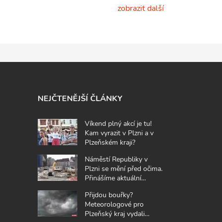
zobrazit další
NEJČTENĚJŠÍ ČLÁNKY
Víkend plný akcí je tu!
Kam vyrazit v Plzni a v
Plzeňském kraji?
Náměstí Republiky v
Plzni se mění před očima.
Přinášíme aktuální
fotografie z místa
Přijdou bouřky?
Meteorologové pro
Plzeňský kraj vydali