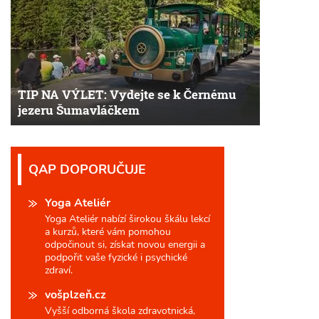
TIP NA VÝLET: Vydejte se k Černému
jezeru Šumavláčkem
QAP DOPORUČUJE
Yoga Ateliér
Yoga Ateliér nabízí širokou škálu lekcí
a kurzů, které vám pomohou
odpočinout si, získat novou energii a
podpořit vaše fyzické i psychické
zdraví.
vošplzeň.cz
Vyšší odborná škola zdravotnická,