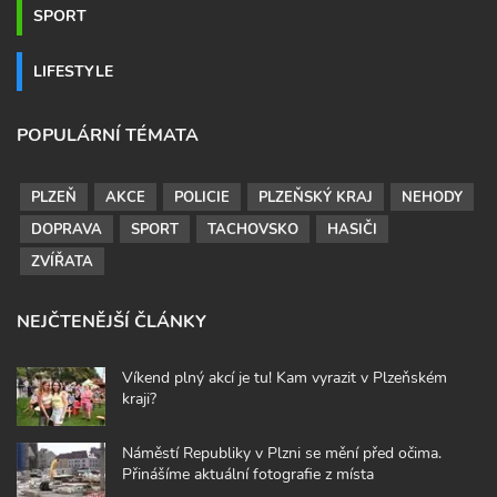
SPORT
LIFESTYLE
POPULÁRNÍ TÉMATA
PLZEŇ
AKCE
POLICIE
PLZEŇSKÝ KRAJ
NEHODY
DOPRAVA
SPORT
TACHOVSKO
HASIČI
ZVÍŘATA
NEJČTENĚJŠÍ ČLÁNKY
Víkend plný akcí je tu! Kam vyrazit v Plzeňském
kraji?
Náměstí Republiky v Plzni se mění před očima.
Přinášíme aktuální fotografie z místa