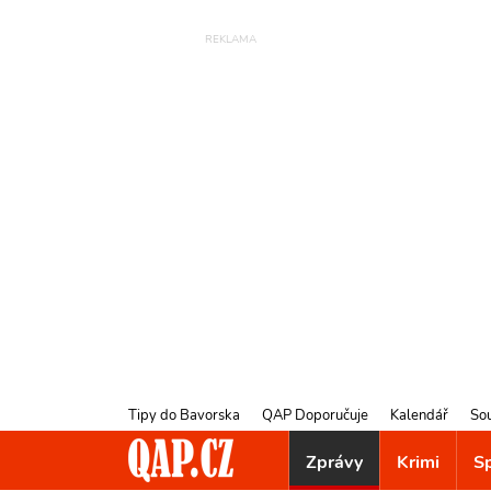
Tipy do Bavorska
QAP Doporučuje
Kalendář
So
Zprávy
Krimi
S