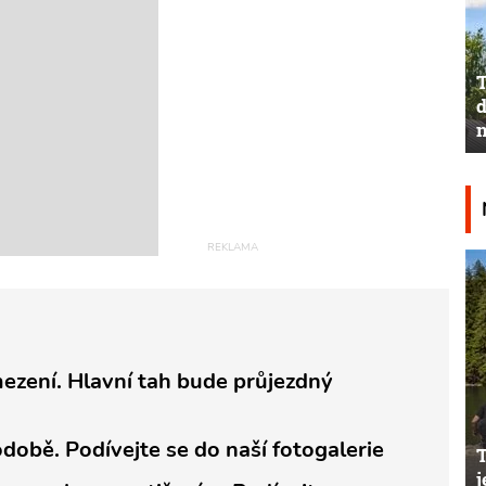
T
d
n
ezení. Hlavní tah bude průjezdný
odobě. Podívejte se do naší fotogalerie