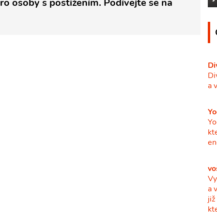
o osoby s postižením. Podívejte se na
Di
Di
a 
Yo
Yo
kt
en
vo
Vy
a 
ji
kt