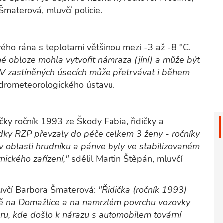
Šmaterová, mluvčí policie.
ého rána s teplotami většinou mezi -3 až -8 °C.
asné obloze mohla vytvořit námraza (jíní) a může být
. V zastíněných úsecích může přetrvávat i během
drometeorologického ústavu.
čky ročník 1993 ze Škody Fabia, řidičky a
ky RZP převzaly do péče celkem 3 ženy - ročníky
v oblasti hrudníku a pánve byly ve stabilizovaném
nického zařízení,"
sdělil Martin Štěpán, mluvčí
luvčí Barbora Šmaterová:
"Řidička (ročník 1993)
ě na Domažlice a na namrzlém povrchu vozovky
ru, kde došlo k nárazu s automobilem tovární