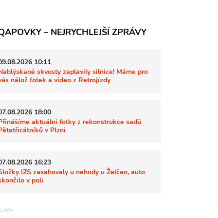
QAPOVKY – NEJRYCHLEJŠÍ ZPRÁVY
09.08.2026 10:11
Nablýskané skvosty zaplavily silnice! Máme pro
vás nálož fotek a video z Retrojízdy
07.08.2026 18:00
Přinášíme aktuální fotky z rekonstrukce sadů
Pětatřicátníků v Plzni
07.08.2026 16:23
Složky IZS zasahovaly u nehody u Želčan, auto
skončilo v poli