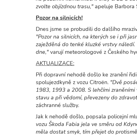
zvolte objízdnou trasu,"
apeluje Barbora 
Pozor na silnicích!
Dnes jsme se probudili do dalšího mraziv
"Pozor na silnicích, na kterých se i při j
zaježděná do tenké kluzké vrstvy náledí
dne,"
varují meteorologové z Českého hy
AKTUALIZACE:
Při dopravní nehodě došlo ke zranění řidi
spolujezdkyně z vozu Citroën.
"Dvě posád
1983, 1993 a 2008. S lehčími zraněními 
stavu a při vědomí, převezeny do zdravot
záchranné služby.
Jak k nehodě došlo, popsala policejní m
vozu Škoda Fabia jela ve směru od Kdyn
měla dostat smyk, tím přejet do protismě