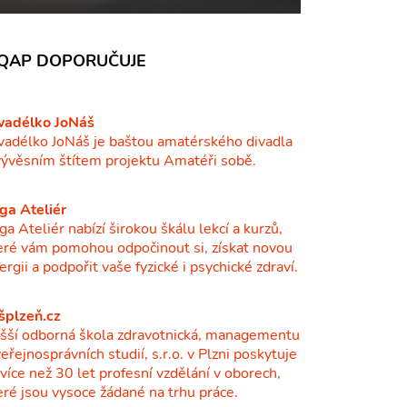
QAP DOPORUČUJE
vadélko JoNáš
vadélko JoNáš je baštou amatérského divadla
vývěsním štítem projektu Amatéři sobě.
ga Ateliér
ga Ateliér nabízí širokou škálu lekcí a kurzů,
eré vám pomohou odpočinout si, získat novou
ergii a podpořit vaše fyzické i psychické zdraví.
šplzeň.cz
šší odborná škola zdravotnická, managementu
veřejnosprávních studií, s.r.o. v Plzni poskytuje
ž více než 30 let profesní vzdělání v oborech,
eré jsou vysoce žádané na trhu práce.