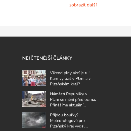
zobrazit další
NEJČTENĚJŠÍ ČLÁNKY
Víkend plný akcí je tu!
Kam vyrazit v Plzni a v
Plzeňském kraji?
Náměstí Republiky v
Plzni se mění před očima.
Přinášíme aktuální
fotografie z místa
Přijdou bouřky?
Meteorologové pro
Plzeňský kraj vydali