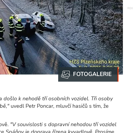
 došlo k nehodě tří osobních vozidel. Tři osoby
bě,"
uvedl Petr Poncar, mluvčí hasičů s tím, že
ově.
"V souvislosti s dopravní nehodou tří vozidel
bce Spáňov je doprava řízena kyvadlově. Prosíme,