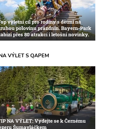
op výletní cíl pro rodiny s dětmi na
ruhou polovinu prázdnin. Bayern-Park
abízí přes 80 atrakcí i letošní novinky.
NA VÝLET S QAPEM
TIP NA VÝLET: Vydejte se k Černému
jezeru Šumavláčkem