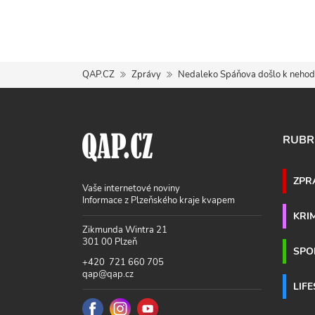
QAP.CZ
Zprávy
Nedaleko Spáňova došlo k nehodě 
RUBR
ZPR
Vaše internetové noviny
Informace z Plzeňského kraje kvapem
KRI
Zikmunda Wintra 21
301 00 Plzeň
SPO
+420 721 660 705
qap@qap.cz
LIF