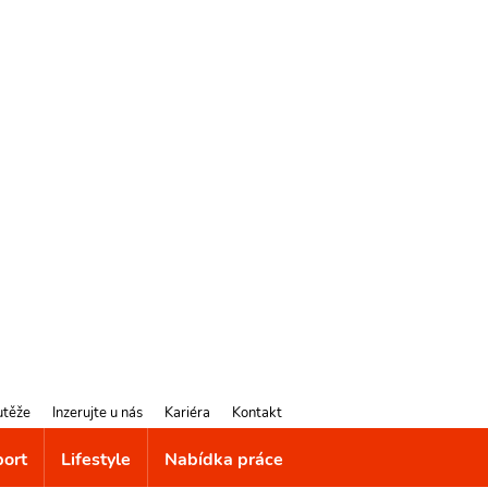
utěže
Inzerujte u nás
Kariéra
Kontakt
port
Lifestyle
Nabídka práce