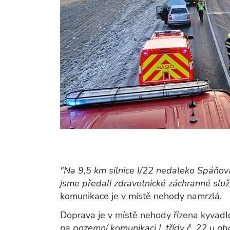
"Na 9,5 km silnice I/22 nedaleko Spáňova
jsme předali zdravotnické záchranné služ
komunikace je v místě nehody namrzlá.
Doprava je v místě nehody řízena kyvadl
na pozemní komunikaci I. třídy č. 22 u o