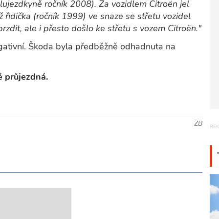
lujezdkyně ročník 2008). Za vozidlem Citroën jel
 řidička (ročník 1999) ve snaze se střetu vozidel
zdit, ale i přesto došlo ke střetu s vozem Citroën."
egativní. Škoda byla předběžně odhadnuta na
ě průjezdná.
ZB