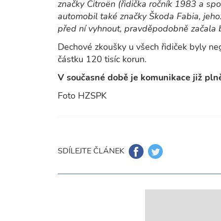
značky Citroën (řidička ročník 1983 a spo
automobil také značky Škoda Fabia, jehož
před ní vyhnout, pravděpodobně začala br
Dechové zkoušky u všech řidiček byly n
částku 120 tisíc korun.
V současné době je komunikace již pln
Foto HZSPK
SDÍLEJTE ČLÁNEK