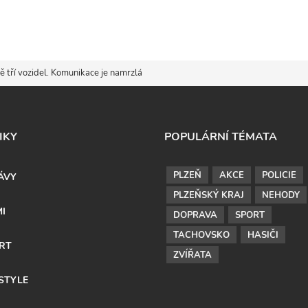
tří vozidel. Komunikace je namrzlá
IKY
POPULÁRNÍ TÉMATA
PLZEŇ
AKCE
POLICIE
ÁVY
PLZEŇSKÝ KRAJ
NEHODY
MI
DOPRAVA
SPORT
TACHOVSKO
HASIČI
RT
ZVÍŘATA
ESTYLE