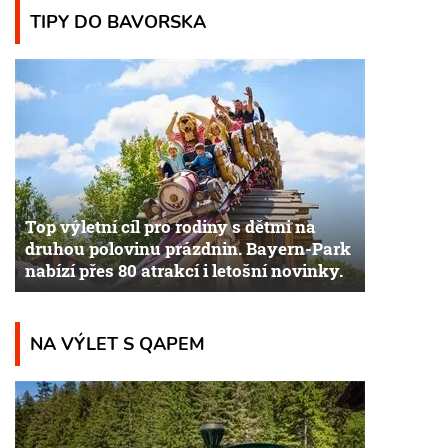
TIPY DO BAVORSKA
Top výletní cíl pro rodiny s dětmi na
druhou polovinu prázdnin. Bayern-Park
nabízí přes 80 atrakcí i letošní novinky.
NA VÝLET S QAPEM