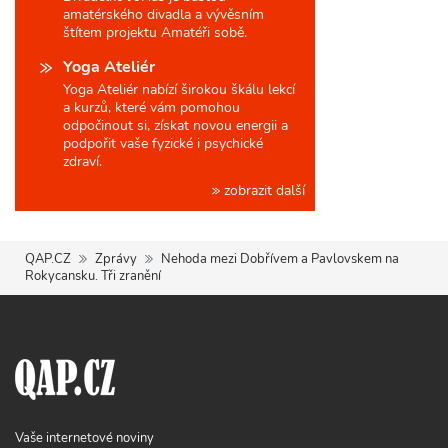
amatérského divadla a vývěsním
štítem projektu Amatéři sobě.
Yoga Ateliér
Yoga Ateliér nabízí širokou škálu lekcí
a kurzů, které vám pomohou
odpočinout si, získat novou energii a
podpořit vaše fyzické i psychické
zdraví.
zobrazit další
QAP.CZ
Zprávy
Nehoda mezi Dobřívem a Pavlovskem na
Rokycansku. Tři zranění
Vaše internetové noviny