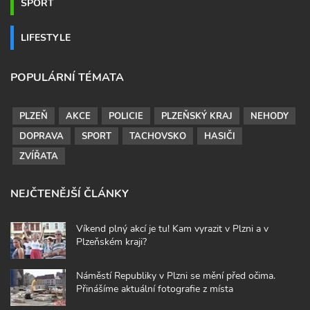
SPORT
LIFESTYLE
POPULÁRNÍ TÉMATA
PLZEŇ
AKCE
POLICIE
PLZEŇSKÝ KRAJ
NEHODY
DOPRAVA
SPORT
TACHOVSKO
HASIČI
ZVÍŘATA
NEJČTENĚJŠÍ ČLÁNKY
Víkend plný akcí je tu! Kam vyrazit v Plzni a v
Plzeňském kraji?
Náměstí Republiky v Plzni se mění před očima.
Přinášíme aktuální fotografie z místa