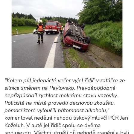
"Kolem půl jedenácté večer vyjel řidič v zatáčce ze
silnice směrem na Pavlovsko. Pravděpodobně
nepřizpůsobil rychlost mokrému stavu vozovky.
Policisté na místě provedli dechovou zkoušku,
pomocí které vyloučili přítomnost alkoholu,"
komentoval nedělní nehodu tiskový mluvčí PČR Jan
Koželuh. V autě jel řidič spolu se dvěma
spolujezdci. Všichni utrpěli při nehodě zranění a byli