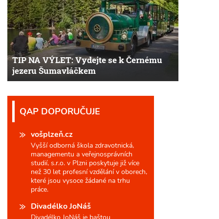
TIP NA VÝLET: Vydejte se k Černému
jezeru Šumavláčkem
QAP DOPORUČUJE
vošplzeň.cz
Vyšší odborná škola zdravotnická,
managementu a veřejnosprávních
studií, s.r.o. v Plzni poskytuje již více
než 30 let profesní vzdělání v oborech,
které jsou vysoce žádané na trhu
práce.
Divadélko JoNáš
Divadélko JoNáš je baštou