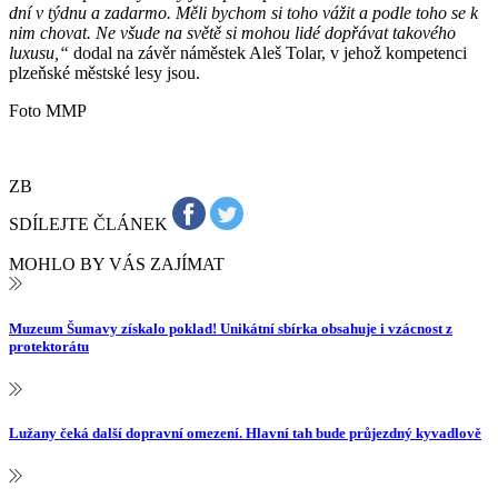
dní v týdnu a zadarmo. Měli bychom si toho vážit a podle toho se k
nim chovat. Ne všude na světě si mohou lidé dopřávat takového
luxusu,“
dodal na závěr náměstek Aleš Tolar, v jehož kompetenci
plzeňské městské lesy jsou.
Foto MMP
ZB
SDÍLEJTE ČLÁNEK
MOHLO BY VÁS ZAJÍMAT
Muzeum Šumavy získalo poklad! Unikátní sbírka obsahuje i vzácnost z
protektorátu
Lužany čeká další dopravní omezení. Hlavní tah bude průjezdný kyvadlově