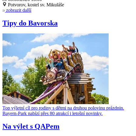
Potvorov, kostel sv. Mikuláše
zobrazit další
Tipy do Bavorska
Top výletní cíl pro rodiny s dětmi na druhou polovinu prázdnin.
Bayern-Park nabízí přes 80 atrakcí i letošní novinky.
Na výlet s QAPem