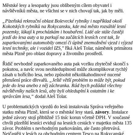
Městské lesy a lesoparky jsou oblíbeným cílem obyvatel i
návštěvníků města, ne všichni se v nich chovají tak, jak by měli.
„Plzeňská rekreační oblast Bolevecké rybníky i například okolí
Kokotských rybníků na Rokycansku, kde má město rozsáhlé lesní
pozemky, lákají k procházkám i houbaření. Lidé ale stále častěji
jezdí do lesa auty a ta parkují na začátcích lesních cest tak, že
zaparkovanými automobily omezí či úplně znemožnění vjezd i výjezd
lesní techniky, ale i vozidel IZS,"
říká Aleš Tolar, náměstek primátora
města Plzně pro oblast dopravy a životního prostředí.
Řidič nevhodně zaparkovaného auta pak vcelku zbytečně skončí s
pokutou, a navíc svou neohleduplností může zkomplikovat rychlý
zásah u hořícího lesa, nebo způsobit několikahodinové nucené
přerušení práce dřevařů.
„Ještě větší problém to může být, pokud
jede do lesa anebo z něj záchranka. Rád bych požádal všechny
návštěvníky našich lesů, aby byli ohleduplní k ostatním i ke
správcům lesa,“
dodal Aleš Tolar.
U problematických vjezdů do lesů instalovala Správa veřejného
statku města Plzně, která se o městské lesy stará,
závory
. Instalace
jedné závory stojí přibližně 15 tisíc korun včetně DPH. V současné
chvíli plzeňští lesníci evidují na lesních cestách v majetku města 135
závor. Problém s nevhodným parkováním, ale často přetrvává.
Nejčastěji v lesích za obchodním centrem Tesco na Rokycanské