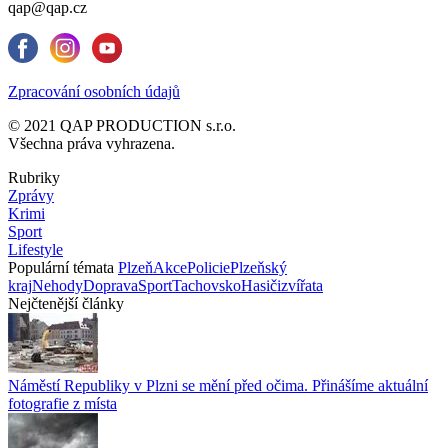
qap@qap.cz
Zpracování osobních údajů
© 2021 QAP PRODUCTION s.r.o.
Všechna práva vyhrazena.
Rubriky
Zprávy
Krimi
Sport
Lifestyle
Populární témata
Plzeň
Akce
Policie
Plzeňský
kraj
Nehody
Doprava
Sport
Tachovsko
Hasiči
zvířata
Nejčtenější články
Náměstí Republiky v Plzni se mění před očima. Přinášíme aktuální
fotografie z místa