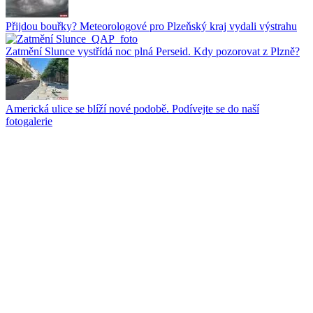
Přijdou bouřky? Meteorologové pro Plzeňský kraj vydali výstrahu
Zatmění Slunce vystřídá noc plná Perseid. Kdy pozorovat z Plzně?
Americká ulice se blíží nové podobě. Podívejte se do naší
fotogalerie