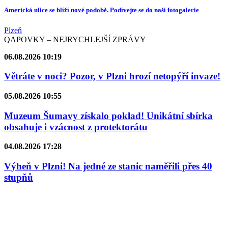
Americká ulice se blíží nové podobě. Podívejte se do naší fotogalerie
Plzeň
QAPOVKY – NEJRYCHLEJŠÍ ZPRÁVY
06.08.2026 10:19
Větráte v noci? Pozor, v Plzni hrozí netopýří invaze!
05.08.2026 10:55
Muzeum Šumavy získalo poklad! Unikátní sbírka
obsahuje i vzácnost z protektorátu
04.08.2026 17:28
Výheň v Plzni! Na jedné ze stanic naměřili přes 40
stupňů