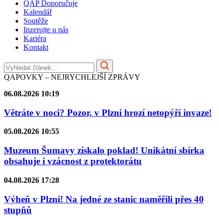
QAP Doporučuje
Kalendář
Soutěže
Inzerujte u nás
Kariéra
Kontakt
QAPOVKY – NEJRYCHLEJŠÍ ZPRÁVY
06.08.2026 10:19
Větráte v noci? Pozor, v Plzni hrozí netopýří invaze!
05.08.2026 10:55
Muzeum Šumavy získalo poklad! Unikátní sbírka
obsahuje i vzácnost z protektorátu
04.08.2026 17:28
Výheň v Plzni! Na jedné ze stanic naměřili přes 40
stupňů