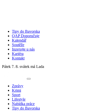
Tipy do Bavorska
QAP Doporučuje
Kalendář
Soutěže
Inzerujte u nás
Kariéra
Kontakt
Pátek 7. 8.
svátek má Lada
Zprávy
Krimi
Sport
Lifestyle
Nabídka práce
Tipy do Bavorska