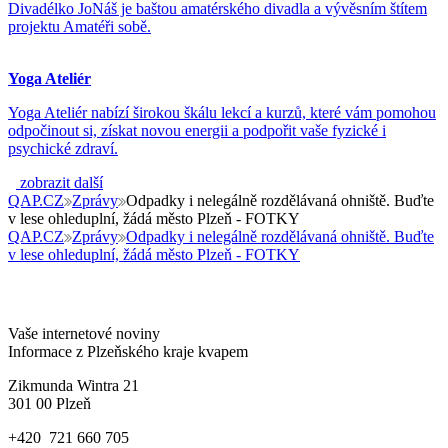
Divadélko JoNáš je baštou amatérského divadla a vývěsním štítem
projektu Amatéři sobě.
Yoga Ateliér
Yoga Ateliér nabízí širokou škálu lekcí a kurzů, které vám pomohou
odpočinout si, získat novou energii a podpořit vaše fyzické i
psychické zdraví.
zobrazit další
QAP.CZ
Zprávy
Odpadky i nelegálně rozdělávaná ohniště. Buďte
v lese ohleduplní, žádá město Plzeň - FOTKY
QAP.CZ
Zprávy
Odpadky i nelegálně rozdělávaná ohniště. Buďte
v lese ohleduplní, žádá město Plzeň - FOTKY
Vaše internetové noviny
Informace z Plzeňského kraje kvapem
Zikmunda Wintra 21
301 00 Plzeň
+420 721 660 705