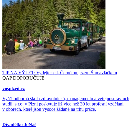
TIP NA VÝLET: Vydejte se k Černému jezeru Šumavláčkem
QAP DOPORUČUJE
vošplzeň.cz
Vyšší odborná škola zdravotnická, managementu a veřejnosprávních
studií, s.r.o. v Plzni poskytuje již více než 30 let profesní vzdělání
v oborech, které jsou vysoce žádané na trhu práce.
Divadélko JoNáš