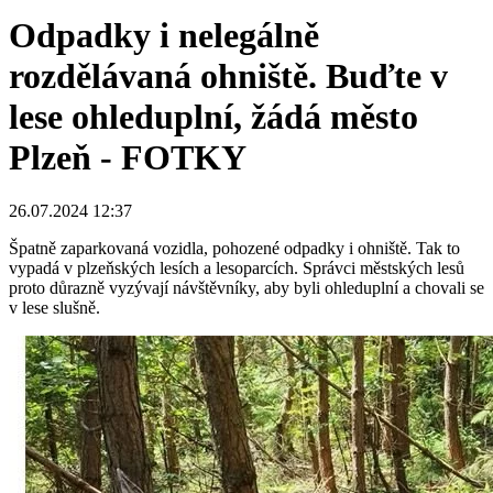
Odpadky i nelegálně
rozdělávaná ohniště. Buďte v
lese ohleduplní, žádá město
Plzeň - FOTKY
26.07.2024 12:37
Špatně zaparkovaná vozidla, pohozené odpadky i ohniště. Tak to
vypadá v plzeňských lesích a lesoparcích. Správci městských lesů
proto důrazně vyzývají návštěvníky, aby byli ohleduplní a chovali se
v lese slušně.