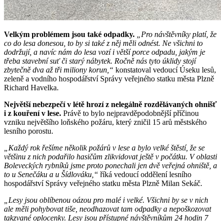
Velkým problémem jsou také odpadky.
„Pro návštěvníky platí, že
co do lesa donesou, to by si také z něj měli odnést. Ne všichni to
dodržují, a navíc nám do lesa vozí i větší porce odpadu, jakým je
třeba stavební suť či starý nábytek. Ročně nás tyto úklidy stojí
zbytečně dva až tři miliony korun,“
konstatoval vedoucí Úseku lesů,
zeleně a vodního hospodářství Správy veřejného statku města Plzně
Richard Havelka.
Největší nebezpečí v létě hrozí z nelegálně rozdělávaných ohnišť
i z kouření v lese.
Právě to bylo nejpravděpodobnější příčinou
vzniku největšího loňského požáru, který zničil 15 arů městského
lesního porostu.
„Každý rok řešíme několik požárů v lese a bylo velké štěstí, že se
většinu z nich podařilo hasičům zlikvidovat ještě v počátku. V oblasti
Boleveckých rybníků jsme proto ponechali jen dvě veřejná ohniště, a
to u Senečáku a u Šídlováku,“
říká vedoucí oddělení lesního
hospodářství Správy veřejného statku města Plzně Milan Sekáč.
„Lesy jsou oblíbenou oázou pro malé i velké. Všichni by se v nich
ale měli pohybovat tiše, neodhazovat tam odpadky a nepoškozovat
takzvané oplocenky. Lesy jsou přístupné návštěvníkům 24 hodin 7