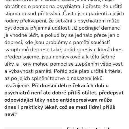
obrátit se o pomoc na psychiatra, i přesto, že určité
stigma dosud přetrvává. Často jsou pacienti a jejich
rodiny překvapení, že setkání s psychiatrem může
být docela příjemná událost. Již počínající demenci
je vhodné léčit, a pokud by se jednalo přece jen o
depresi, kde jsou problémy s pamětí součástí
symptomů deprese také, antidepresiva, která dnes
předepisujeme, jsou nenávykové a k tělu šetrné
léky, a i ony mohou pomoci se zlepšením vštípivosti
a výbavnosti paměti. Pořád zde platí určitá kritéria,
až po jejich splnění teprve o nasazení léků
uvažujeme.
Při dnešní délce čekacích dob u
psychiatrů není ale dobré příliš otálet, předepsat
odpovídající léky nebo antidepresivum může
dnes i praktický lékař, což se mezi lidmi příliš
neví.“