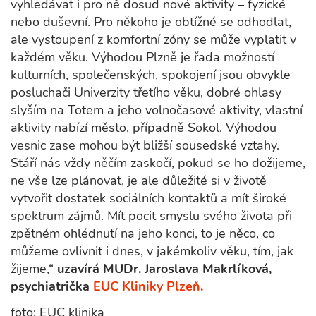
vyhledávat i pro ně dosud nové aktivity – fyzické
nebo duševní. Pro někoho je obtížné se odhodlat,
ale vystoupení z komfortní zóny se může vyplatit v
každém věku. Výhodou Plzně je řada možností
kulturních, společenských, spokojení jsou obvykle
posluchači Univerzity třetího věku, dobré ohlasy
slyším na Totem a jeho volnočasové aktivity, vlastní
aktivity nabízí město, případně Sokol. Výhodou
vesnic zase mohou být bližší sousedské vztahy.
Stáří nás vždy něčím zaskočí, pokud se ho dožijeme,
ne vše lze plánovat, je ale důležité si v životě
vytvořit dostatek sociálních kontaktů a mít široké
spektrum zájmů. Mít pocit smyslu svého života při
zpětném ohlédnutí na jeho konci, to je něco, co
můžeme ovlivnit i dnes, v jakémkoliv věku, tím, jak
žijeme,“
uzavírá MUDr. Jaroslava Makrlíková,
psychiatrička
EUC Kliniky Plzeň.
foto: EUC klinika