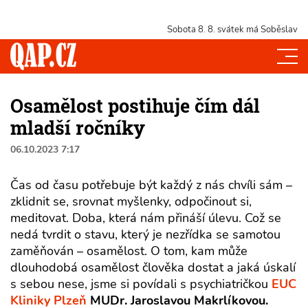
Sobota 8. 8.
svátek má Soběslav
Osamělost postihuje čím dál
mladší ročníky
06.10.2023 7:17
Čas od času potřebuje být každý z nás chvíli sám –
zklidnit se, srovnat myšlenky, odpočinout si,
meditovat. Doba, která nám přináší úlevu. Což se
nedá tvrdit o stavu, který je nezřídka se samotou
zaměňován – osamělost. O tom, kam může
dlouhodobá osamělost člověka dostat a jaká úskalí
s sebou nese, jsme si povídali s psychiatričkou
EUC
Kliniky
Plzeň
MUDr. Jaroslavou Makrlíkovou.