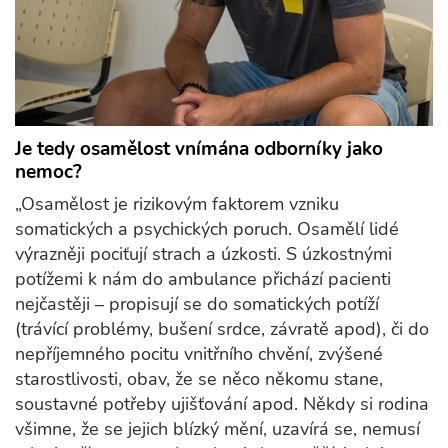
Je tedy osamělost vnímána odborníky jako
nemoc?
„Osamělost je rizikovým faktorem vzniku
somatických a psychických poruch. Osamělí lidé
výrazněji pociťují strach a úzkosti. S úzkostnými
potížemi k nám do ambulance přichází pacienti
nejčastěji – propisují se do somatických potíží
(trávící problémy, bušení srdce, závratě apod), či do
nepříjemného pocitu vnitřního chvění, zvýšené
starostlivosti, obav, že se něco někomu stane,
soustavné potřeby ujišťování apod. Někdy si rodina
všimne, že se jejich blízký mění, uzavírá se, nemusí