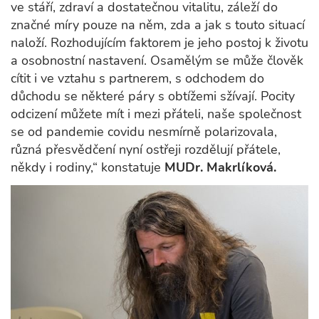
ve stáří, zdraví a dostatečnou vitalitu, záleží do
značné míry pouze na něm, zda a jak s touto situací
naloží. Rozhodujícím faktorem je jeho postoj k životu
a osobnostní nastavení. Osamělým se může člověk
cítit i ve vztahu s partnerem, s odchodem do
důchodu se některé páry s obtížemi sžívají. Pocity
odcizení můžete mít i mezi přáteli, naše společnost
se od pandemie covidu nesmírně polarizovala,
různá přesvědčení nyní ostřeji rozdělují přátele,
někdy i rodiny,“ konstatuje
MUDr. Makrlíková.