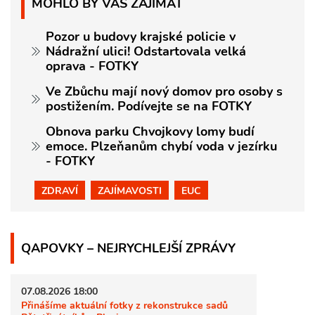
MOHLO BY VÁS ZAJÍMAT
Pozor u budovy krajské policie v
Nádražní ulici! Odstartovala velká
oprava - FOTKY
Ve Zbůchu mají nový domov pro osoby s
postižením. Podívejte se na FOTKY
Obnova parku Chvojkovy lomy budí
emoce. Plzeňanům chybí voda v jezírku
- FOTKY
ZDRAVÍ
ZAJÍMAVOSTI
EUC
QAPOVKY – NEJRYCHLEJŠÍ ZPRÁVY
07.08.2026 18:00
Přinášíme aktuální fotky z rekonstrukce sadů