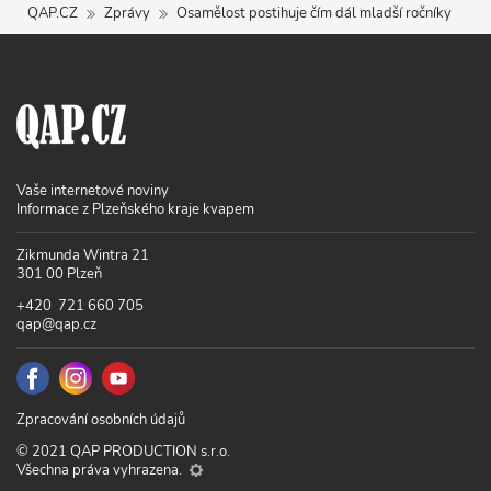
QAP.CZ
Zprávy
Osamělost postihuje čím dál mladší ročníky
Vaše internetové noviny
Informace z Plzeňského kraje kvapem
Zikmunda Wintra 21
301 00 Plzeň
+420 721 660 705
qap@qap.cz
Zpracování osobních údajů
© 2021 QAP PRODUCTION s.r.o.
Všechna práva vyhrazena.