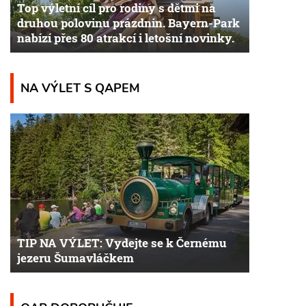
Top výletní cíl pro rodiny s dětmi na
druhou polovinu prázdnin. Bayern-Park
nabízí přes 80 atrakcí i letošní novinky.
NA VÝLET S QAPEM
TIP NA VÝLET: Vydejte se k Černému
jezeru Šumavláčkem