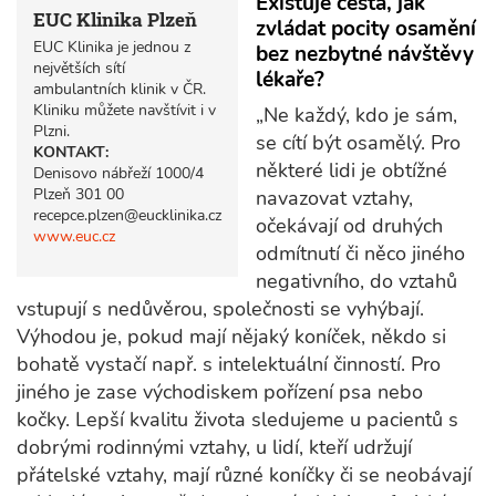
Existuje cesta, jak
EUC Klinika Plzeň
zvládat pocity osamění
EUC Klinika je jednou z
bez nezbytné návštěvy
největších sítí
lékaře?
ambulantních klinik v ČR.
Kliniku můžete navštívit i v
„Ne každý, kdo je sám,
Plzni.
se cítí být osamělý. Pro
KONTAKT:
některé lidi je obtížné
Denisovo nábřeží 1000/4
Plzeň 301 00
navazovat vztahy,
recepce.plzen@eucklinika.cz
očekávají od druhých
www.euc.cz
odmítnutí či něco jiného
negativního, do vztahů
vstupují s nedůvěrou, společnosti se vyhýbají.
Výhodou je, pokud mají nějaký koníček, někdo si
bohatě vystačí např. s intelektuální činností. Pro
jiného je zase východiskem pořízení psa nebo
kočky. Lepší kvalitu života sledujeme u pacientů s
dobrými rodinnými vztahy, u lidí, kteří udržují
přátelské vztahy, mají různé koníčky či se neobávají