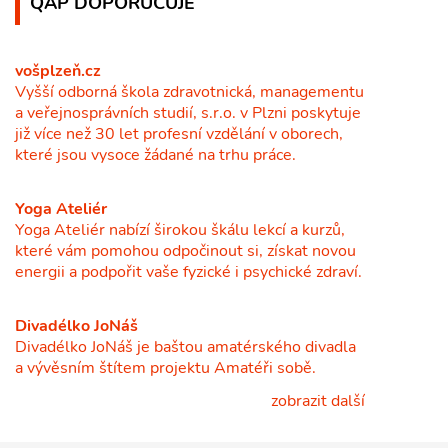
QAP DOPORUČUJE
vošplzeň.cz
Vyšší odborná škola zdravotnická, managementu
a veřejnosprávních studií, s.r.o. v Plzni poskytuje
již více než 30 let profesní vzdělání v oborech,
které jsou vysoce žádané na trhu práce.
Yoga Ateliér
Yoga Ateliér nabízí širokou škálu lekcí a kurzů,
které vám pomohou odpočinout si, získat novou
energii a podpořit vaše fyzické i psychické zdraví.
Divadélko JoNáš
Divadélko JoNáš je baštou amatérského divadla
a vývěsním štítem projektu Amatéři sobě.
zobrazit další