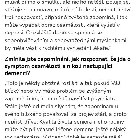
mluvit přímo o smutku, ale nic ho netěší, izoluje se,
stěžuje si na únavu, má různé bolesti, nechutenství,
trpí nespavostí, případně zvýšeně zapomíná, i tak
může vypadat obraz osamělosti, která vyústí v
depresi. Obzvláště deprese spojená se
sebeobviňováním a sebevražednými myšlenkami
by měla vést k rychlému vyhledání lékaře.“
Zmínila jste zapomínání, jak rozpoznat, že jde o
symptom osamělosti a nikoli nastupující
demenci?
„Toto je někdy obtížné rozlišit, a tak pokud Váš
blízký nebo Vy máte problém se zvýšeným
zapomínáním, je na místě navštívit psychiatra..
Stále ještě od rodin slýchám, že zapomínání u
svého blízkého považovali za projev stáří, a proto
nepřišli dříve. Kvalita života seniora i jeho rodiny
může být při včasné léčené demenci ještě nějaký
rok zachována. V dnešní době je samozřejmější