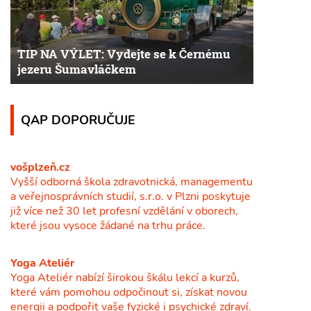
TIP NA VÝLET: Vydejte se k Černému
jezeru Šumavláčkem
QAP DOPORUČUJE
vošplzeň.cz
Vyšší odborná škola zdravotnická, managementu
a veřejnosprávních studií, s.r.o. v Plzni poskytuje
již více než 30 let profesní vzdělání v oborech,
které jsou vysoce žádané na trhu práce.
Yoga Ateliér
Yoga Ateliér nabízí širokou škálu lekcí a kurzů,
které vám pomohou odpočinout si, získat novou
energii a podpořit vaše fyzické i psychické zdraví.