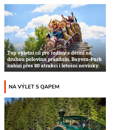
Top výletní cíl pro rodiny s dětmi na
druhou polovinu prázdnin. Bayern-Park
nabízí přes 80 atrakcí i letošní novinky.
NA VÝLET S QAPEM