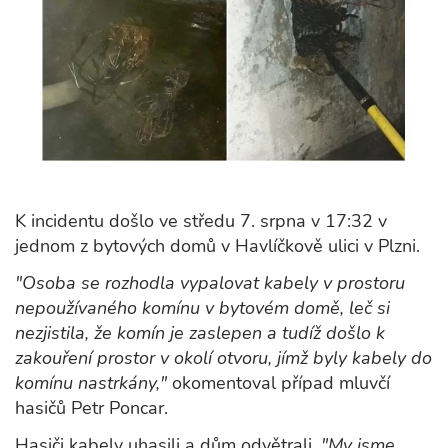
K incidentu došlo ve středu 7. srpna v 17:32 v
jednom z bytových domů v Havlíčkově ulici v Plzni.
"Osoba se rozhodla vypalovat kabely v prostoru
nepoužívaného komínu v bytovém domě, leč si
nezjistila, že komín je zaslepen a tudíž došlo k
zakouření prostor v okolí otvoru, jímž byly kabely do
komínu nastrkány,"
okomentoval případ mluvčí
hasičů Petr Poncar.
Hasiči kabely uhasili a dům odvětrali.
"My jsme