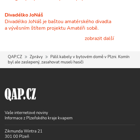
Divadélko JoNáš
Divadélko JoNáš je baštou amatérského divadla
a vývěsním štítem projektu Amatéři sobě.
zobrazit další
QAP.CZ
Zprávy
Pálil kabely v bytovém domě v Plzni. Komín
byl ale zaslepený, zasahovat museli hasiči
Vaše internetové noviny
Informace z Plzeňského kraje kvapem
Zikmunda Wintra 21
301 00 Plzeň