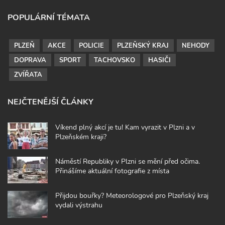
POPULÁRNÍ TÉMATA
PLZEŇ
AKCE
POLICIE
PLZEŇSKÝ KRAJ
NEHODY
DOPRAVA
SPORT
TACHOVSKO
HASIČI
ZVÍŘATA
NEJČTENĚJŠÍ ČLÁNKY
Víkend plný akcí je tu! Kam vyrazit v Plzni a v
Plzeňském kraji?
Náměstí Republiky v Plzni se mění před očima.
Přinášíme aktuální fotografie z místa
Přijdou bouřky? Meteorologové pro Plzeňský kraj
vydali výstrahu