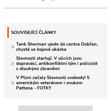
SOUVISEJÍCÍ ČLÁNKY
Tank Sherman vjede do centra Dobřan,
chystá se bojová ukázka
Slavnosti startují. V ulicích jsou
dopraváci, antikonfliktní tým i policisté
s dlouhými zbraněmi
V Plzni začaly Slavnosti svobody! S
americkým veteránem i vnukem
Pattona - FOTKY