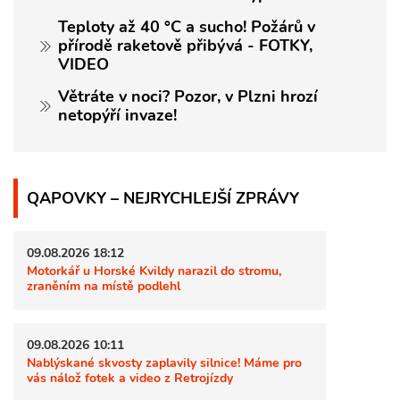
Teploty až 40 °C a sucho! Požárů v
přírodě raketově přibývá - FOTKY,
VIDEO
Větráte v noci? Pozor, v Plzni hrozí
netopýří invaze!
QAPOVKY – NEJRYCHLEJŠÍ ZPRÁVY
09.08.2026 18:12
Motorkář u Horské Kvildy narazil do stromu,
zraněním na místě podlehl
09.08.2026 10:11
Nablýskané skvosty zaplavily silnice! Máme pro
vás nálož fotek a video z Retrojízdy