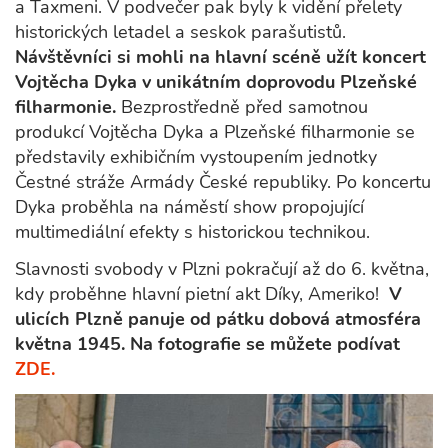
a Taxmeni. V podvečer pak byly k vidění přelety
historických letadel a seskok parašutistů.
Návštěvníci si mohli na hlavní scéně užít koncert
Vojtěcha Dyka v unikátním doprovodu Plzeňské
filharmonie.
Bezprostředně před samotnou
produkcí Vojtěcha Dyka a Plzeňské filharmonie se
představily exhibičním vystoupením jednotky
Čestné stráže Armády České republiky. Po koncertu
Dyka proběhla na náměstí show propojující
multimediální efekty s historickou technikou.
Slavnosti svobody v Plzni pokračují až do 6. května,
kdy proběhne hlavní pietní akt Díky, Ameriko!
V
ulicích Plzně panuje od pátku dobová atmosféra
května 1945. Na fotografie se můžete podívat
ZDE.