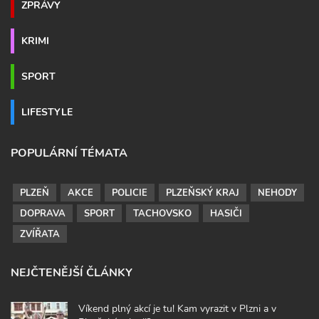
ZPRÁVY
KRIMI
SPORT
LIFESTYLE
POPULÁRNÍ TÉMATA
PLZEŇ
AKCE
POLICIE
PLZEŇSKÝ KRAJ
NEHODY
DOPRAVA
SPORT
TACHOVSKO
HASIČI
ZVÍŘATA
NEJČTENĚJŠÍ ČLÁNKY
Víkend plný akcí je tu! Kam vyrazit v Plzni a v