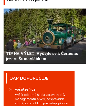
TIP NA VÝLET: Vydejte se k Černému
jezeru Šumavláčkem
QAP DOPORUČUJE
vošplzeň.cz
Vyšší odborná škola zdravotnická,
managementu a veřejnosprávních
studií, s.r.o. v Plzni poskytuje již více