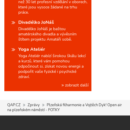
než 30 let profesní vzdělání v oborech,
které jsou vysoce žádané na trhu
práce.
Divadélko JoNáš
Divadélko JoNáš je baštou
amatérského divadla a vývěsním
štítem projektu Amatéři sobě.
Yoga Ateliér
Yoga Ateliér nabízí širokou škálu lekcí
a kurzů, které vám pomohou
odpočinout si, získat novou energii a
podpořit vaše fyzické i psychické
zdraví.
zobrazit další
QAP.CZ
Zprávy
Plzeňská filharmonie a Vojtěch Dyk! Open air
na plzeňském náměstí - FOTKY