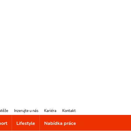
utěže
Inzerujte u nás
Kariéra
Kontakt
port
Lifestyle
Nabídka práce