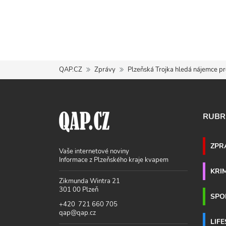
QAP.CZ
Zprávy
Plzeňská Trojka hledá nájemce p
RUBR
ZPR
Vaše internetové noviny
Informace z Plzeňského kraje kvapem
KRI
Zikmunda Wintra 21
301 00 Plzeň
SPO
+420 721 660 705
qap@qap.cz
LIF