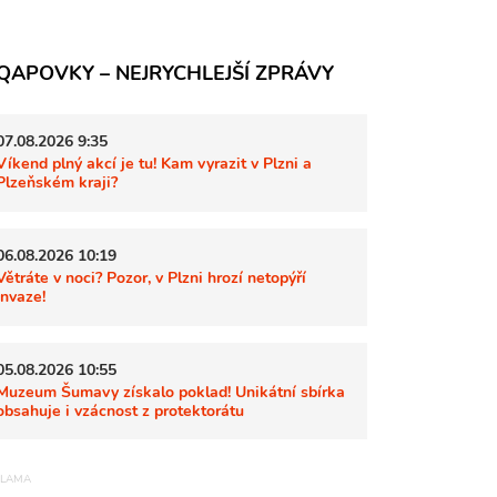
QAPOVKY – NEJRYCHLEJŠÍ ZPRÁVY
07.08.2026 9:35
Víkend plný akcí je tu! Kam vyrazit v Plzni a
Plzeňském kraji?
06.08.2026 10:19
Větráte v noci? Pozor, v Plzni hrozí netopýří
invaze!
05.08.2026 10:55
Muzeum Šumavy získalo poklad! Unikátní sbírka
obsahuje i vzácnost z protektorátu