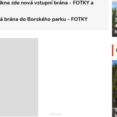
ikne zde nová vstupní brána - FOTKY a
vá brána do Borského parku - FOTKY
T
d
n