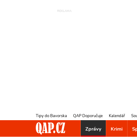
Tipy do Bavorska
QAP Doporučuje
Kalendář
So
Zprávy
Krimi
S