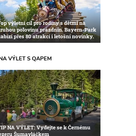
op výletní cíl pro rodiny s dětmi na
ruhou polovinu prázdnin. Bayern-Park
abízí přes 80 atrakcí i letošní novinky.
NA VÝLET S QAPEM
TIP NA VÝLET: Vydejte se k Černému
jezeru Šumavláčkem