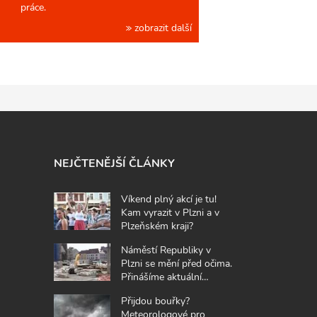
práce.
zobrazit další
NEJČTENĚJŠÍ ČLÁNKY
Víkend plný akcí je tu!
Kam vyrazit v Plzni a v
Plzeňském kraji?
Náměstí Republiky v
Plzni se mění před očima.
Přinášíme aktuální
fotografie z místa
Přijdou bouřky?
Meteorologové pro