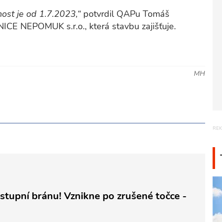
nost je od 1.7.2023,“
potvrdil QAPu Tomáš
NICE NEPOMUK s.r.o., která stavbu zajišťuje.
MH
tupní bránu! Vznikne po zrušené točce -