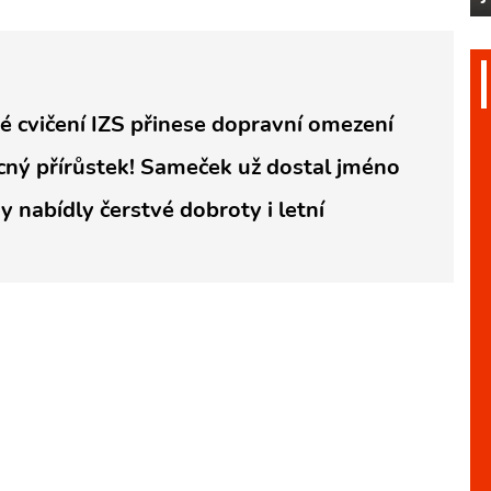
ké cvičení IZS přinese dopravní omezení
cný přírůstek! Sameček už dostal jméno
y nabídly čerstvé dobroty i letní