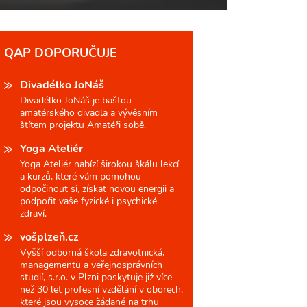
QAP DOPORUČUJE
Divadélko JoNáš
Divadélko JoNáš je baštou
amatérského divadla a vývěsním
štítem projektu Amatéři sobě.
Yoga Ateliér
Yoga Ateliér nabízí širokou škálu lekcí
a kurzů, které vám pomohou
odpočinout si, získat novou energii a
podpořit vaše fyzické i psychické
zdraví.
vošplzeň.cz
Vyšší odborná škola zdravotnická,
managementu a veřejnosprávních
studií, s.r.o. v Plzni poskytuje již více
než 30 let profesní vzdělání v oborech,
které jsou vysoce žádané na trhu