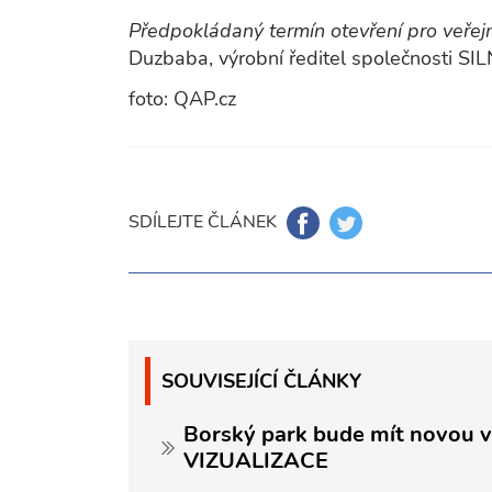
Předpokládaný termín otevření pro veřej
Duzbaba, výrobní ředitel společnosti SIL
foto: QAP.cz
SDÍLEJTE ČLÁNEK
SOUVISEJÍCÍ ČLÁNKY
Borský park bude mít novou vs
VIZUALIZACE