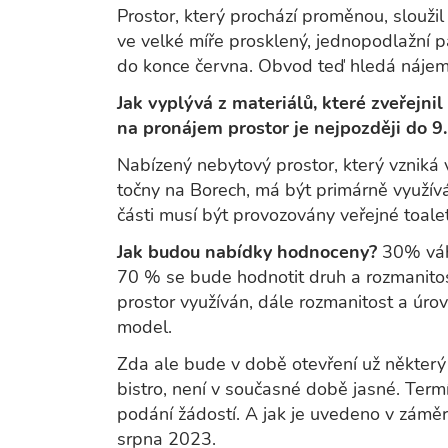
Prostor, který prochází proměnou, sloužil
ve velké míře prosklený, jednopodlažní 
do konce června. Obvod teď hledá nájem
Jak vyplývá z materiálů, které zveřejni
na pronájem prostor je nejpozději do 9.
Nabízený nebytový prostor, který vzniká
točny na Borech, má být primárně využívá
části musí být provozovány veřejné toalet
Jak budou nabídky hodnoceny?
30% váhu
70 % se bude hodnotit druh a rozmanitos
prostor využíván, dále rozmanitost a úro
model.
Zda ale bude v době otevření už některý
bistro, není v současné době jasné. Termín
podání žádostí. A jak je uvedeno v zámě
srpna 2023.