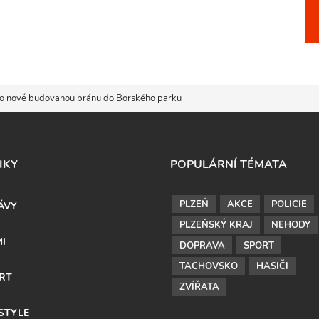
ro nově budovanou bránu do Borského parku
IKY
POPULÁRNÍ TÉMATA
PLZEŇ
AKCE
POLICIE
ÁVY
PLZEŇSKÝ KRAJ
NEHODY
MI
DOPRAVA
SPORT
TACHOVSKO
HASIČI
RT
ZVÍŘATA
ESTYLE