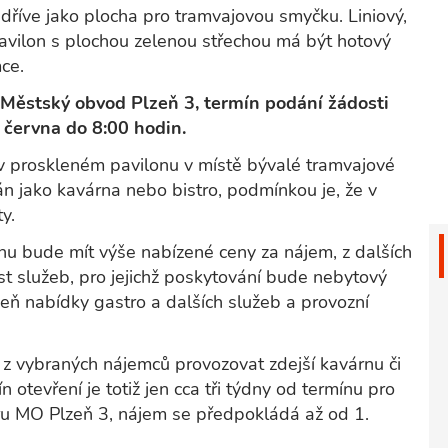
 dříve jako plocha pro tramvajovou smyčku. Liniový,
pavilon s plochou zelenou střechou má být hotový
ce.
l Městský obvod Plzeň 3, termín podání žádosti
 června do 8:00 hodin.
 v proskleném pavilonu v místě bývalé tramvajové
n jako kavárna nebo bistro, podmínkou je, že v
y.
 bude mít výše nabízené ceny za nájem, z dalších
t služeb, pro jejichž poskytování bude nebytový
veň nabídky gastro a dalších služeb a provozní
 z vybraných nájemců provozovat zdejší kavárnu či
 otevření je totiž jen cca tři týdny od termínu pro
ru MO Plzeň 3, nájem se předpokládá až od 1.