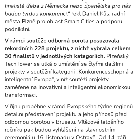
finalisté třeba z Německa nebo Španělska pro nás
budou tvrdou konkurencí,“
řekl Daniel Kůs, radní
města Plzně pro oblast Smart Cities a podporu
podnikání.
V rámci soutěže odborná porota posuzovala
rekordních 228 projektů, z nichž vybrala celkem
30 finalistů v jednotlivých kategoriích.
Plzeňský
TechTower se utká o umístění se čtyřmi dalšími
projekty v soutěžní kategorii „Konkurenceschopná a
inteligentní Evropa“, v níž soutěží projekty
zaměřené na inovativní a inteligentní ekonomickou
transformaci.
V říjnu proběhne v rámci Evropského týdne regionů
detailní představení projektu a jeho přínosů před
odbornou porotou v Bruselu. Vítězové letošního
ročníku pak budou vyhlášeni na slavnostním
ceremoniálu 16. listopadu v Ostravě. Od 14. září