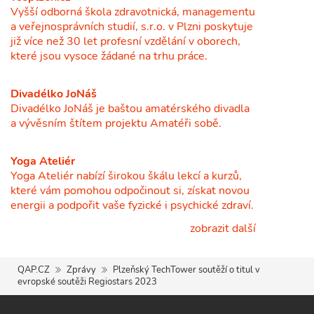
Vyšší odborná škola zdravotnická, managementu
a veřejnosprávních studií, s.r.o. v Plzni poskytuje
již více než 30 let profesní vzdělání v oborech,
které jsou vysoce žádané na trhu práce.
Divadélko JoNáš
Divadélko JoNáš je baštou amatérského divadla
a vývěsním štítem projektu Amatéři sobě.
Yoga Ateliér
Yoga Ateliér nabízí širokou škálu lekcí a kurzů,
které vám pomohou odpočinout si, získat novou
energii a podpořit vaše fyzické i psychické zdraví.
zobrazit další
QAP.CZ
Zprávy
Plzeňský TechTower soutěží o titul v
evropské soutěži Regiostars 2023