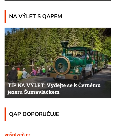
NA VÝLET S QAPEM
TIP NA VÝLET: Vydejte se k Černému
jezeru Šumavláčkem
QAP DOPORUČUJE
vošplzeň.cz