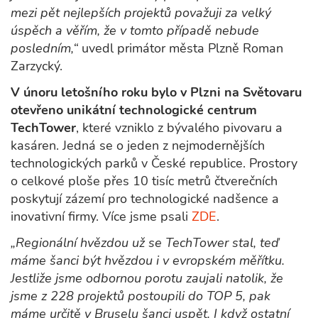
mezi pět nejlepších projektů považuji za velký
úspěch a věřím, že v tomto případě nebude
posledním,“
uvedl primátor města Plzně Roman
Zarzycký.
V únoru letošního roku bylo v Plzni na Světovaru
otevřeno unikátní technologické centrum
TechTower
, které vzniklo z bývalého pivovaru a
kasáren. Jedná se o jeden z nejmodernějších
technologických parků v České republice. Prostory
o celkové ploše přes 10 tisíc metrů čtverečních
poskytují zázemí pro technologické nadšence a
inovativní firmy. Více jsme psali
ZDE
.
„Regionální hvězdou už se TechTower stal, teď
máme šanci být hvězdou i v evropském měřítku.
Jestliže jsme odbornou porotu zaujali natolik, že
jsme z 228 projektů postoupili do TOP 5, pak
máme určitě v Bruselu šanci uspět. I když ostatní