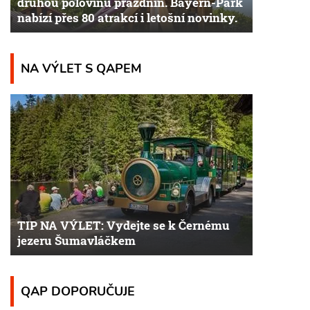
druhou polovinu prázdnin. Bayern-Park
nabízí přes 80 atrakcí i letošní novinky.
NA VÝLET S QAPEM
TIP NA VÝLET: Vydejte se k Černému
jezeru Šumavláčkem
QAP DOPORUČUJE