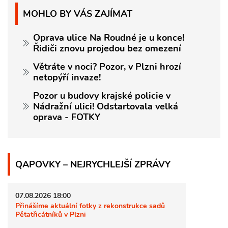
MOHLO BY VÁS ZAJÍMAT
Oprava ulice Na Roudné je u konce!
Řidiči znovu projedou bez omezení
Větráte v noci? Pozor, v Plzni hrozí
netopýří invaze!
Pozor u budovy krajské policie v
Nádražní ulici! Odstartovala velká
oprava - FOTKY
QAPOVKY – NEJRYCHLEJŠÍ ZPRÁVY
07.08.2026 18:00
Přinášíme aktuální fotky z rekonstrukce sadů
Pětatřicátníků v Plzni