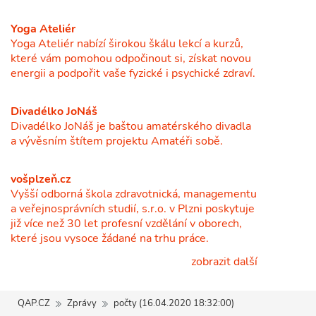
Yoga Ateliér
Yoga Ateliér nabízí širokou škálu lekcí a kurzů,
které vám pomohou odpočinout si, získat novou
energii a podpořit vaše fyzické i psychické zdraví.
Divadélko JoNáš
Divadélko JoNáš je baštou amatérského divadla
a vývěsním štítem projektu Amatéři sobě.
vošplzeň.cz
Vyšší odborná škola zdravotnická, managementu
a veřejnosprávních studií, s.r.o. v Plzni poskytuje
již více než 30 let profesní vzdělání v oborech,
které jsou vysoce žádané na trhu práce.
zobrazit další
QAP.CZ
Zprávy
počty (16.04.2020 18:32:00)