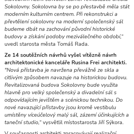
Sokolovny. Sokolovna by se po přestavbě měla stát
moderním kulturním centrem. Při rekonstrukci a
převtělení sokolovny na moderní společenský sál
budeme dbát na zachování původní historické
budovy a získání podoby meziválečného období,“
uvedl starosta města Tomáš Rada.
Ze 14 soutěžních návrhů vyšel vítězně návrh
architektonické kanceláře Rusina Frei architekti.
"Nová přístavba je navržena převážně ze skla a
citlivým způsobem navazuje na historickou budovu.
Revitalizovaná budova Sokolovny bude využita
hlavně pro velký společenský a divadelní sál s
odpovídajícím jevištěm a scénickou technikou. Do
nové navazující přístavby jsou kromě vestibulu
umístěny víceúčelový malý sál, zázemí účinkujících a
taneční studio,“
vysvětlil místostarosta Jiří Sýkora.
V současnosti architekti zpracovávají realizační