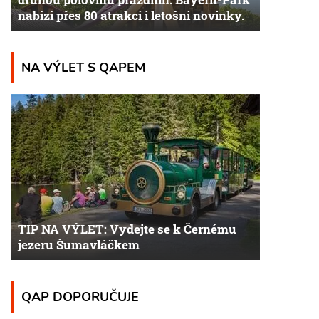
nabízí přes 80 atrakcí i letošní novinky.
NA VÝLET S QAPEM
TIP NA VÝLET: Vydejte se k Černému
jezeru Šumavláčkem
QAP DOPORUČUJE