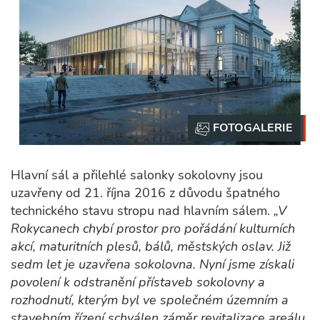
Hlavní sál a přilehlé salonky sokolovny jsou
uzavřeny od 21. října 2016 z důvodu špatného
technického stavu stropu nad hlavním sálem.
„V
Rokycanech chybí prostor pro pořádání kulturních
akcí, maturitních plesů, bálů, městských oslav. Již
sedm let je uzavřena sokolovna. Nyní jsme získali
povolení k odstranění přístaveb sokolovny a
rozhodnutí, kterým byl ve společném územním a
stavebním řízení schválen záměr revitalizace areálu