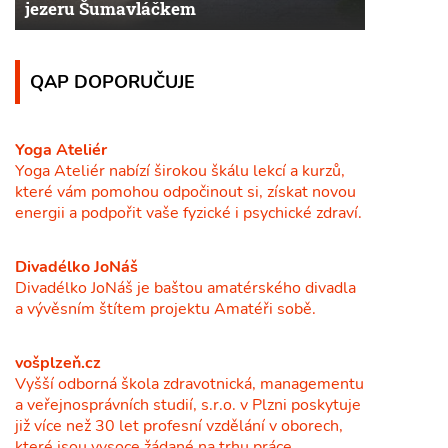
jezeru Šumavláčkem
QAP DOPORUČUJE
Yoga Ateliér
Yoga Ateliér nabízí širokou škálu lekcí a kurzů,
které vám pomohou odpočinout si, získat novou
energii a podpořit vaše fyzické i psychické zdraví.
Divadélko JoNáš
Divadélko JoNáš je baštou amatérského divadla
a vývěsním štítem projektu Amatéři sobě.
vošplzeň.cz
Vyšší odborná škola zdravotnická, managementu
a veřejnosprávních studií, s.r.o. v Plzni poskytuje
již více než 30 let profesní vzdělání v oborech,
které jsou vysoce žádané na trhu práce.