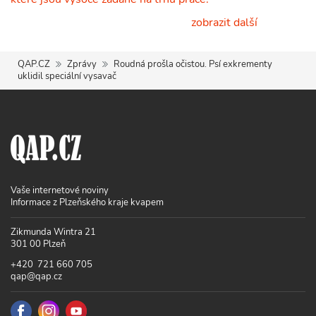
zobrazit další
QAP.CZ
Zprávy
Roudná prošla očistou. Psí exkrementy
uklidil speciální vysavač
Vaše internetové noviny
Informace z Plzeňského kraje kvapem
Zikmunda Wintra 21
301 00 Plzeň
+420 721 660 705
qap@qap.cz