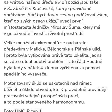
na vrátnici našeho úřadu a k dispozici jsou také
v Kavárně K v Krašovské, kam je pravidelně
dodáváme. Rád bych touto cestou poděkoval všem,
kteří po svých psech uklízí,“
uvedl první
místostarosta Jedničky Miroslav Šuma, který má
v gesci vedle investic i životní prostředí.
Velké množství exkrementů se nacházelo
především v Malické, Bělohorské a Plánské ulici.
I proto byla vytipována právě tato lokalita, jedná
se zde o dlouhodobý problém. Tato část Roudné
byla tedy v pátek 4. dubna vyčištěna za pomoci
speciálního vysavače.
Motorizovaný úklid se uskutečnil nad rámec
běžného úklidu obvodu, který pravidelně provádějí
pracovníci veřejně prospěšných prací,
a to podle stanoveného harmonogramu.
Foto: ÚMO Plzeň 1