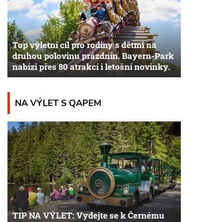
Top výletní cíl pro rodiny s dětmi na
druhou polovinu prázdnin. Bayern-Park
nabízí přes 80 atrakcí i letošní novinky.
NA VÝLET S QAPEM
TIP NA VÝLET: Vydejte se k Černému