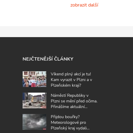
zobrazit další
NEJČTENĚJŠÍ ČLÁNKY
Víkend plný akcí je tu!
Kam vyrazit v Plzni a v
Plzeňském kraji?
Náměstí Republiky v
Plzni se mění před očima.
Přinášíme aktuální
fotografie z místa
Přijdou bouřky?
Meteorologové pro
Plzeňský kraj vydali