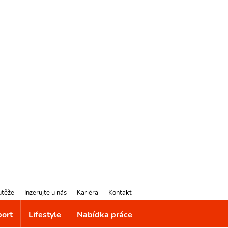
utěže
Inzerujte u nás
Kariéra
Kontakt
port
Lifestyle
Nabídka práce