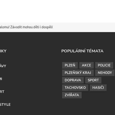
alomu! Závodit mohou děti i dospělí
IKY
POPULÁRNÍ TÉMATA
PLZEŇ
AKCE
POLICIE
ÁVY
PLZEŇSKÝ KRAJ
NEHODY
MI
DOPRAVA
SPORT
TACHOVSKO
HASIČI
RT
ZVÍŘATA
ESTYLE