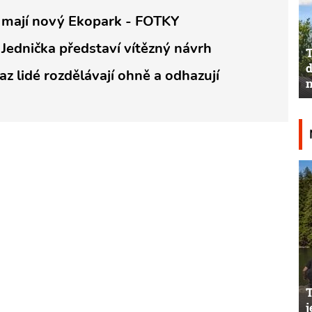
 mají nový Ekopark - FOTKY
Jednička představí vítězný návrh
T
d
az lidé rozdělávají ohně a odhazují
n