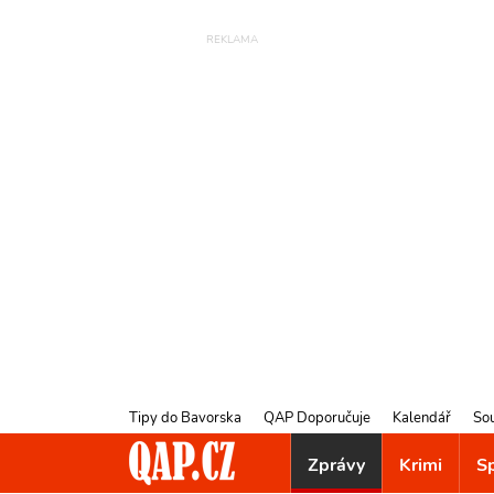
Tipy do Bavorska
QAP Doporučuje
Kalendář
So
Zprávy
Krimi
S