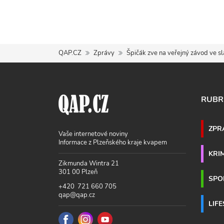
QAP.CZ
Zprávy
Špičák zve na veřejný závod ve sl
RUBR
ZPR
Vaše internetové noviny
Informace z Plzeňského kraje kvapem
KRI
Zikmunda Wintra 21
301 00 Plzeň
SPO
+420 721 660 705
qap@qap.cz
LIF