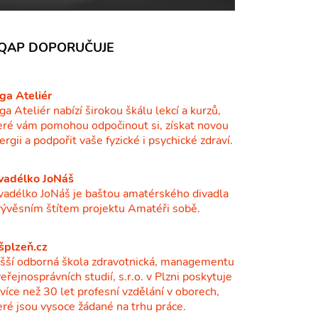
QAP DOPORUČUJE
ga Ateliér
ga Ateliér nabízí širokou škálu lekcí a kurzů,
eré vám pomohou odpočinout si, získat novou
ergii a podpořit vaše fyzické i psychické zdraví.
vadélko JoNáš
vadélko JoNáš je baštou amatérského divadla
vývěsním štítem projektu Amatéři sobě.
šplzeň.cz
šší odborná škola zdravotnická, managementu
veřejnosprávních studií, s.r.o. v Plzni poskytuje
ž více než 30 let profesní vzdělání v oborech,
eré jsou vysoce žádané na trhu práce.