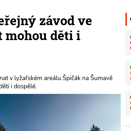
eřejný závod ve
t mohou děti i
onat v lyžařském areálu Špičák na Šumavě
ěti i dospělé.