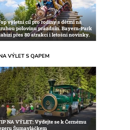
op výletní cíl pro rodiny s dětmi na
ruhou polovinu prázdnin. Bayern-Park
abízí přes 80 atrakcí i letošní novinky.
NA VÝLET S QAPEM
TIP NA VÝLET: Vydejte se k Černému
jezeru Šumavláčkem