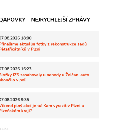
QAPOVKY – NEJRYCHLEJŠÍ ZPRÁVY
07.08.2026 18:00
Přinášíme aktuální fotky z rekonstrukce sadů
Pětatřicátníků v Plzni
07.08.2026 16:23
Složky IZS zasahovaly u nehody u Želčan, auto
skončilo v poli
07.08.2026 9:35
Víkend plný akcí je tu! Kam vyrazit v Plzni a
Plzeňském kraji?