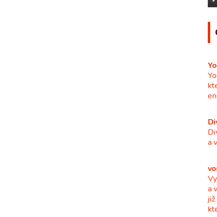
Yo
Yo
kt
en
Di
Di
a 
vo
Vy
a 
ji
kt