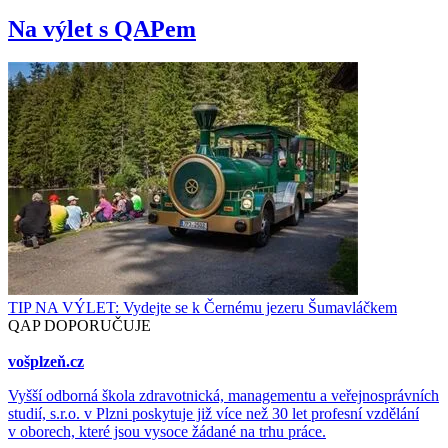
Na výlet s QAPem
TIP NA VÝLET: Vydejte se k Černému jezeru Šumavláčkem
QAP DOPORUČUJE
vošplzeň.cz
Vyšší odborná škola zdravotnická, managementu a veřejnosprávních
studií, s.r.o. v Plzni poskytuje již více než 30 let profesní vzdělání
v oborech, které jsou vysoce žádané na trhu práce.