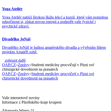
Yoga Ateliér
Yoga Ateliér nabízí širokou škálu lekcí a kurzů, které vám pomohou
odpočinout si, získat novou energii a podpořit vaše fyzické i
psychické zdraví.
Divadélko JoNáš
Divadélko JoNáš je baštou amatérského divadla a vývěsním štítem
projektu Amatéři sobě.
zobrazit další
QAP.CZ
Zprávy
Studenti medicíny procvičují v Plzni své
chirurgické dovednosti na prasatech
QAP.CZ
Zprávy
Studenti medicíny procvičují v Plzni své
chirurgické dovednosti na prasatech
Vaše internetové noviny
Informace z Plzeňského kraje kvapem
Zikmunda Wintra 21