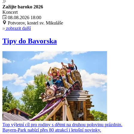
Zažijte baroko 2026
Koncert
08.08.2026 18:00
Potvorov, kostel sv. Mikuláše
zobrazit další
Tipy do Bavorska
Top výletní cíl pro rodiny s dětmi na druhou polovinu prázdnin.
Bayern-Park nabízí přes 80 atrakcí i letošní novinky.