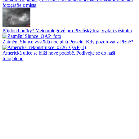
fotografie z místa
Přijdou bouřky? Meteorologové pro Plzeňský kraj vydali výstrahu
Zatmění Slunce vystřídá noc plná Perseid. Kdy pozorovat z Plzně?
Americká ulice se blíží nové podobě. Podívejte se do naší
fotogalerie