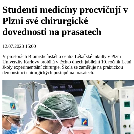
Studenti medicíny procvičují v
Plzni své chirurgické
dovednosti na prasatech
12.07.2023 15:00
V prostorách Biomedicínského centra Lékařské fakulty v Plzni
Univerzity Karlovy probíhá v těchto dnech jubilejní 10. ročník Letní
školy experimentální chirurgie. Škola se zaměřuje na praktickou
demonstraci chirurgických postupů na prasatech.