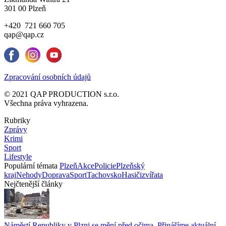
301 00 Plzeň
+420 721 660 705
qap@qap.cz
Zpracování osobních údajů
© 2021 QAP PRODUCTION s.r.o.
Všechna práva vyhrazena.
Rubriky
Zprávy
Krimi
Sport
Lifestyle
Populární témata
Plzeň
Akce
Policie
Plzeňský
kraj
Nehody
Doprava
Sport
Tachovsko
Hasiči
zvířata
Nejčtenější články
Náměstí Republiky v Plzni se mění před očima. Přinášíme aktuální