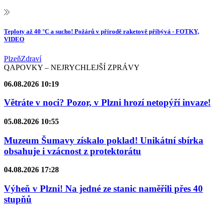
Teploty až 40 °C a sucho! Požárů v přírodě raketově přibývá - FOTKY,
VIDEO
Plzeň
Zdraví
QAPOVKY – NEJRYCHLEJŠÍ ZPRÁVY
06.08.2026 10:19
Větráte v noci? Pozor, v Plzni hrozí netopýří invaze!
05.08.2026 10:55
Muzeum Šumavy získalo poklad! Unikátní sbírka
obsahuje i vzácnost z protektorátu
04.08.2026 17:28
Výheň v Plzni! Na jedné ze stanic naměřili přes 40
stupňů