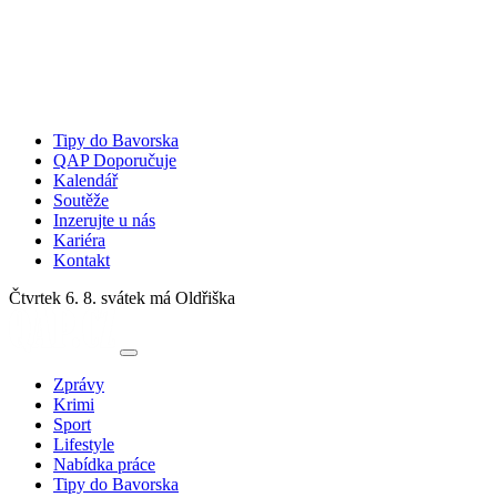
Tipy do Bavorska
QAP Doporučuje
Kalendář
Soutěže
Inzerujte u nás
Kariéra
Kontakt
Čtvrtek 6. 8.
svátek má Oldřiška
Zprávy
Krimi
Sport
Lifestyle
Nabídka práce
Tipy do Bavorska