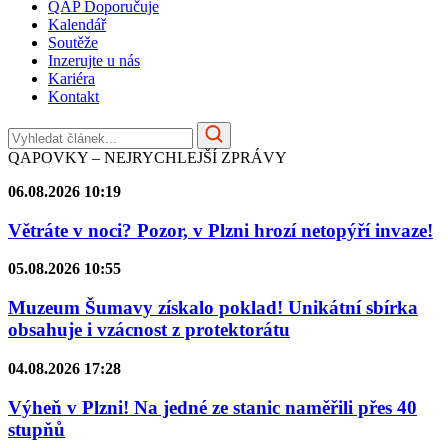
QAP Doporučuje
Kalendář
Soutěže
Inzerujte u nás
Kariéra
Kontakt
QAPOVKY – NEJRYCHLEJŠÍ ZPRÁVY
06.08.2026 10:19
Větráte v noci? Pozor, v Plzni hrozí netopýří invaze!
05.08.2026 10:55
Muzeum Šumavy získalo poklad! Unikátní sbírka
obsahuje i vzácnost z protektorátu
04.08.2026 17:28
Výheň v Plzni! Na jedné ze stanic naměřili přes 40
stupňů