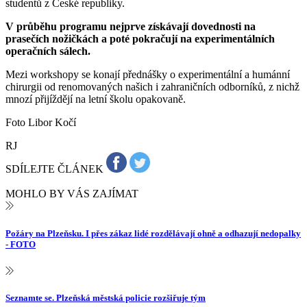
studentů z České republiky.
V průběhu programu nejprve získávají dovednosti na
prasečích nožičkách a poté pokračují na experimentálních
operačních sálech.
Mezi workshopy se konají přednášky o experimentální a humánní
chirurgii od renomovaných našich i zahraničních odborníků, z nichž
mnozí přijíždějí na letní školu opakovaně.
Foto Libor Kočí
RJ
SDÍLEJTE ČLÁNEK
MOHLO BY VÁS ZAJÍMAT
Požáry na Plzeňsku. I přes zákaz lidé rozdělávají ohně a odhazují nedopalky
- FOTO
Seznamte se. Plzeňská městská policie rozšiřuje tým