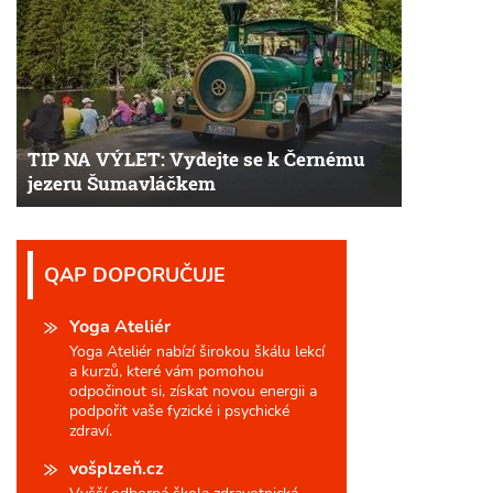
TIP NA VÝLET: Vydejte se k Černému
jezeru Šumavláčkem
QAP DOPORUČUJE
Yoga Ateliér
Yoga Ateliér nabízí širokou škálu lekcí
a kurzů, které vám pomohou
odpočinout si, získat novou energii a
podpořit vaše fyzické i psychické
zdraví.
vošplzeň.cz