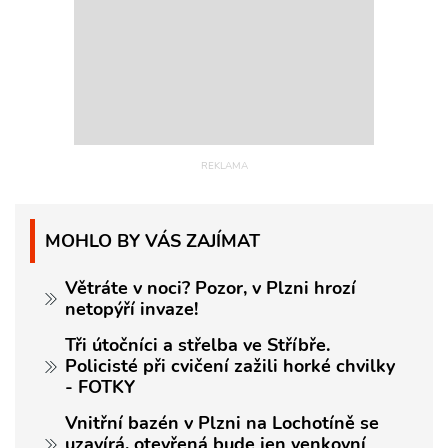
MOHLO BY VÁS ZAJÍMAT
Větráte v noci? Pozor, v Plzni hrozí
netopýří invaze!
Tři útočníci a střelba ve Stříbře.
Policisté při cvičení zažili horké chvilky
- FOTKY
Vnitřní bazén v Plzni na Lochotíně se
uzavírá, otevřená bude jen venkovní