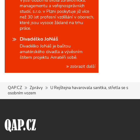
Vyšší odborná škola zdravotnická,
managementu a veřejnosprávních
studií, s.r.o. v Plzni poskytuje již více
než 30 let profesní vzdělání v oborech,
které jsou vysoce žádané na trhu
práce.
Divadélko JoNáš
Divadélko JoNáš je baštou
amatérského divadla a vývěsním
štítem projektu Amatéři sobě.
zobrazit další
QAP.CZ
Zprávy
U Rejštejna havarovala sanitka, střetla se s
osobním vozem