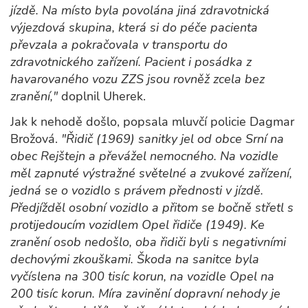
jízdě. Na místo byla povolána jiná zdravotnická
výjezdová skupina, která si do péče pacienta
převzala a pokračovala v transportu do
zdravotnického zařízení. Pacient i posádka z
havarovaného vozu ZZS jsou rovněž zcela bez
zranění,"
doplnil Uherek.
Jak k nehodě došlo, popsala mluvčí policie Dagmar
Brožová.
"Řidič (1969) sanitky jel od obce Srní na
obec Rejštejn a převážel nemocného. Na vozidle
měl zapnuté výstražné světelné a zvukové zařízení,
jedná se o vozidlo s právem přednosti v jízdě.
Předjížděl osobní vozidlo a přitom se bočně střetl s
protijedoucím vozidlem Opel řidiče (1949). Ke
zranění osob nedošlo, oba řidiči byli s negativními
dechovými zkouškami. Škoda na sanitce byla
vyčíslena na 300 tisíc korun, na vozidle Opel na
200 tisíc korun. Míra zavinění dopravní nehody je