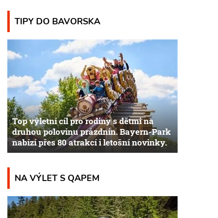
TIPY DO BAVORSKA
Top výletní cíl pro rodiny s dětmi na
druhou polovinu prázdnin. Bayern-Park
nabízí přes 80 atrakcí i letošní novinky.
NA VÝLET S QAPEM