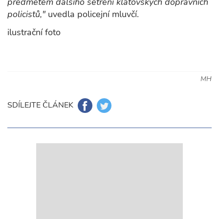
předmětem dalšího šetření klatovských dopravních
policistů,"
uvedla policejní mluvčí.
ilustrační foto
MH
SDÍLEJTE ČLÁNEK