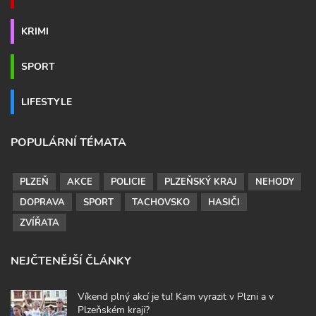
KRIMI
SPORT
LIFESTYLE
POPULÁRNÍ TÉMATA
PLZEŇ
AKCE
POLICIE
PLZEŇSKÝ KRAJ
NEHODY
DOPRAVA
SPORT
TACHOVSKO
HASIČI
ZVÍŘATA
NEJČTENĚJŠÍ ČLÁNKY
Víkend plný akcí je tu! Kam vyrazit v Plzni a v
Plzeňském kraji?