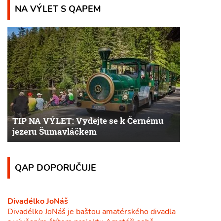
NA VÝLET S QAPEM
TIP NA VÝLET: Vydejte se k Černému
jezeru Šumavláčkem
QAP DOPORUČUJE
Divadélko JoNáš
Divadélko JoNáš je baštou amatérského divadla