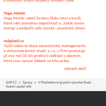
a vývěsním štítem projektu Amatéři sobě.
Yoga Ateliér
Yoga Ateliér nabízí širokou škálu lekcí a kurzů,
které vám pomohou odpočinout si, získat novou
energii a podpořit vaše fyzické i psychické zdraví.
vošplzeň.cz
Vyšší odborná škola zdravotnická, managementu
a veřejnosprávních studií, s.r.o. v Plzni poskytuje
již více než 30 let profesní vzdělání v oborech,
které jsou vysoce žádané na trhu práce.
zobrazit další
QAP.CZ
Zprávy
V Plzeňském kraji platí výstraha! Bude
foukat i padat sníh