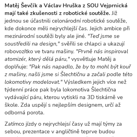
Matěj Ševčík a Václav Hruška z SOU Vejprnická
mají také zkušenosti z robotické soutěže.
Již
jednou se účastnili celonárodní robotické soutěže,
kde dokonce měli nejrychlejší čas. Jejich ambice při
mezinárodní soutěži byly ale jiné.
"Teď jsme se
soustředili na design,"
svěřili se chlapci a ukazují
robovozítko ve tvaru mašiny.
"Prvně nás inspiroval
atomizér, který dělá páru,"
vysvětluje Matěj a
doplňuje:
"Pak nás napadlo, že by to mohl být kouř
z mašiny, našli jsme si Šlechtičnu a začali podle této
lokomotivy modelovat."
Výsledkem jejich více než
týdenní práce pak byla lokomotiva Šlechtična
vydávající páru, kterou vytiskli na 3D tiskárně ve
škole. Zda uspějí s nejlepším designem, určí až
odborná porota.
Zatímco jízdy o nejrychlejsí časy už mají týmy za
sebou, prezentace v angličtině teprve budou