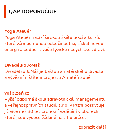
QAP DOPORUČUJE
Yoga Ateliér
Yoga Ateliér nabízí širokou škálu lekcí a kurzů,
které vám pomohou odpočinout si, získat novou
energii a podpořit vaše fyzické i psychické zdraví.
Divadélko JoNáš
Divadélko JoNáš je baštou amatérského divadla
a vývěsním štítem projektu Amatéři sobě.
vošplzeň.cz
Vyšší odborná škola zdravotnická, managementu
a veřejnosprávních studií, s.r.o. v Plzni poskytuje
již více než 30 let profesní vzdělání v oborech,
které jsou vysoce žádané na trhu práce.
zobrazit další