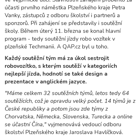
účasti prvního náměstka Plzeňského kraje Petra
Vanky, zástupců z odboru školství i partnerů a
sponzorů. Při zahájení se představily i soutěžní
školy. Během úterý 11. března se konal hlavní
program - tedy soutěžní jízdy robo vozítek v
plzeňské Techmanii. A QAP.cz byl u toho.
Každý soutěžní tým má za úkol sestrojit
robovozítko, s kterým soutěží v kategoriích
nejlepší jízda, hodnotí se také design a
prezentace v anglickém jazyce.
"Máme celkem 32 soutěžních týmů, letos tedy 64
soutěžících, což je opravdu velký počet. 14 týmů je z
České republiky a potom jsou zde týmy z
Chorvatska, Německa, Slovenska, Turecka a online
se účastní Čína,"
vyjmenovává vedoucí odboru
školství Plzeňského kraje Jaroslava Havlíčková.