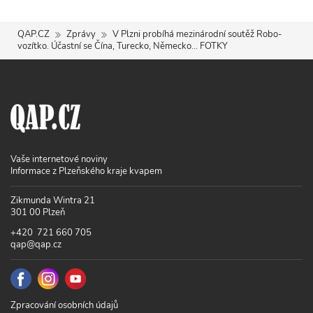
QAP.CZ
Zprávy
V Plzni probíhá mezinárodní soutěž Robo-
vozítko. Účastní se Čína, Turecko, Německo... FOTKY
Vaše internetové noviny
Informace z Plzeňského kraje kvapem
Zikmunda Wintra 21
301 00 Plzeň
+420 721 660 705
qap@qap.cz
Zpracování osobních údajů