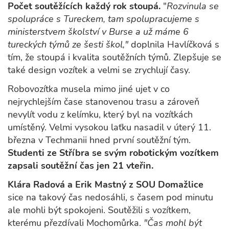
Počet soutěžících každý rok stoupá.
"
Rozvinula se
spolupráce s Tureckem, tam spolupracujeme s
ministerstvem školství v Burse a už máme 6
tureckých týmů ze šesti škol,"
doplnila Havlíčková s
tím, že stoupá i kvalita soutěžních týmů. Zlepšuje se
také design vozítek a velmi se zrychlují časy.
Robovozítka musela mimo jiné ujet v co
nejrychlejším čase stanovenou trasu a zároveň
nevylít vodu z kelímku, který byl na vozítkách
umístěný. Velmi vysokou laťku nasadil v úterý 11.
března v Techmanii hned první soutěžní tým.
Studenti ze Stříbra se svým robotickým vozítkem
zapsali soutěžní čas jen 21 vteřin.
Klára Radová a Erik Mastný z SOU Domažlice
sice na takový čas nedosáhli, s časem pod minutu
ale mohli být spokojeni. Soutěžili s vozítkem,
kterému přezdívali Mochomůrka.
"Čas mohl být