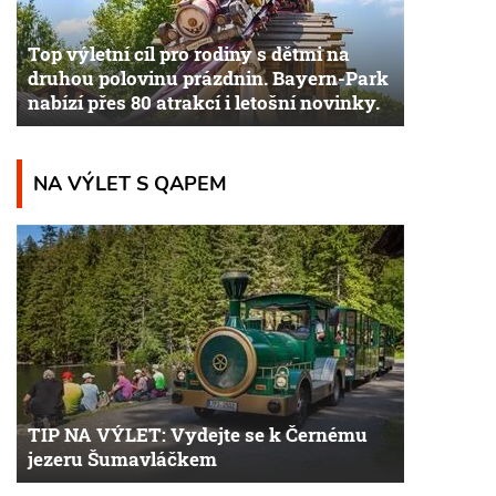
Top výletní cíl pro rodiny s dětmi na
druhou polovinu prázdnin. Bayern-Park
nabízí přes 80 atrakcí i letošní novinky.
NA VÝLET S QAPEM
TIP NA VÝLET: Vydejte se k Černému
jezeru Šumavláčkem