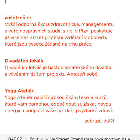
vošplzeň.cz
Vyšší odborná škola zdravotnická, managementu
a veřejnosprávních studií, s.r.o. v Plzni poskytuje
již více než 30 let profesní vzdělání v oborech,
které jsou vysoce žádané na trhu práce.
Divadélko JoNáš
Divadélko JoNáš je baštou amatérského divadla
a vývěsním štítem projektu Amatéři sobě.
Yoga Ateliér
Yoga Ateliér nabízí širokou škálu lekcí a kurzů,
které vám pomohou odpočinout si, získat novou
energii a podpořit vaše fyzické i psychické zdraví.
zobrazit další
QAP.CZ
Zprávy
Ve Starém Plzenci roste nová sportovní hala