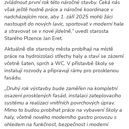
zvládnout první rok této náročné stavby. Čeká nás
však ještě hodně práce a náročné koordinace v
nadcházejícím roce, aby 1. září 2025 mohli žáci
nastoupit do nových lavic, sportovat v moderní hale
a stravovat se v nové jídelně,“
uvedl starosta
Starého Plzence Jan Eret.
Aktuálně dle starosty města probíhají na místě
práce na hydroizolaci střechy haly a staví se zázemí
včetně šaten, sprch a WC. V přístavbě školy se
instalují rozvody a připravují rámy pro prosklenou
fasádu.
„Druhý rok výstavby bude zaměřen na kompletní
osazení prosklených fasád, instalaci zateplovacího
systému a realizaci vnitřních povrchových úprav.
Mimo to budou probíhat práce na vybavení školy a
haly, včetně nového moderního gastro provozu s
ohledem na funkčnost, bezpečnost i moderní