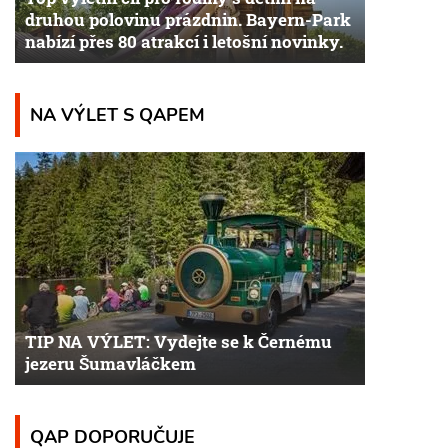
druhou polovinu prázdnin. Bayern-Park
nabízí přes 80 atrakcí i letošní novinky.
NA VÝLET S QAPEM
TIP NA VÝLET: Vydejte se k Černému
jezeru Šumavláčkem
QAP DOPORUČUJE