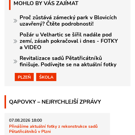
MOHLO BY VÁS ZAJÍMAT
Proč zůstává zámecký park v Blovicích
uzavřený? Čtěte podrobnosti!
Požár u Velhartic se šířil nadále pod
zemí, zásah pokračoval i dnes - FOTKY
a VIDEO
Revitalizace sadů Pětatřicátníků
finišuje. Podívejte se na aktuální fotky
PLZEŇ
ŠKOLA
QAPOVKY – NEJRYCHLEJŠÍ ZPRÁVY
07.08.2026 18:00
Přinášíme aktuální fotky z rekonstrukce sadů
Pětatřicátníků v Plzni