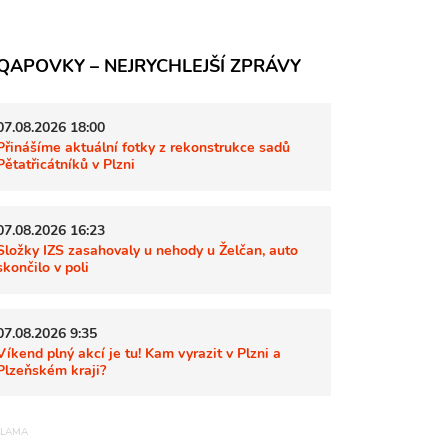
QAPOVKY – NEJRYCHLEJŠÍ ZPRÁVY
07.08.2026 18:00
Přinášíme aktuální fotky z rekonstrukce sadů
Pětatřicátníků v Plzni
07.08.2026 16:23
Složky IZS zasahovaly u nehody u Želčan, auto
skončilo v poli
07.08.2026 9:35
Víkend plný akcí je tu! Kam vyrazit v Plzni a
Plzeňském kraji?