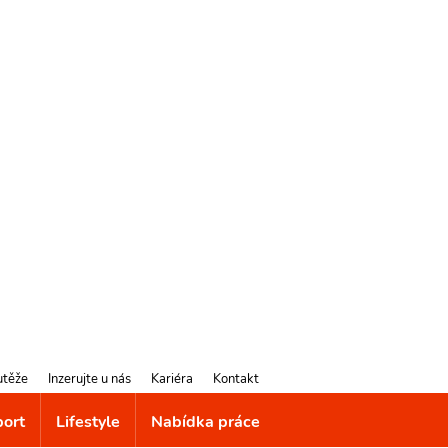
utěže
Inzerujte u nás
Kariéra
Kontakt
port
Lifestyle
Nabídka práce