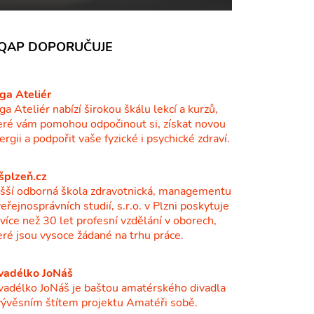
QAP DOPORUČUJE
ga Ateliér
ga Ateliér nabízí širokou škálu lekcí a kurzů,
eré vám pomohou odpočinout si, získat novou
ergii a podpořit vaše fyzické i psychické zdraví.
šplzeň.cz
šší odborná škola zdravotnická, managementu
veřejnosprávních studií, s.r.o. v Plzni poskytuje
ž více než 30 let profesní vzdělání v oborech,
eré jsou vysoce žádané na trhu práce.
vadélko JoNáš
vadélko JoNáš je baštou amatérského divadla
vývěsním štítem projektu Amatéři sobě.