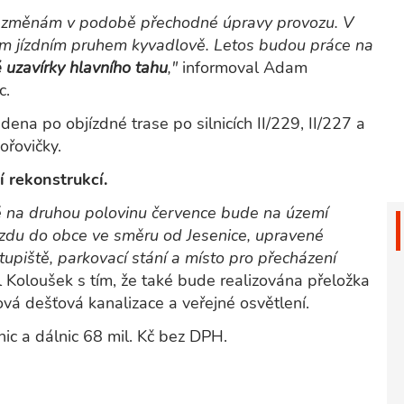
ke změnám v podobě přechodné úpravy provozu. V
ím jízdním pruhem kyvadlově. Letos budou práce na
 uzavírky hlavního tahu
,"
informoval Adam
c.
ena po objízdné trase po silnicích II/229, II/227 a
ořovičky.
 rekonstrukcí.
é na druhou polovinu července bude na území
ezdu do obce ve směru od Jesenice, upravené
upiště, parkovací stání a místo pro přecházení
 Koloušek s tím, že také bude realizována přeložka
á dešťová kanalizace a veřejné osvětlení.
nic a dálnic 68 mil. Kč bez DPH.