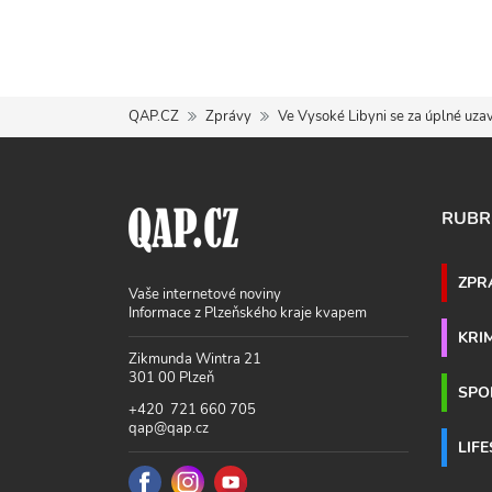
QAP.CZ
Zprávy
Ve Vysoké Libyni se za úplné uzav
RUBR
ZPR
Vaše internetové noviny
Informace z Plzeňského kraje kvapem
KRI
Zikmunda Wintra 21
301 00 Plzeň
SPO
+420 721 660 705
qap@qap.cz
LIF