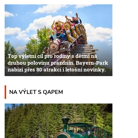
Top výletní cíl pro rodiny s dětmi na
druhou polovinu prázdnin. Bayern-Park
nabízí přes 80 atrakcí i letošní novinky.
NA VÝLET S QAPEM