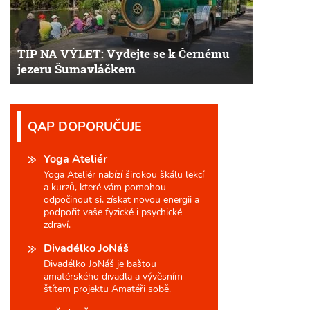
TIP NA VÝLET: Vydejte se k Černému
jezeru Šumavláčkem
QAP DOPORUČUJE
Yoga Ateliér
Yoga Ateliér nabízí širokou škálu lekcí
a kurzů, které vám pomohou
odpočinout si, získat novou energii a
podpořit vaše fyzické i psychické
zdraví.
Divadélko JoNáš
Divadélko JoNáš je baštou
amatérského divadla a vývěsním
štítem projektu Amatéři sobě.