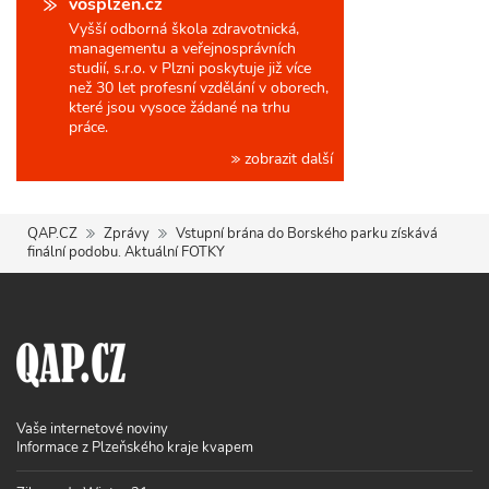
vošplzeň.cz
Vyšší odborná škola zdravotnická,
managementu a veřejnosprávních
studií, s.r.o. v Plzni poskytuje již více
než 30 let profesní vzdělání v oborech,
které jsou vysoce žádané na trhu
práce.
zobrazit další
QAP.CZ
Zprávy
Vstupní brána do Borského parku získává
finální podobu. Aktuální FOTKY
Vaše internetové noviny
Informace z Plzeňského kraje kvapem