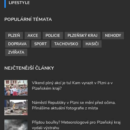
LIFESTYLE
POPULÁRNÍ TÉMATA
PLZEŇ
AKCE
POLICIE
PLZEŇSKÝ KRAJ
NEHODY
DOPRAVA
SPORT
TACHOVSKO
HASIČI
ZVÍŘATA
NEJČTENĚJŠÍ ČLÁNKY
Víkend plný akcí je tu! Kam vyrazit v Plzni a v
Plzeňském kraji?
Náměstí Republiky v Plzni se mění před očima.
Přinášíme aktuální fotografie z místa
Přijdou bouřky? Meteorologové pro Plzeňský kraj
vydali výstrahu