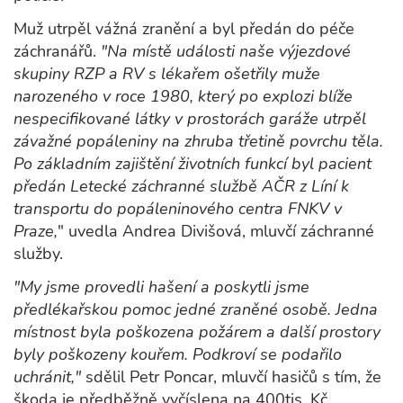
Muž utrpěl vážná zranění a byl předán do péče
záchranářů.
"Na místě události naše výjezdové
skupiny RZP a RV s lékařem ošetřily muže
narozeného v roce 1980, který po explozi blíže
nespecifikované látky v prostorách garáže utrpěl
závažné popáleniny na zhruba třetině povrchu těla.
Po základním zajištění životních funkcí byl pacient
předán Letecké záchranné službě AČR z Líní k
transportu do popáleninového centra FNKV v
Praze,
" uvedla Andrea Divišová, mluvčí záchranné
služby.
"My jsme provedli hašení a poskytli jsme
předlékařskou pomoc jedné zraněné osobě. Jedna
místnost byla poškozena požárem a další prostory
byly poškozeny kouřem. Podkroví se podařilo
uchránit,"
sdělil Petr Poncar, mluvčí hasičů s tím, že
škoda je předběžně vyčíslena na 400tis. Kč.