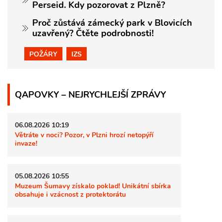
Perseid. Kdy pozorovat z Plzně?
Proč zůstává zámecký park v Blovicích
uzavřený? Čtěte podrobnosti!
POŽÁRY
IZS
QAPOVKY – NEJRYCHLEJŠÍ ZPRÁVY
06.08.2026 10:19
Větráte v noci? Pozor, v Plzni hrozí netopýří
invaze!
05.08.2026 10:55
Muzeum Šumavy získalo poklad! Unikátní sbírka
obsahuje i vzácnost z protektorátu