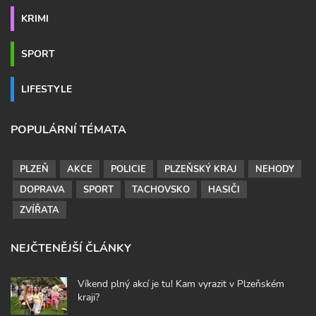
KRIMI
SPORT
LIFESTYLE
POPULÁRNÍ TÉMATA
PLZEŇ
AKCE
POLICIE
PLZEŇSKÝ KRAJ
NEHODY
DOPRAVA
SPORT
TACHOVSKO
HASIČI
ZVÍŘATA
NEJČTENĚJŠÍ ČLÁNKY
Víkend plný akcí je tu! Kam vyrazit v Plzeňském
kraji?