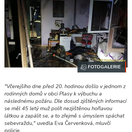
"Včerejšího dne před 20. hodinou došlo v jednom z
rodinných domů v obci Plasy k výbuchu a
následnému požáru. Dle dosud zjištěných informací
se měl 45 letý muž polít nezjištěnou hořlavou
látkou a zapálit se, a to zřejmě s úmyslem spáchat
sebevraždu,"
uvedla Eva Červenková, mluvčí
policie.