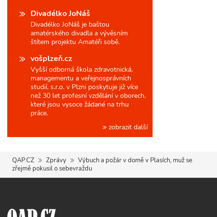
Divadélko JoNáš
Divadélko JoNáš je baštou
amatérského divadla a vývěsním
štítem projektu Amatéři sobě.
vošplzeň.cz
Vyšší odborná škola zdravotnická,
managementu a veřejnosprávních
studií, s.r.o. v Plzni poskytuje již více
než 30 let profesní vzdělání v oborech,
které jsou vysoce žádané na trhu
práce.
zobrazit další
QAP.CZ
Zprávy
Výbuch a požár v domě v Plasích, muž se
zřejmě pokusil o sebevraždu