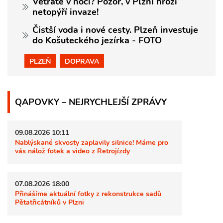
Větráte v noci? Pozor, v Plzni hrozí
netopýří invaze!
Čistší voda i nové cesty. Plzeň investuje
do Košuteckého jezírka - FOTO
PLZEŇ
DOPRAVA
QAPOVKY – NEJRYCHLEJŠÍ ZPRÁVY
09.08.2026 10:11
Nablýskané skvosty zaplavily silnice! Máme pro
vás nálož fotek a video z Retrojízdy
07.08.2026 18:00
Přinášíme aktuální fotky z rekonstrukce sadů
Pětatřicátníků v Plzni