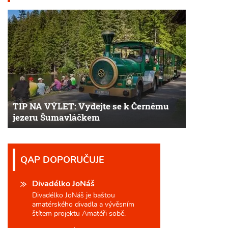
TIP NA VÝLET: Vydejte se k Černému
jezeru Šumavláčkem
QAP DOPORUČUJE
Divadélko JoNáš
Divadélko JoNáš je baštou
amatérského divadla a vývěsním
štítem projektu Amatéři sobě.