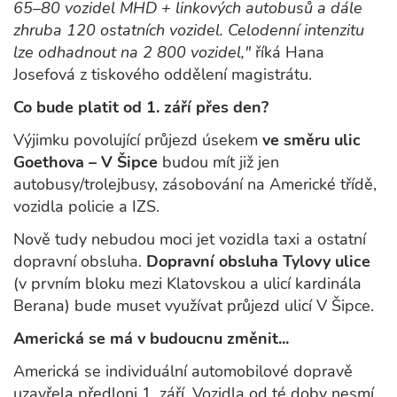
65–80 vozidel MHD + linkových autobusů a dále
zhruba 120 ostatních vozidel. Celodenní intenzitu
lze odhadnout na 2 800 vozidel,"
říká Hana
Josefová z tiskového oddělení magistrátu.
Co bude platit od 1. září přes den?
Výjimku povolující průjezd úsekem
ve směru ulic
Goethova – V Šipce
budou mít již jen
autobusy/trolejbusy, zásobování na Americké třídě,
vozidla policie a IZS.
Nově tudy nebudou moci jet vozidla taxi a ostatní
dopravní obsluha.
Dopravní obsluha Tylovy ulice
(v prvním bloku mezi Klatovskou a ulicí kardinála
Berana) bude muset využívat průjezd ulicí V Šipce.
Americká se má v budoucnu změnit...
Americká se individuální automobilové dopravě
uzavřela předloni 1. září. Vozidla od té doby nesmí