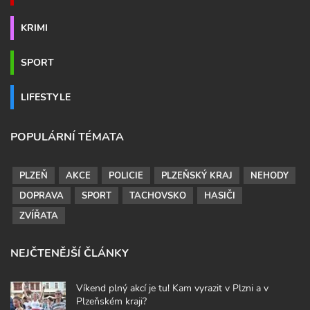
KRIMI
SPORT
LIFESTYLE
POPULÁRNÍ TÉMATA
PLZEŇ
AKCE
POLICIE
PLZEŇSKÝ KRAJ
NEHODY
DOPRAVA
SPORT
TACHOVSKO
HASIČI
ZVÍŘATA
NEJČTENĚJŠÍ ČLÁNKY
Víkend plný akcí je tu! Kam vyrazit v Plzni a v
Plzeňském kraji?