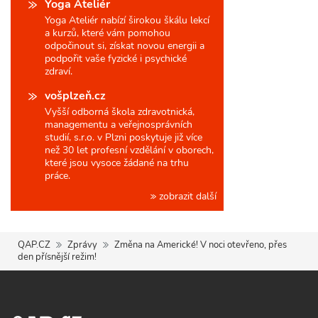
Yoga Ateliér
Yoga Ateliér nabízí širokou škálu lekcí
a kurzů, které vám pomohou
odpočinout si, získat novou energii a
podpořit vaše fyzické i psychické
zdraví.
vošplzeň.cz
Vyšší odborná škola zdravotnická,
managementu a veřejnosprávních
studií, s.r.o. v Plzni poskytuje již více
než 30 let profesní vzdělání v oborech,
které jsou vysoce žádané na trhu
práce.
zobrazit další
QAP.CZ
Zprávy
Změna na Americké! V noci otevřeno, přes
den přísnější režim!