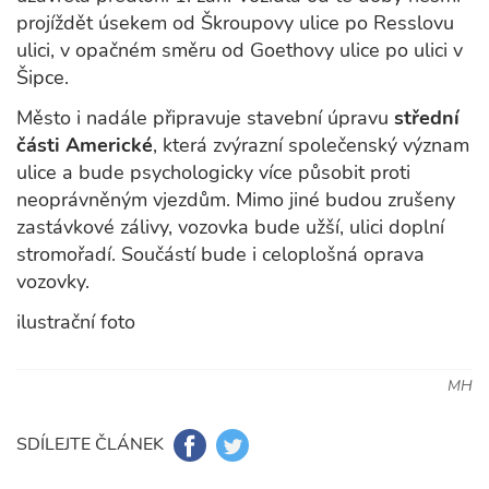
projíždět úsekem od Škroupovy ulice po Resslovu
ulici, v opačném směru od Goethovy ulice po ulici v
Šipce.
Město i nadále připravuje stavební úpravu
střední
části Americké
, která zvýrazní společenský význam
ulice a bude psychologicky více působit proti
neoprávněným vjezdům. Mimo jiné budou zrušeny
zastávkové zálivy, vozovka bude užší, ulici doplní
stromořadí. Součástí bude i celoplošná oprava
vozovky.
ilustrační foto
MH
SDÍLEJTE ČLÁNEK