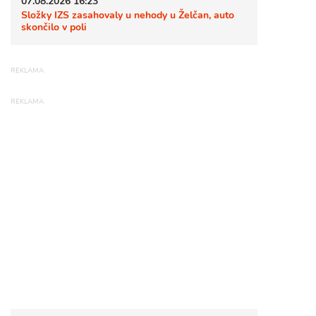
07.08.2026 16:23
Složky IZS zasahovaly u nehody u Želčan, auto
skončilo v poli