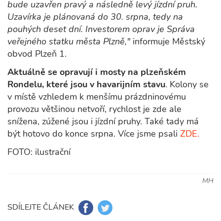
bude uzavřen pravý a následně levý jízdní pruh.
Uzavírka je plánovaná do 30. srpna, tedy na
pouhých deset dní. Investorem oprav je Správa
veřejného statku města Plzně,"
informuje Městský
obvod Plzeň 1.
Aktuálně se opravují i mosty na plzeňském
Rondelu, které jsou v havarijním stavu
. Kolony se
v místě vzhledem k menšímu prázdninovému
provozu většinou netvoří, rychlost je zde ale
snížena, zúžené jsou i jízdní pruhy. Také tady má
být hotovo do konce srpna. Více jsme psali
ZDE.
FOTO: ilustrační
MH
SDÍLEJTE ČLÁNEK