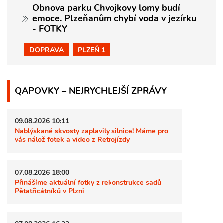
Obnova parku Chvojkovy lomy budí
emoce. Plzeňanům chybí voda v jezírku
- FOTKY
DOPRAVA
PLZEŇ 1
QAPOVKY – NEJRYCHLEJŠÍ ZPRÁVY
09.08.2026 10:11
Nablýskané skvosty zaplavily silnice! Máme pro
vás nálož fotek a video z Retrojízdy
07.08.2026 18:00
Přinášíme aktuální fotky z rekonstrukce sadů
Pětatřicátníků v Plzni