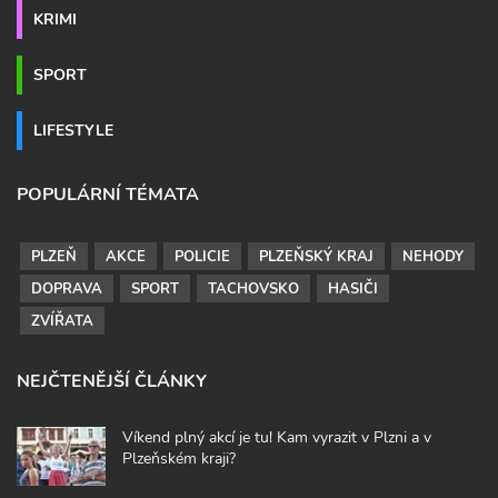
KRIMI
SPORT
LIFESTYLE
POPULÁRNÍ TÉMATA
PLZEŇ
AKCE
POLICIE
PLZEŇSKÝ KRAJ
NEHODY
DOPRAVA
SPORT
TACHOVSKO
HASIČI
ZVÍŘATA
NEJČTENĚJŠÍ ČLÁNKY
Víkend plný akcí je tu! Kam vyrazit v Plzni a v
Plzeňském kraji?