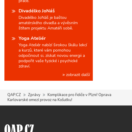
práce.
Divadélko JoNáš
Divadélko JoNáš je baštou
amatérského divadla a vývěsním
štítem projektu Amatéři sobě.
Yoga Ateliér
Yoga Ateliér nabízí širokou škálu lekcí
a kurzů, které vám pomohou
odpočinout si, získat novou energii a
podpořit vaše fyzické i psychické
zdraví.
zobrazit další
QAP.CZ
Zprávy
Komplikace pro řidiče v Plzni! Oprava
Karlovarské omezí provoz na Košutku!