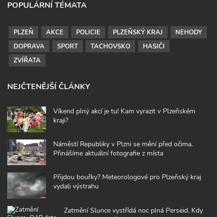
POPULÁRNÍ TÉMATA
PLZEŇ
AKCE
POLICIE
PLZEŇSKÝ KRAJ
NEHODY
DOPRAVA
SPORT
TACHOVSKO
HASIČI
ZVÍŘATA
NEJČTENĚJŠÍ ČLÁNKY
Víkend plný akcí je tu! Kam vyrazit v Plzeňském
kraji?
Náměstí Republiky v Plzni se mění před očima.
Přinášíme aktuální fotografie z místa
Přijdou bouřky? Meteorologové pro Plzeňský kraj
vydali výstrahu
Zatmění Slunce vystřídá noc plná Perseid. Kdy