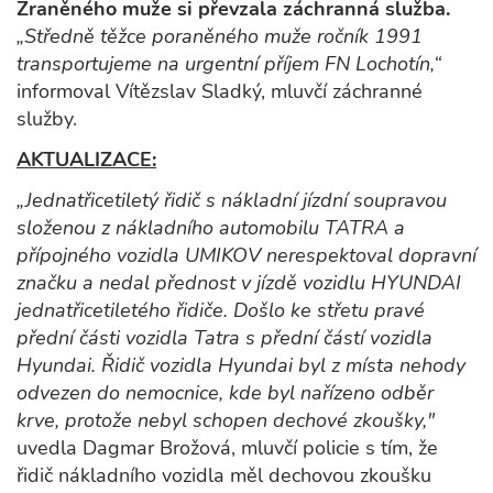
Zraněného muže si převzala záchranná služba.
„Středně těžce poraněného muže ročník 1991
transportujeme na urgentní příjem FN Lochotín,“
informoval Vítězslav Sladký, mluvčí záchranné
služby.
AKTUALIZACE:
„Jednatřicetiletý řidič s nákladní jízdní soupravou
složenou z nákladního automobilu TATRA a
přípojného vozidla UMIKOV nerespektoval dopravní
značku a nedal přednost v jízdě vozidlu HYUNDAI
jednatřicetiletého řidiče. Došlo ke střetu pravé
přední části vozidla Tatra s přední částí vozidla
Hyundai. Řidič vozidla Hyundai byl z místa nehody
odvezen do nemocnice, kde byl nařízeno odběr
krve, protože nebyl schopen dechové zkoušky,"
uvedla Dagmar Brožová, mluvčí policie s tím, že
řidič nákladního vozidla měl dechovou zkoušku