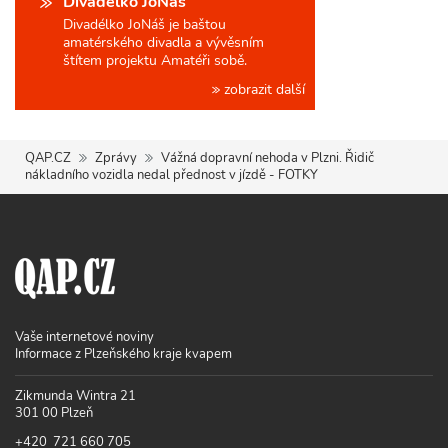
Divadélko JoNáš
Divadélko JoNáš je baštou
amatérského divadla a vývěsním
štítem projektu Amatéři sobě.
zobrazit další
QAP.CZ
Zprávy
Vážná dopravní nehoda v Plzni. Řidič
nákladního vozidla nedal přednost v jízdě - FOTKY
Vaše internetové noviny
Informace z Plzeňského kraje kvapem
Zikmunda Wintra 21
301 00 Plzeň
+420 721 660 705