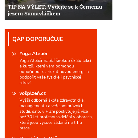
TIP NA VÝLET: Vydejte se k Černému
jezeru Šumavláčkem
QAP DOPORUČUJE
Yoga Ateliér
Yoga Ateliér nabízí širokou škálu lekcí
a kurzů, které vám pomohou
odpočinout si, získat novou energii a
podpořit vaše fyzické i psychické
zdraví.
vošplzeň.cz
Vyšší odborná škola zdravotnická,
managementu a veřejnosprávních
studií, s.r.o. v Plzni poskytuje již více
než 30 let profesní vzdělání v oborech,
které jsou vysoce žádané na trhu
práce.