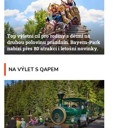
Top výletní cíl pro rodiny s dětmi na
druhou polovinu prázdnin. Bayern-Park
nabízí přes 80 atrakcí i letošní novinky.
NA VÝLET S QAPEM