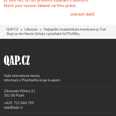
již více než 30 let profesní vzdělání v oborech,
které jsou vysoce žádané na trhu práce.
zobrazit další
QAP.CZ
Lifestyle
Nejlepším studentským komiksem je Trať.
Stojí za ním Martin Schütz z plzeňské SUTNARky
Vaše internetové noviny
Informace z Plzeňského kraje kvapem
Zikmunda Wintra 21
301 00 Plzeň
+420 721 660 705
qap@qap.cz