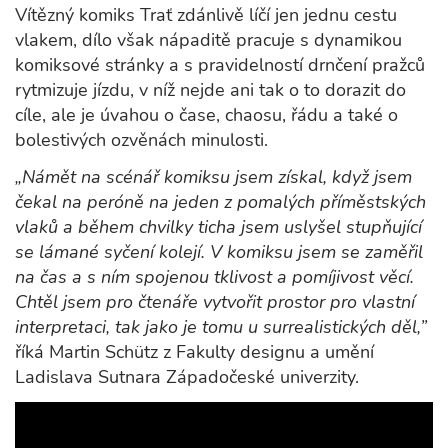
Vítězný komiks Trať zdánlivě líčí jen jednu cestu
vlakem, dílo však nápaditě pracuje s dynamikou
komiksové stránky a s pravidelností drnčení pražců
rytmizuje jízdu, v níž nejde ani tak o to dorazit do
cíle, ale je úvahou o čase, chaosu, řádu a také o
bolestivých ozvěnách minulosti.
„Námět na scénář komiksu jsem získal, když jsem
čekal na peróně na jeden z pomalých příměstských
vlaků a během chvilky ticha jsem uslyšel stupňující
se lámané syčení kolejí. V komiksu jsem se zaměřil
na čas a s ním spojenou tklivost a pomíjivost věcí.
Chtěl jsem pro čtenáře vytvořit prostor pro vlastní
interpretaci, tak jako je tomu u surrealistických děl,”
říká Martin Schütz z Fakulty designu a umění
Ladislava Sutnara Západočeské univerzity.