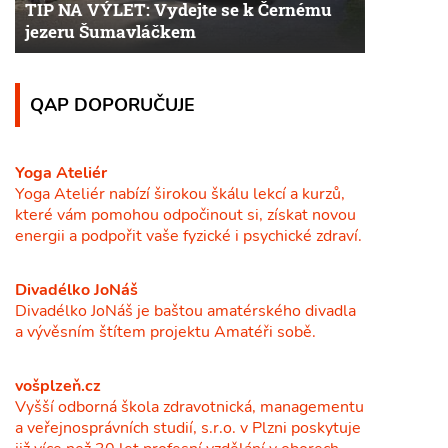
TIP NA VÝLET: Vydejte se k Černému
jezeru Šumavláčkem
QAP DOPORUČUJE
Yoga Ateliér
Yoga Ateliér nabízí širokou škálu lekcí a kurzů,
které vám pomohou odpočinout si, získat novou
energii a podpořit vaše fyzické i psychické zdraví.
Divadélko JoNáš
Divadélko JoNáš je baštou amatérského divadla
a vývěsním štítem projektu Amatéři sobě.
vošplzeň.cz
Vyšší odborná škola zdravotnická, managementu
a veřejnosprávních studií, s.r.o. v Plzni poskytuje