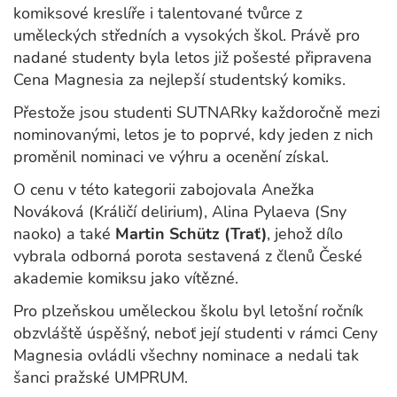
komiksové kreslíře i talentované tvůrce z
uměleckých středních a vysokých škol. Právě pro
nadané studenty byla letos již pošesté připravena
Cena Magnesia za nejlepší studentský komiks.
Přestože jsou studenti SUTNARky každoročně mezi
nominovanými, letos je to poprvé, kdy jeden z nich
proměnil nominaci ve výhru a ocenění získal.
O cenu v této kategorii zabojovala Anežka
Nováková (Králičí delirium), Alina Pylaeva (Sny
naoko) a také
Martin Schütz (Trať)
, jehož dílo
vybrala odborná porota sestavená z členů České
akademie komiksu jako vítězné.
Pro plzeňskou uměleckou školu byl letošní ročník
obzvláště úspěšný, neboť její studenti v rámci Ceny
Magnesia ovládli všechny nominace a nedali tak
šanci pražské UMPRUM.