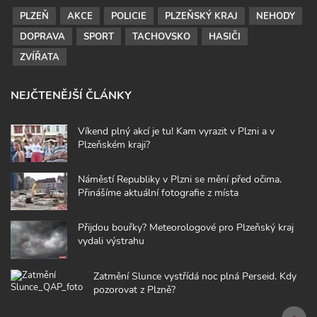
PLZEŇ
AKCE
POLICIE
PLZEŇSKÝ KRAJ
NEHODY
DOPRAVA
SPORT
TACHOVSKO
HASIČI
ZVÍŘATA
NEJČTENĚJŠÍ ČLÁNKY
Víkend plný akcí je tu! Kam vyrazit v Plzni a v
Plzeňském kraji?
Náměstí Republiky v Plzni se mění před očima.
Přinášíme aktuální fotografie z místa
Přijdou bouřky? Meteorologové pro Plzeňský kraj
vydali výstrahu
Zatmění Slunce vystřídá noc plná Perseid. Kdy
pozorovat z Plzně?