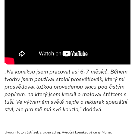
„Na komiksu jsem pracoval asi 6-7 měsíců. Během
tvorby jsem používal stolní prosvětlovák, který mi
prosvětloval tužkou provedenou skicu pod čistým
papírem, na který jsem kreslil a maloval štětcem s
tuší. Ve výtvarném světě nejde o nikterak speciální
styl, ale pro mě má své kouzlo,”
dodává.
Úvodní foto výstřižek z videa zdroj: Výroční komiksové ceny Muriel