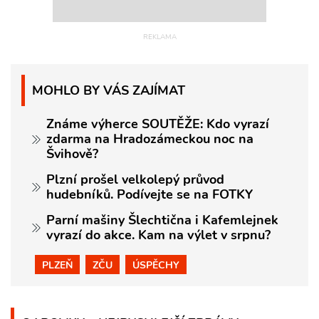
MOHLO BY VÁS ZAJÍMAT
Známe výherce SOUTĚŽE: Kdo vyrazí
zdarma na Hradozámeckou noc na
Švihově?
Plzní prošel velkolepý průvod
hudebníků. Podívejte se na FOTKY
Parní mašiny Šlechtična i Kafemlejnek
vyrazí do akce. Kam na výlet v srpnu?
PLZEŇ
ZČU
ÚSPĚCHY