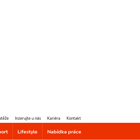
utěže
Inzerujte u nás
Kariéra
Kontakt
port
Lifestyle
Nabídka práce