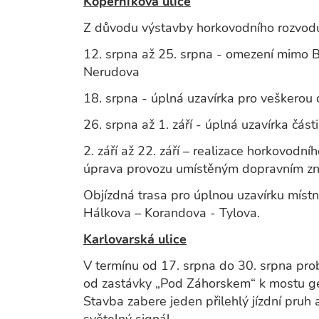
Koperníkova ulice
Z důvodu výstavby horkovodního rozvodu
12. srpna až 25. srpna - omezení mimo B
Nerudova
18. srpna - úplná uzavírka pro veškerou
26. srpna až 1. září - úplná uzavírka čás
2. září až 22. září – realizace horkovod
úprava provozu umístěným dopravním z
Objízdná trasa pro úplnou uzavírku míst
Hálkova – Korandova - Tylova.
Karlovarská ulice
V termínu od 17. srpna do 30. srpna prob
od zastávky „Pod Záhorskem“ k mostu ge
Stavba zabere jeden přilehlý jízdní pruh