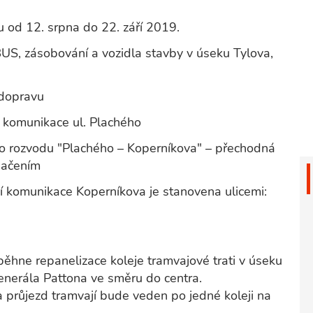
 od 12. srpna do 22. září 2019.
US, zásobování a vozidla stavby v úseku Tylova,
 dopravu
ti komunikace ul. Plachého
ního rozvodu "Plachého – Koperníkova" – přechodná
načením
ní komunikace Koperníkova je stanovena ulicemi:
ěhne repanelizace koleje tramvajové trati v úseku
nerála Pattona ve směru do centra.
 a průjezd tramvají bude veden po jedné koleji na