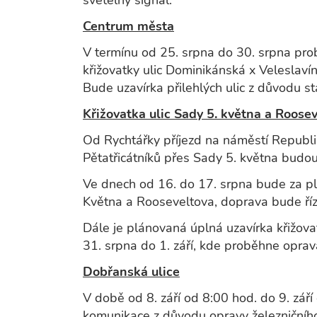
světelný signál.
Centrum města
V termínu od 25. srpna do 30. srpna pro
křižovatky ulic Dominikánská x Veleslaví
Bude uzavírka přilehlých ulic z důvodu s
Křižovatka ulic Sady 5. května a Roose
Od Rychtářky příjezd na náměstí Republi
Pětatřicátníků přes Sady 5. května budo
Ve dnech od 16. do 17. srpna bude za pl
Května a Rooseveltova, doprava bude ří
Dále je plánovaná úplná uzavírka křižova
31. srpna do 1. září, kde
proběhne oprava
Dobřanská ulice
V době od 8. září od 8:00 hod. do 9. zář
komunikace z důvodu opravy železničníh