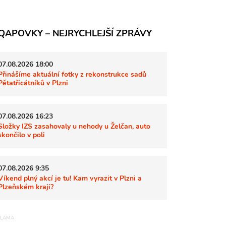
QAPOVKY – NEJRYCHLEJŠÍ ZPRÁVY
07.08.2026 18:00
Přinášíme aktuální fotky z rekonstrukce sadů
Pětatřicátníků v Plzni
07.08.2026 16:23
Složky IZS zasahovaly u nehody u Želčan, auto
skončilo v poli
07.08.2026 9:35
Víkend plný akcí je tu! Kam vyrazit v Plzni a
Plzeňském kraji?