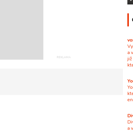
vo
Vy
a 
ji
kt
Yo
Yo
kt
en
Di
Di
a 