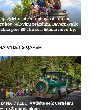
op výletní cíl pro rodiny s dětmi na
ruhou polovinu prázdnin. Bayern-Park
abízí přes 80 atrakcí i letošní novinky.
NA VÝLET S QAPEM
TIP NA VÝLET: Vydejte se k Černému
jezeru Šumavláčkem