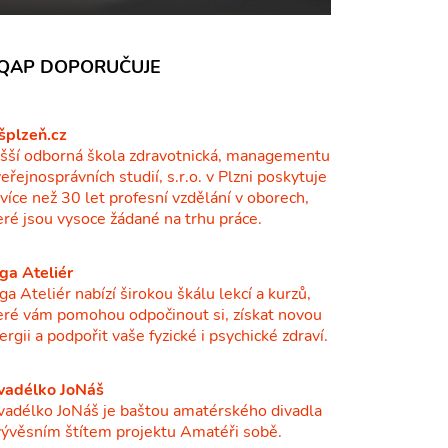
QAP DOPORUČUJE
šplzeň.cz
šší odborná škola zdravotnická, managementu
veřejnosprávních studií, s.r.o. v Plzni poskytuje
ž více než 30 let profesní vzdělání v oborech,
eré jsou vysoce žádané na trhu práce.
ga Ateliér
ga Ateliér nabízí širokou škálu lekcí a kurzů,
eré vám pomohou odpočinout si, získat novou
ergii a podpořit vaše fyzické i psychické zdraví.
vadélko JoNáš
vadélko JoNáš je baštou amatérského divadla
vývěsním štítem projektu Amatéři sobě.