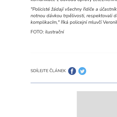
"Policisté žádají všechny řidiče a účastní
notnou dávkou trpělivosti, respektovali 
komplikacím,"
říká policejní mluvčí Veron
FOTO: ilustrační
SDÍLEJTE ČLÁNEK