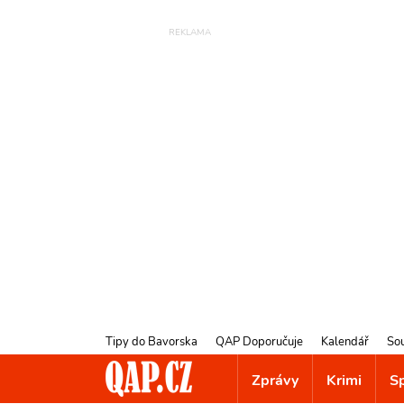
Tipy do Bavorska
QAP Doporučuje
Kalendář
So
Zprávy
Krimi
S