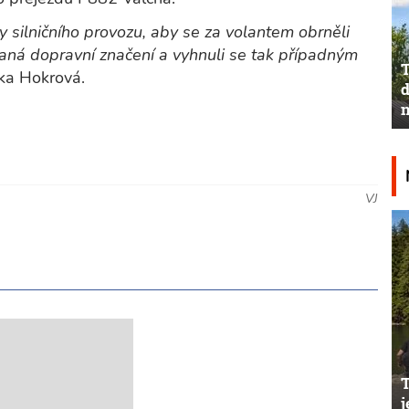
ky silničního provozu, aby se za volantem obrněli
daná dopravní značení a vyhnuli se tak případným
T
ika Hokrová.
d
n
VJ