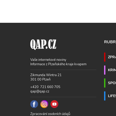
RUBR
ZPR
Vaše internetové noviny
Informace z Plzeňského kraje kvapem
KRI
Zikmunda Wintra 21
301 00 Plzeň
SPO
+420 721 660 705
qap@qap.cz
LIF
Zpracování osobních údajů