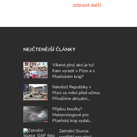
zobrazit další
NEJČTENĚJŠÍ ČLÁNKY
Víkend plný akcí je tu!
Kam vyrazit v Plzni a v
Plzeňském kraji?
Náměstí Republiky v
Plzni se mění před očima.
Přinášíme aktuální
fotografie z místa
Přijdou bouřky?
Meteorologové pro
Plzeňský kraj vydali
výstrahu
Zatmění Slunce
vystřídá noc plná