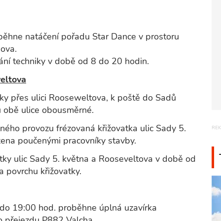
běhne natáčení pořadu Star Dance v prostoru
nova.
tání techniky v době od 8 do 20 hodin.
veltova
ky přes ulici Rooseweltova, k poště do Sadů
u obě ulice obousměrné.
ného provozu frézovaná křižovatka ulic Sady 5.
zena poučenými pracovníky stavby.
tky ulic Sady 5. května a Rooseveltova v době od
 povrchu křižovatky.
í do 19:00 hod. proběhne úplná uzavírka
o přejezdu P882 Valcha.