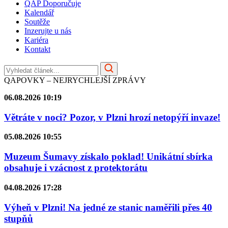
QAP Doporučuje
Kalendář
Soutěže
Inzerujte u nás
Kariéra
Kontakt
QAPOVKY – NEJRYCHLEJŠÍ ZPRÁVY
06.08.2026 10:19
Větráte v noci? Pozor, v Plzni hrozí netopýří invaze!
05.08.2026 10:55
Muzeum Šumavy získalo poklad! Unikátní sbírka
obsahuje i vzácnost z protektorátu
04.08.2026 17:28
Výheň v Plzni! Na jedné ze stanic naměřili přes 40
stupňů