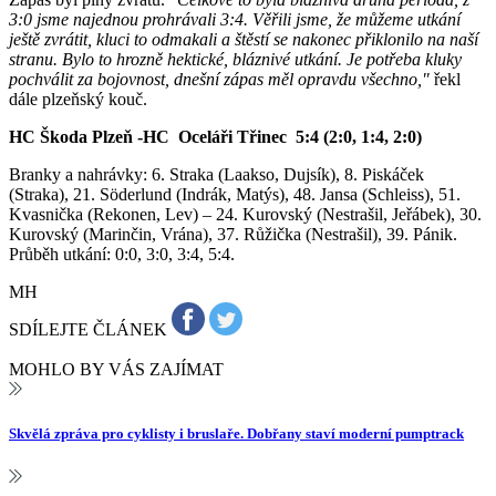
3:0 jsme najednou prohrávali 3:4. Věřili jsme, že můžeme utkání
ještě zvrátit, kluci to odmakali a štěstí se nakonec přiklonilo na naší
stranu. Bylo to hrozně hektické, bláznivé utkání. Je potřeba kluky
pochválit za bojovnost, dnešní zápas měl opravdu všechno,"
řekl
dále plzeňský kouč.
HC Škoda Plzeň -HC Oceláři Třinec 5:4 (2:0, 1:4, 2:0)
Branky a nahrávky: 6. Straka (Laakso, Dujsík), 8. Piskáček
(Straka), 21. Söderlund (Indrák, Matýs), 48. Jansa (Schleiss), 51.
Kvasnička (Rekonen, Lev) – 24. Kurovský (Nestrašil, Jeřábek), 30.
Kurovský (Marinčin, Vrána), 37. Růžička (Nestrašil), 39. Pánik.
Průběh utkání: 0:0, 3:0, 3:4, 5:4.
MH
SDÍLEJTE ČLÁNEK
MOHLO BY VÁS ZAJÍMAT
Skvělá zpráva pro cyklisty i bruslaře. Dobřany staví moderní pumptrack