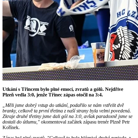
Utkání s Třincem bylo plné emocí, zvratů a gólů. Nejdříve
Plzeň vedla 3:0, jenže Třinec zápas otočil na 3:4.
„Měli jsme dobrý vstup do utkání, podařilo se nám vstřelit dvě
branky, celkově ta první třetina z naší strany byla velmi povedená.
Zkraje druhé třetiny jsme dali gól na 3:0, avšak paradoxně jsme se
dostali do útlumu,"
okomentoval začátek zápasu trenér Plzně Petr
Kořínek.
Zápas byl plný zvratů.
"Celkově to byla bláznivá druhá perioda, z