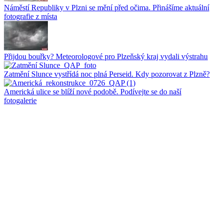
Náměstí Republiky v Plzni se mění před očima. Přinášíme aktuální
fotografie z místa
Přijdou bouřky? Meteorologové pro Plzeňský kraj vydali výstrahu
Zatmění Slunce vystřídá noc plná Perseid. Kdy pozorovat z Plzně?
Americká ulice se blíží nové podobě. Podívejte se do naší
fotogalerie