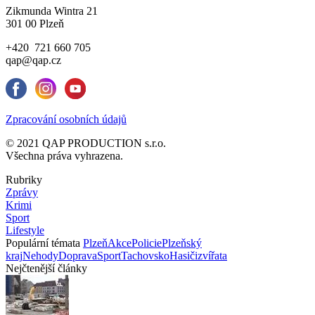
Zikmunda Wintra 21
301 00 Plzeň
+420 721 660 705
qap@qap.cz
Zpracování osobních údajů
© 2021 QAP PRODUCTION s.r.o.
Všechna práva vyhrazena.
Rubriky
Zprávy
Krimi
Sport
Lifestyle
Populární témata
Plzeň
Akce
Policie
Plzeňský
kraj
Nehody
Doprava
Sport
Tachovsko
Hasiči
zvířata
Nejčtenější články