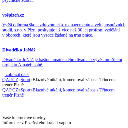
psychické zdraví.
vošplzeň.cz
Vyšší odborná škola zdravotnická, managementu a veřejnosprávních
studií, s.r.o. v Plzni poskytuje již více než 30 let profesní vzdělání
v oborech, které jsou vysoce žádané na trhu práce.
Divadélko JoNáš
Divadélko JoNáš je baštou amatérského divadla a vývěsním štítem
projektu Amatéři sobě.
zobrazit další
QAP.CZ
Sport
Bláznivé utkání, komentoval zápas s Třincem
trenér Plzně
QAP.CZ
Sport
Bláznivé utkání, komentoval zápas s Třincem
trenér Plzně
Vaše internetové noviny
Informace z Plzeňského kraje kvapem