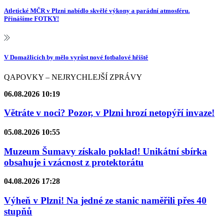
Atletické MČR v Plzni nabídlo skvělé výkony a parádní atmosféru.
Přinášíme FOTKY!
V Domažlicích by mělo vyrůst nové fotbalové hřiště
QAPOVKY – NEJRYCHLEJŠÍ ZPRÁVY
06.08.2026 10:19
Větráte v noci? Pozor, v Plzni hrozí netopýří invaze!
05.08.2026 10:55
Muzeum Šumavy získalo poklad! Unikátní sbírka
obsahuje i vzácnost z protektorátu
04.08.2026 17:28
Výheň v Plzni! Na jedné ze stanic naměřili přes 40
stupňů