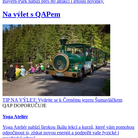
Bayern-Park nabízí přes 80 atrakcí i letošní novinky.
Na výlet s QAPem
TIP NA VÝLET: Vydejte se k Černému jezeru Šumavláčkem
QAP DOPORUČUJE
Yoga Ateliér
Yoga Ateliér nabízí širokou škálu lekcí a kurzů, které vám pomohou
odpočinout si, získat novou energii a podpořit vaše fyzické i