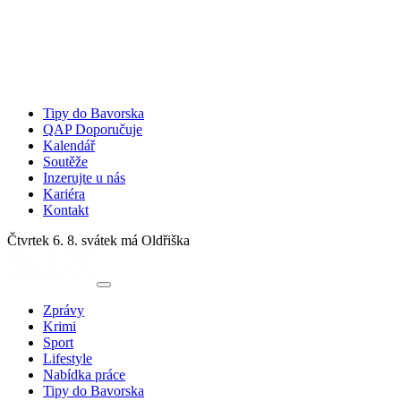
Tipy do Bavorska
QAP Doporučuje
Kalendář
Soutěže
Inzerujte u nás
Kariéra
Kontakt
Čtvrtek 6. 8.
svátek má Oldřiška
Zprávy
Krimi
Sport
Lifestyle
Nabídka práce
Tipy do Bavorska