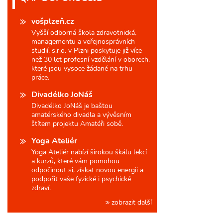
vošplzeň.cz
Vyšší odborná škola zdravotnická,
managementu a veřejnosprávních
studií, s.r.o. v Plzni poskytuje již více
než 30 let profesní vzdělání v oborech,
které jsou vysoce žádané na trhu
práce.
Divadélko JoNáš
Divadélko JoNáš je baštou
amatérského divadla a vývěsním
štítem projektu Amatéři sobě.
Yoga Ateliér
Yoga Ateliér nabízí širokou škálu lekcí
a kurzů, které vám pomohou
odpočinout si, získat novou energii a
podpořit vaše fyzické i psychické
zdraví.
zobrazit další