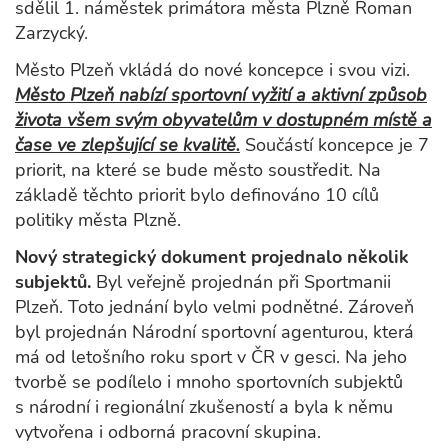
sdělil 1. náměstek primátora města Plzně Roman
Zarzycký.
Město Plzeň vkládá do nové koncepce i svou vizi.
Město Plzeň nabízí sportovní vyžití a aktivní způsob
života všem svým obyvatelům v dostupném místě a
čase ve zlepšující se kvalitě.
Součástí koncepce je 7
priorit, na které se bude město soustředit. Na
základě těchto priorit bylo definováno 10 cílů
politiky města Plzně.
Nový strategický dokument projednalo několik
subjektů.
Byl veřejně projednán při Sportmanii
Plzeň. Toto jednání bylo velmi podnětné. Zároveň
byl projednán Národní sportovní agenturou, která
má od letošního roku sport v ČR v gesci. Na jeho
tvorbě se podílelo i mnoho sportovních subjektů
s národní i regionální zkušeností a byla k němu
vytvořena i odborná pracovní skupina.