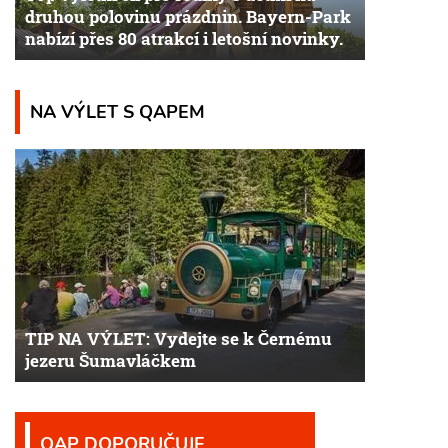
druhou polovinu prázdnin. Bayern-Park
nabízí přes 80 atrakcí i letošní novinky.
NA VÝLET S QAPEM
TIP NA VÝLET: Vydejte se k Černému
jezeru Šumavláčkem
QAP DOPORUČUJE