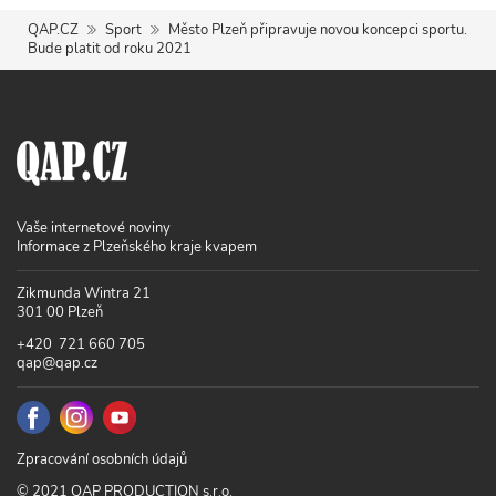
QAP.CZ
Sport
Město Plzeň připravuje novou koncepci sportu.
Bude platit od roku 2021
Vaše internetové noviny
Informace z Plzeňského kraje kvapem
Zikmunda Wintra 21
301 00 Plzeň
+420 721 660 705
qap@qap.cz
Zpracování osobních údajů
© 2021 QAP PRODUCTION s.r.o.