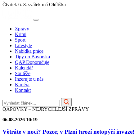
Čtvrtek 6. 8.
svátek má Oldřiška
Zprávy
Krimi
Sport
Lifestyle
Nabídka práce
Tipy do Bavorska
QAP Doporučuje
Kalendář
Soutěže
Inzerujte u nás
Kariéra
Kontakt
QAPOVKY – NEJRYCHLEJŠÍ ZPRÁVY
06.08.2026 10:19
Větráte v noci? Pozor, v Plzni hrozí netopýří invaze!