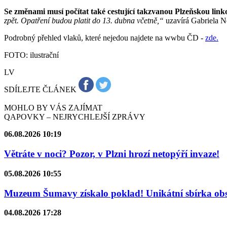
Se změnami musí počítat také cestující takzvanou Plzeňskou link
zpět. Opatření budou platit do 13. dubna včetně,“
uzavírá Gabriela N
Podrobný přehled vlaků, které nejedou najdete na wwbu ČD -
zde.
FOTO: ilustrační
LV
SDÍLEJTE ČLÁNEK
MOHLO BY VÁS ZAJÍMAT
QAPOVKY – NEJRYCHLEJŠÍ ZPRÁVY
06.08.2026 10:19
Větráte v noci? Pozor, v Plzni hrozí netopýří invaze!
05.08.2026 10:55
Muzeum Šumavy získalo poklad! Unikátní sbírka obsa
04.08.2026 17:28