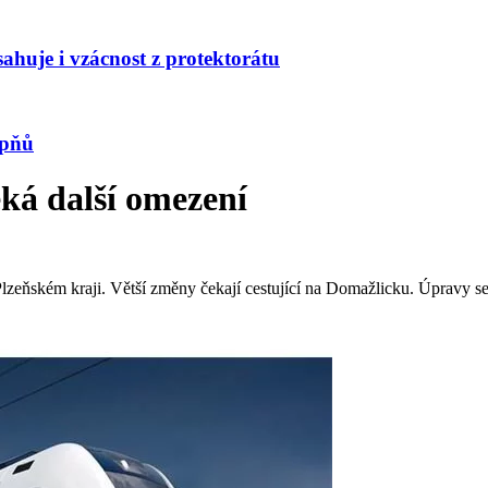
huje i vzácnost z protektorátu
upňů
ká další omezení
zeňském kraji. Větší změny čekají cestující na Domažlicku. Úpravy se