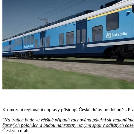
K omezení regionální dopravy přistoupí České dráhy po dohodě s Pl
"Na tratích bude ve většině případů zachována páteřní síť regionální
časových polohách a budou nahrazeny novými spoji v odlišných čase
Českých drah.