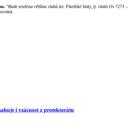
ou.
"Bude zrušena většina vlaků tzv. Plzeňské linky, tj. vlaků Os 7271
ovotná.
huje i vzácnost z protektorátu