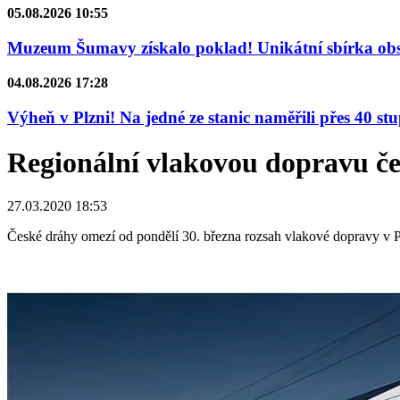
05.08.2026 10:55
Muzeum Šumavy získalo poklad! Unikátní sbírka obsa
04.08.2026 17:28
Výheň v Plzni! Na jedné ze stanic naměřili přes 40 st
Regionální vlakovou dopravu če
27.03.2020 18:53
České dráhy omezí od pondělí 30. března rozsah vlakové dopravy v Pl